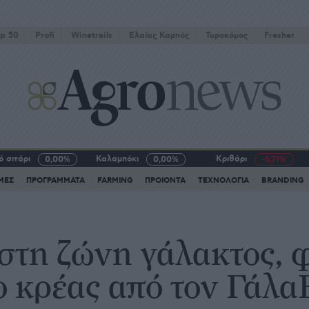
p 50
Profi
Winetrails
Eλαίας Καρπός
Τυροκόμος
Fresher
 σιτάρι
Καλαμπόκι
Κριθάρι
0,00%
0,00%
-6,71%
ΜΕΣ
ΠΡΟΓΡΑΜΜΑΤΑ
FARMING
ΠΡΟΙΟΝΤΑ
ΤΕΧΝΟΛΟΓΙΑ
BRANDING
στη ζώνη γάλακτος, 
το κρέας από τον Γάλ