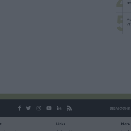
αγ
Αν
νέ
ΒΙΒΛΙΟΘΗΚ
t
Links
More