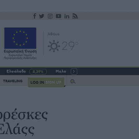
Αθήνα
29
o
Ελαιόλαδο
Μαλακό σιτάρι
Γάλα αγελαδινό
4,39%
-5,64%
Query
TRAVELING
LOG IN
SIGN UP
φρέσκες
αΕλάςς