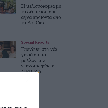
Η μελισσοκομία με
τη δέσμευση για
αγνά προϊόντα από
τη Bee Care
Special Reports
Επενδύει στη νέα
γενιά για το
μέλλον της
κτηνοτροφίας η
ΜΕΒΓΑΛ
 συσκευή, όπως τα