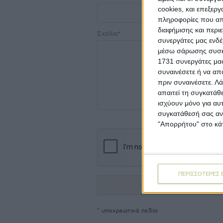
cookies, και επεξε
πληροφορίες που απο
διαφήμισης και περι
Σχόλιο*
συνεργάτες μας ενδέ
μέσω σάρωσης συσκευ
1731 συνεργάτες μας
συναινέσετε ή να απ
πριν συναινέσετε.
Λά
απαιτεί τη συγκατάθ
ισχύουν μόνο για αυ
συγκατάθεσή σας ανά
"Απορρήτου" στο κάτ
ΠΕΡΙΣΣΟΤΕΡΕΣ 
* υποχρεωτικά πεδία