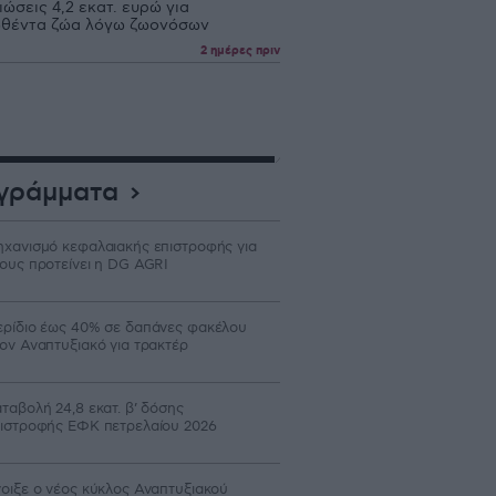
ώσεις 4,2 εκατ. ευρώ για
θέντα ζώα λόγω ζωονόσων
2 ημέρες πριν
γράμματα
χανισμό κεφαλαιακής επιστροφής για
ους προτείνει η DG AGRI
ρίδιο έως 40% σε δαπάνες φακέλου
ον Αναπτυξιακό για τρακτέρ
ταβολή 24,8 εκατ. β’ δόσης
ιστροφής ΕΦΚ πετρελαίου 2026
οιξε ο νέος κύκλος Αναπτυξιακού