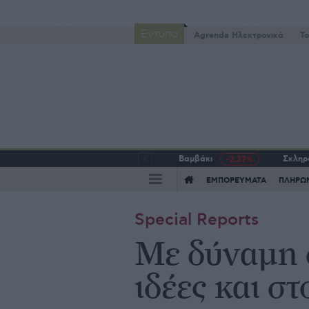
Έντυπα
Agrenda Ηλεκτρονικά
To
Βαμβάκι
Σκληρό
-2,37%
ΕΜΠΟΡΕΥΜΑΤΑ
ΠΛΗΡΩ
Special Reports
Με δύναμη 
ιδέες και σ