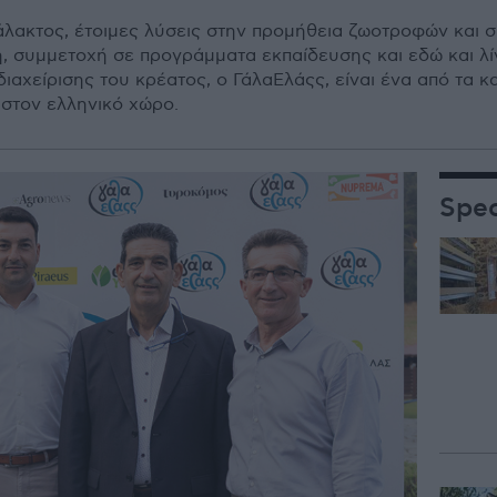
άλακτος, έτοιµες λύσεις στην προµήθεια ζωοτροφών και
η, συµµετοχή σε προγράµµατα εκπαίδευσης και εδώ και λ
διαχείρισης του κρέατος, ο ΓάλαΕλάςς, είναι ένα από τα 
 στον ελληνικό χώρο.
Spec