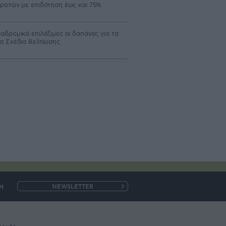
ροτών με επιδότηση έως και 75%
αδρομικά επιλέξιμες οι δαπάνες για τα
α Σχέδια Βελτίωσης
Η
e-
mail