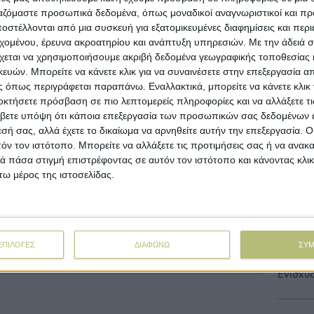
ργαζόμαστε προσωπικά δεδομένα, όπως μοναδικοί αναγνωριστικοί και 
στέλλονται από μια συσκευή για εξατομικευμένες διαφημίσεις και περ
New
εχομένου, έρευνα ακροατηρίου και ανάπτυξη υπηρεσιών.
Με την άδειά σα
χεται να χρησιμοποιήσουμε ακριβή δεδομένα γεωγραφικής τοποθεσίας 
Πληρωμέ
ών. Μπορείτε να κάνετε κλικ για να συναινέσετε στην επεξεργασία απ
 όπως περιγράφεται παραπάνω. Εναλλακτικά, μπορείτε να κάνετε κλικ γ
Στόχος
οκτήσετε πρόσβαση σε πιο λεπτομερείς πληροφορίες και να αλλάξετε τι
Οκτωβρ
βετε υπόψη ότι κάποια επεξεργασία των προσωπικών σας δεδομένων ε
εσή σας, αλλά έχετε το δικαίωμα να αρνηθείτε αυτήν την επεξεργασία. 
τόν τον ιστότοπο. Μπορείτε να αλλάξετε τις προτιμήσεις σας ή να ανακα
Ανοίγου
 πάσα στιγμή επιστρέφοντας σε αυτόν τον ιστότοπο και κάνοντας κλι
εκατ.,
ω μέρος της ιστοσελίδας.
Με υπο
προκατ
ΕΠΙΛΟΓΕΣ
ΔΙΑΦΩΝΩ
ΣΥ
Σε λειτ
Ενίσχυ