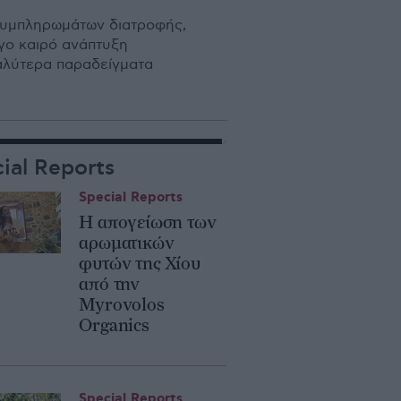
 συµπληρωµάτων διατροφής,
ίγο καιρό ανάπτυξη
καλύτερα παραδείγµατα
ial Reports
Special Reports
Η απογείωση των
αρωματικών
φυτών της Χίου
από την
Myrovolos
Organics
Special Reports