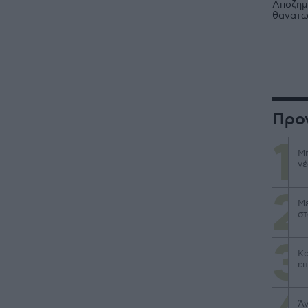
Αποζημι
θανατω
Προ
Μη
νέ
Με
στ
Κα
επ
Άν