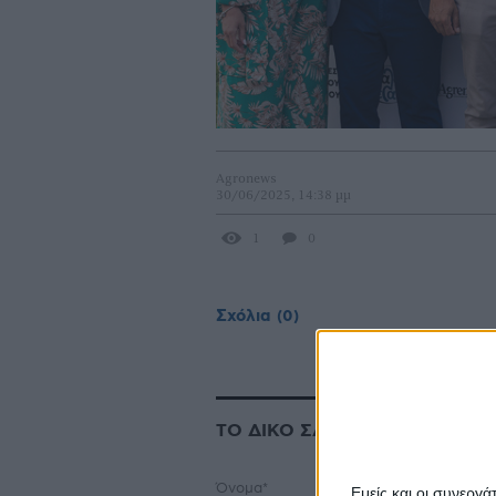
Agronews
30/06/2025, 14:38 μμ
1
0
Σχόλια
(0)
ΤΟ ΔΙΚΟ ΣΑΣ ΣΧΟΛΙΟ
Όνομα*
Εμείς και οι συνεργ