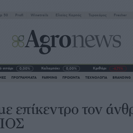
p 50
Profi
Winetrails
Eλαίας Καρπός
Τυροκόμος
Fresher
 σιτάρι
Καλαμπόκι
Κριθάρι
0,00%
0,00%
-6,71%
ΜΕΣ
ΠΡΟΓΡΑΜΜΑΤΑ
FARMING
ΠΡΟΙΟΝΤΑ
ΤΕΧΝΟΛΟΓΙΑ
BRANDING
με επίκεντρο τον άν
ΠΟΣ