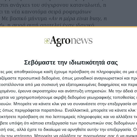
στις ανάγκες του σύγχρονου καταναλωτή, η
 τη νέα καινοτόμα σειρά ροφημάτων
. Με βασικό μήνυμα
«Αν η μέρα είναι busy, η
!»
, η σειρά αυτή αποτελεί έναν ιδανικό
ια κάθε στιγμή της ημέρας.
τα προσφέρονται σε τρεις απολαυστικές
ιστίκι και Φράουλα
— και διατίθενται σε
ς των 500ml, ιδανικές για κατανάλωση εν
Σεβόμαστε την ιδιωτικότητά σας
σία ισοδυναμεί με ένα πλήρες γεύμα και
άτες μας αποθηκεύουμε και/ή έχουμε πρόσβαση σε πληροφορίες σε μια
ργαζόμαστε προσωπικά δεδομένα, όπως μοναδικοί αναγνωριστικοί και 
στέλλονται από μια συσκευή για εξατομικευμένες διαφημίσεις και περ
εχομένου, έρευνα ακροατηρίου και ανάπτυξη υπηρεσιών.
Με την άδειά σα
χεται να χρησιμοποιήσουμε ακριβή δεδομένα γεωγραφικής τοποθεσίας 
οστοιχεία
ών. Μπορείτε να κάνετε κλικ για να συναινέσετε στην επεξεργασία απ
χαρης
 όπως περιγράφεται παραπάνω. Εναλλακτικά, μπορείτε να κάνετε κλικ γ
οκτήσετε πρόσβαση σε πιο λεπτομερείς πληροφορίες και να αλλάξετε τι
βετε υπόψη ότι κάποια επεξεργασία των προσωπικών σας δεδομένων ε
εσή σας, αλλά έχετε το δικαίωμα να αρνηθείτε αυτήν την επεξεργασία. 
τόν τον ιστότοπο. Μπορείτε να αλλάξετε τις προτιμήσεις σας ή να ανακα