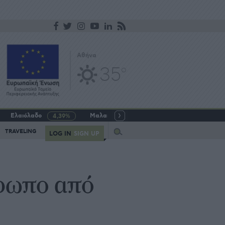
Αθήνα
35
o
Ελαιόλαδο
Μαλακό σιτάρι
Γάλα αγελαδινό
4,39%
-5,64%
Query
TRAVELING
LOG IN
SIGN UP
θρωπο από