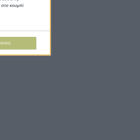
κ στο κουμπί
ΜΦΩΝΩ