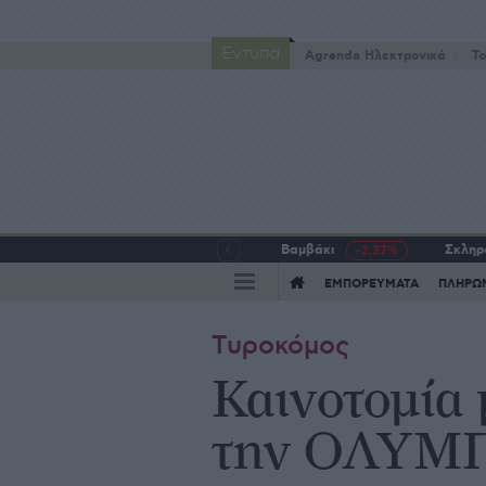
Έντυπα
Agrenda Ηλεκτρονικά
To
Βαμβάκι
Σκληρό
-2,37%
ΕΜΠΟΡΕΥΜΑΤΑ
ΠΛΗΡΩ
Τυροκόμος
Καινοτομία 
την ΟΛΥΜ