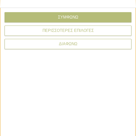
ΣΥΜΦΩΝΩ
20 Ιουλίου
ΠΕΡΙΣΣΟΤΕΡΕΣ ΕΠΙΛΟΓΕΣ
De minimis σε σιτάρι και κριθάρι
ζητούν αγρότες στη Λάρισα
ΔΙΑΦΩΝΩ
20 Ιουλίου
Ανθεκτική αγορά, λόγω κερδοσκόπων,
παρά το πάγωμα της ζήτησης
17 Ιουλίου
Τα 214 ευρώ ο τόνος στον παραγωγό
έπιασε το σκληρό ΕΑΣ Ορεστιάδας