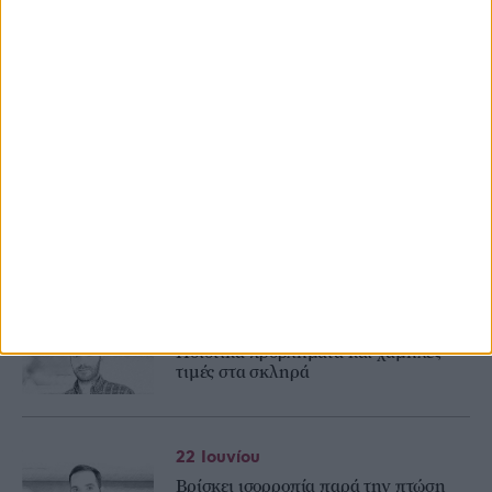
26 Ιουνίου
Φέρνει κορυφαίες συνεργσίες και ίνα
πρωτης ποιότητας στο βαμβάκι η Κ&Ν
Ευθυμιάδης
26 Ιουνίου
Λίγες οι προπωλήσεις στο βαμβάκι,
κερδοσκόποι και πετρέλαιο πιέζουν
τιμές
24 Ιουνίου
Ποιοτικά προβλήματα και χαμηλές
τιμές στα σκληρά
22 Ιουνίου
Βρίσκει ισορροπία παρά την πτώση