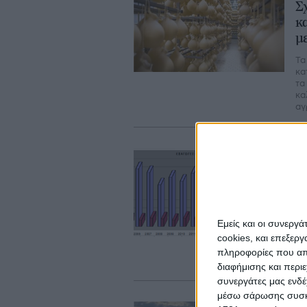
Σ
κ
μ
Τα
κα
τα
κα
αγ
07
Μ
σ
π
Εμείς και οι συνεργ
Η 
εξ
cookies, και επεξε
έω
πληροφορίες που απο
συ
διαφήμισης και περι
συνεργάτες μας ενδέ
μέσω σάρωσης συσκευ
10