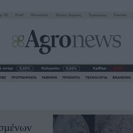
p 50
Profi
Winetrails
Eλαίας Καρπός
Τυροκόμος
Fresher
 σιτάρι
Καλαμπόκι
Κριθάρι
0,00%
0,00%
-6,71%
ΜΕΣ
ΠΡΟΓΡΑΜΜΑΤΑ
FARMING
ΠΡΟΙΟΝΤΑ
ΤΕΧΝΟΛΟΓΙΑ
BRANDING
υσμένων