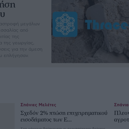
ρήση
ου
ταστροφή μεγάλων
εσσαλίας από
ιτίας της
 της γεωργίας,
σεις για την άμεση
υ επλήγησαν.
Σπάνιες Μελέτες
Σπάνιε
Σχεδόν 2% πτώση επιχειρηματικού
Πλεον
εισοδήματος των Ε...
αγροτι
Στο κόκκινο βρίσκονται οι περισσότεροι δείκτες