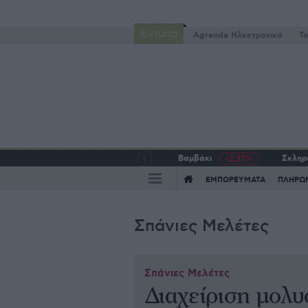
Έντυπα
Agrenda Ηλεκτρονικά
To
Βαμβάκι
Σκληρό
-2,37%
ΕΜΠΟΡΕΥΜΑΤΑ
ΠΛΗΡΩ
Σπάνιες Μελέτες
Σπάνιες Μελέτες
Διαχείριση μολ