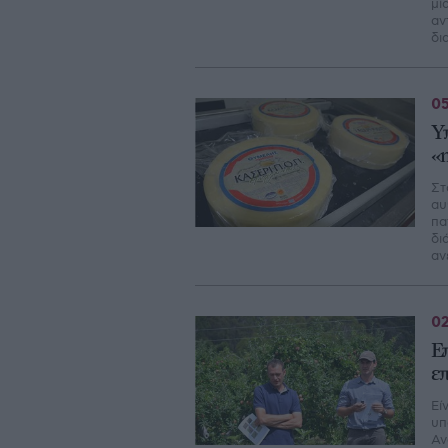
μί
αν
δι
05
Υ
«
Στ
αυ
πα
δι
αν
02
Ε
ε
Εί
υπ
Αν