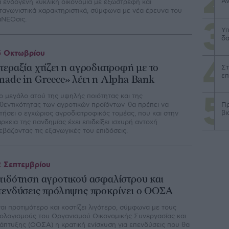
Αν
α ενδογενή κυκλική οικονομία με εξωστρεφή και
ταγωνιστικά χαρακτηριστικά, σύμφωνα με νέα έρευνα του
αΝΕΟσις.
Υπ
δα
 Οκτωβρίου
περαξία χτίζει η αγροδιατροφή με το
Στ
επ
made in Greece» λέει η Alpha Bank
ο μεγάλο ατού της υψηλής ποιότητας και της
θεντικότητας των αγροτικών προϊόντων θα πρέπει να
Πρ
βι
τήσει ο εγχώριος αγροδιατροφικός τομέας, που και στην
άρκεια της πανδημίας έχει επιδείξει ισχυρή αντοχή
εβάζοντας τις εξαγωγικές του επιδόσεις.
 Σεπτεμβρίου
πιδότηση αγροτικού ασφαλίστρου και
πενδύσεις πρόληψης προκρίνει ο ΟΟΣΑ
ναι προτιμότερο και κοστίζει λιγότερο, σύμφωνα με τους
ολογισμούς του Οργανισμού Οικονομικής Συνεργασίας και
άπτυξης (ΟΟΣΑ) η κρατική ενίσχυση για επενδύσεις που θα