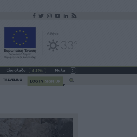
Αθήνα
33
o
Ελαιόλαδο
Μαλακό σιτάρι
Γάλα αγελαδινό
4,39%
-5,64%
Query
TRAVELING
LOG IN
SIGN UP