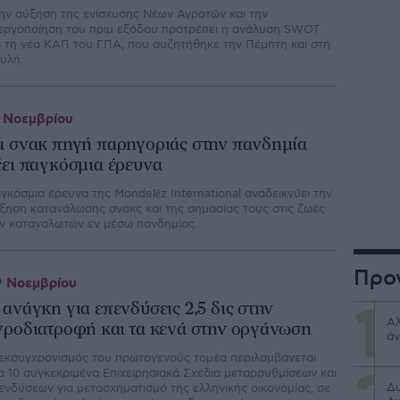
ην αύξηση της ενίσχυσης Νέων Αγροτών και την
εργοποίηση του πριμ εξόδου προτρέπει η ανάλυση SWOT
α τη νέα ΚΑΠ του ΓΠΑ, που συζητήθηκε την Πέμπτη και στη
υλή.
 Νοεμβρίου
α σνακ πηγή παρηγοριάς στην πανδημία
έει παγκόσμια έρευνα
γκόσμια έρευνα της Mondelēz International αναδεικνύει την
ξηση κατανάλωσης σνακς και της σημασίας τους στις ζωές
ν καταναλωτών εν μέσω πανδημίας.
Προ
 Νοεμβρίου
 ανάγκη για επενδύσεις 2,5 δις στην
Αλ
γροδιατροφή και τα κενά στην οργάνωση
άν
εκσυγχρονισμός του πρωτογενούς τομέα περιλαμβάνεται
α 10 συγκεκριμένα Επιχειρησιακά Σχέδια μεταρρυθμίσεων και
Δυ
ενδύσεων για μετασχηματισμό της ελληνικής οικονομίας, σε