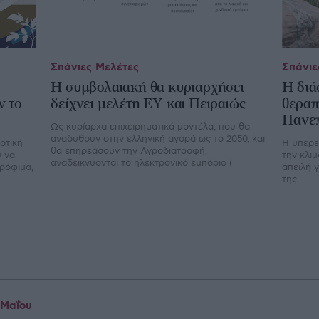
Σπάνιες Μελέτες
Σπάνιε
Η συμβολαιακή θα κυριαρχήσει
Η διά
ν το
δείχνει μελέτη ΕΥ και Πειραιώς
θεραπ
Πανεπ
Ως κυρίαρχα επιχειρηματικά μοντέλα, που θα
αναδυθούν στην ελληνική αγορά ως το 2050, και
οτική
Η υπερε
θα επηρεάσουν την Αγροδιατροφή,
 να
την κλι
αναδεικνύονται το ηλεκτρονικό εμπόριο (
ρόφιμα,
απειλή 
της.
 Μαΐου