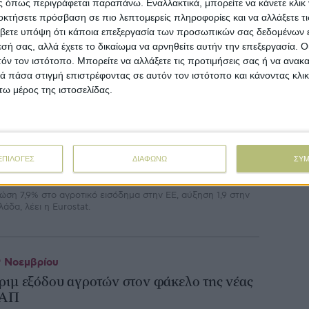
 όπως περιγράφεται παραπάνω. Εναλλακτικά, μπορείτε να κάνετε κλικ γ
ίνδυνος εγκατάλειψης αγροτικών εκτάσεων
οκτήσετε πρόσβαση σε πιο λεπτομερείς πληροφορίες και να αλλάξετε τι
βετε υπόψη ότι κάποια επεξεργασία των προσωπικών σας δεδομένων ε
τα μισά κράτη-μέλη της ΕΕ
εσή σας, αλλά έχετε το δικαίωμα να αρνηθείτε αυτήν την επεξεργασία. 
ρίπου το 30% των γεωργικών περιοχών στην ΕΕ, ήτοι 56
τόν τον ιστότοπο. Μπορείτε να αλλάξετε τις προτιμήσεις σας ή να ανακα
ατομμύρια εκτάρια διατρέχουν μέτριο κίνδυνο εγκατάλειψης
 πάσα στιγμή επιστρέφοντας σε αυτόν τον ιστότοπο και κάνοντας κλι
ς. Τέτοιες περιοχές υπάρχουν σχεδόν στα μισά κράτη μέλη
ω μέρος της ιστοσελίδας.
ς ΕΕ-27 (13 κράτη μέλη).
 Ιανουαρίου
ι δυνατοί του πρωτογενούς λύγισαν το
ΕΠΙΛΟΓΕΣ
ΔΙΑΦΩΝΩ
ΣΥ
020 με πτώση 7,9% στο αγροτικό εισόδημα
ώση 7,9% στο αγροτικό εισόδημα στην ΕΕ, αύξηση 1,9 στην
λάδα, λέει η Eurostat.
 Νοεμβρίου
ριμ εξόδου αγροτών στον φάκελο της νέας
ΑΠ