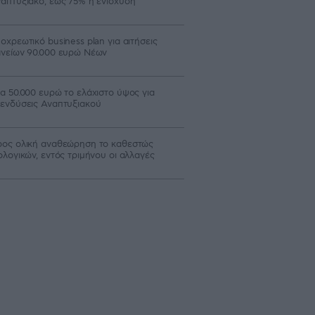
απτυξιακό, έως 75% η ενίσχυση
οχρεωτικό business plan για αιτήσεις
νείων 90.000 ευρώ Νέων
α 50.000 ευρώ το ελάχιστο ύψος για
ενδύσεις Αναπτυξιακού
ος ολική αναθεώρηση το καθεστώς
ολογικών, εντός τριμήνου οι αλλαγές