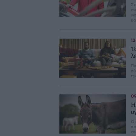
Στ
εν
γι
Βο
12
Τ
λ
Πα
αύ
τω
09
H
α
Ο 
στ
επ