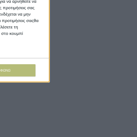
ια να αρνηθείτε να
ς προτιμήσεις σας
νδέχεται να μην
Οι προτιμήσεις σαςθα
λέσετε τη
κ στο κουμπί
ΜΦΩΝΩ