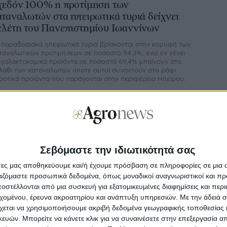
χεδόν 100% η προτίμηση των
αταναλωτών στα ηπειρωτικά τυριά δείχνει
ελέτη του Πανεπιστημίου Ιωαννίνων
 παραδοσιακά ηπειρωτικά τυριά βρίσκονται στην κορυφή των
ταναλωτικών προτιμήσεων σε ποσοστό 94,3%, ενώ εν γένει
 γαλακτοκομικά προϊόντα σε ποσοστό 69,4% μπαίνουν στο
λάθι των καταναλωτών όποτε αυτοί συναντούν στο ράφι
ροτικά προϊόντα που παράγονται στην περιφέρεια Ηπείρου.
 Απριλίου
ικρότερες του αναμενόμενου οι επιπτώσεις
τις εξαγωγές οίνου 2020, λόγω της
Σεβόμαστε την ιδιωτικότητά σας
ανδημίας
άτες μας αποθηκεύουμε και/ή έχουμε πρόσβαση σε πληροφορίες σε μια
ΚΕΟΣΟΕ επεξεργάστηκε στοιχεία της ΕΛΣΤΑΤ για τις
αγωγές ελληνικού κρασιού για το 2020 και αποδεικνύει με τα
ργαζόμαστε προσωπικά δεδομένα, όπως μοναδικοί αναγνωριστικοί και 
ς τώρα στοιχεία, ότι η πανδημία Covid-19 έπληξε την
στέλλονται από μια συσκευή για εξατομικευμένες διαφημίσεις και περ
γκεκριμένη βιομηχανία λιγότερο από το αναμενόμενο.
εχομένου, έρευνα ακροατηρίου και ανάπτυξη υπηρεσιών.
Με την άδειά σα
χεται να χρησιμοποιήσουμε ακριβή δεδομένα γεωγραφικής τοποθεσίας 
ών. Μπορείτε να κάνετε κλικ για να συναινέσετε στην επεξεργασία απ
 Φεβρουαρίου