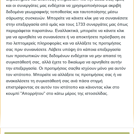
και οι συνεργάτες μας ενδέχεται να χρησιμοποιήσουμε ακριβή
δεδομένα γεωγραφικής τοποθεσίας και ταυτοποίησης μέσω
* υποχρεωτικά πεδία
σάρωσης συσκευών. Μπορείτε να κάνετε κλικ για να συναινέσετε
στην επεξεργασία από εμάς και τους 1733 συνεργάτες μας όπως
περιγράφεται παραπάνω. Εναλλακτικά, μπορείτε να κάνετε κλικ
για να αρνηθείτε να συναινέσετε ή να αποκτήσετε πρόσβαση σε
πιο λεπτομερείς πληροφορίες και να αλλάξετε τις προτιμήσεις
σας πριν συναινέσετε.
Λάβετε υπόψη ότι κάποια επεξεργασία
των προσωπικών σας δεδομένων ενδέχεται να μην απαιτεί τη
ΒΙΒΛΙΟΘΗΚΗ
συγκατάθεσή σας, αλλά έχετε το δικαίωμα να αρνηθείτε αυτήν
την επεξεργασία. Οι προτιμήσεις σαςθα ισχύουν μόνο για αυτόν
τον ιστότοπο. Μπορείτε να αλλάξετε τις προτιμήσεις σας ή να
e-
ανακαλέσετε τη συγκατάθεσή σας ανά πάσα στιγμή
mail
επιστρέφοντας σε αυτόν τον ιστότοπο και κάνοντας κλικ στο
κουμπί "Απορρήτου" στο κάτω μέρος της ιστοσελίδας.
Explore
About
Εμπορεύματα
Εταιρική ταυτότητα
Τεχνολογία
Ιστορική αναδρομή
Προιόντα
Agrenda Ηλεκτρονικά
Special Reports
Επικοινωνία