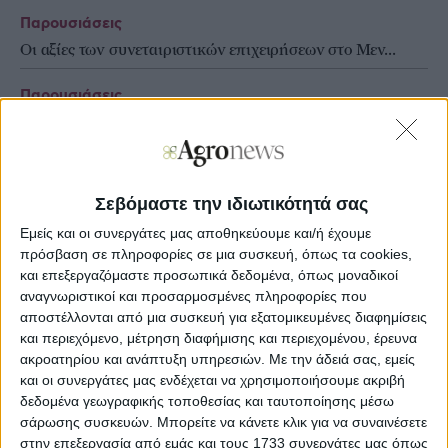
Παρουσιάσεις
Οι αξίες των συνεταιριστικών επιχειρήσεων στο Μεν...
Παρουσιάσεις
Μια ακόμη πιο ισχυρή σχέση θρέφουν το Phyto Group...
Παρουσιάσεις
Σεβόμαστε την ιδιωτικότητά σας
Smart Farming στο Perrotis College της Αμερικανικ...
Εμείς και οι συνεργάτες μας αποθηκεύουμε και/ή έχουμε
πρόσβαση σε πληροφορίες σε μια συσκευή, όπως τα cookies,
και επεξεργαζόμαστε προσωπικά δεδομένα, όπως μοναδικοί
αναγνωριστικοί και προσαρμοσμένες πληροφορίες που
αποστέλλονται από μια συσκευή για εξατομικευμένες διαφημίσεις
και περιεχόμενο, μέτρηση διαφήμισης και περιεχομένου, έρευνα
ακροατηρίου και ανάπτυξη υπηρεσιών.
Με την άδειά σας, εμείς
και οι συνεργάτες μας ενδέχεται να χρησιμοποιήσουμε ακριβή
δεδομένα γεωγραφικής τοποθεσίας και ταυτοποίησης μέσω
σάρωσης συσκευών. Μπορείτε να κάνετε κλικ για να συναινέσετε
στην επεξεργασία από εμάς και τους 1733 συνεργάτες μας όπως