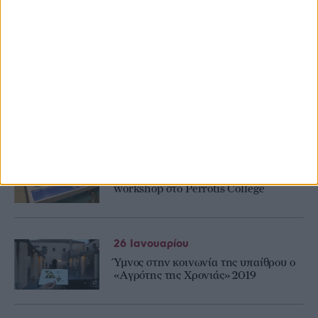
Κεντρικής Μακεδονίας στη
Zootechnia
30 Ιανουαρίου
Workshop της ΜΕΒΓΑΛ για
εξαγωγικές ευκαιρίες στην Αμερική
28 Ιανουαρίου
Kριτήρια αξιολόγησης ελαιόλαδου σε
workshop στο Perrotis College
26 Ιανουαρίου
Ύμνος στην κοινωνία της υπαίθρου ο
«Αγρότης της Χρονιάς» 2019