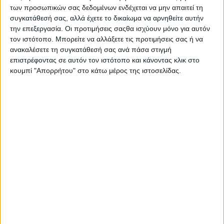
των προσωπικών σας δεδομένων ενδέχεται να μην απαιτεί τη
συγκατάθεσή σας, αλλά έχετε το δικαίωμα να αρνηθείτε αυτήν
την επεξεργασία. Οι προτιμήσεις σαςθα ισχύουν μόνο για αυτόν
τον ιστότοπο. Μπορείτε να αλλάξετε τις προτιμήσεις σας ή να
ανακαλέσετε τη συγκατάθεσή σας ανά πάσα στιγμή
επιστρέφοντας σε αυτόν τον ιστότοπο και κάνοντας κλικ στο
κουμπί "Απορρήτου" στο κάτω μέρος της ιστοσελίδας.
Προγράμματα
Θέλει σκέψη φέτος στα eco-schemes, ξανά στα βιολογικά
τα αροτραία, τριπλό πακέτο 66 ευρώ το στρέμμα για ελιά
Υπεγράφη η ΚΥΑ για τα Σχέδια Βελτίωσης, 263,5 εκατ. η
δημόσια δαπάνη