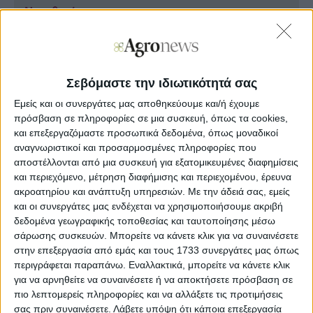
Νομοθεσία
Χωρίς τις συστημικές τράπεζες οι
μικροπιστώσεις
Σεβόμαστε την ιδιωτικότητά σας
Εμείς και οι συνεργάτες μας αποθηκεύουμε και/ή έχουμε
πρόσβαση σε πληροφορίες σε μια συσκευή, όπως τα cookies,
και επεξεργαζόμαστε προσωπικά δεδομένα, όπως μοναδικοί
Νομοθεσία
αναγνωριστικοί και προσαρμοσμένες πληροφορίες που
αποστέλλονται από μια συσκευή για εξατομικευμένες διαφημίσεις
Πρόστιμο 27 εκατ. σε Ελαΐς-Unilever από την
και περιεχόμενο, μέτρηση διαφήμισης και περιεχομένου, έρευνα
Επιτρ...
ακροατηρίου και ανάπτυξη υπηρεσιών.
Με την άδειά σας, εμείς
και οι συνεργάτες μας ενδέχεται να χρησιμοποιήσουμε ακριβή
δεδομένα γεωγραφικής τοποθεσίας και ταυτοποίησης μέσω
σάρωσης συσκευών. Μπορείτε να κάνετε κλικ για να συναινέσετε
στην επεξεργασία από εμάς και τους 1733 συνεργάτες μας όπως
περιγράφεται παραπάνω. Εναλλακτικά, μπορείτε να κάνετε κλικ
για να αρνηθείτε να συναινέσετε ή να αποκτήσετε πρόσβαση σε
πιο λεπτομερείς πληροφορίες και να αλλάξετε τις προτιμήσεις
σας πριν συναινέσετε.
Λάβετε υπόψη ότι κάποια επεξεργασία