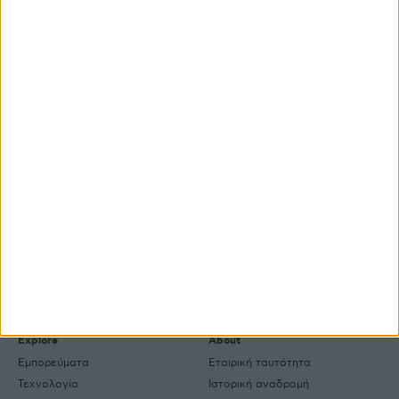
ΒΙΒΛΙΟΘΗΚΗ
e-
mail
Explore
About
Εμπορεύματα
Εταιρική ταυτότητα
Τεχνολογία
Ιστορική αναδρομή