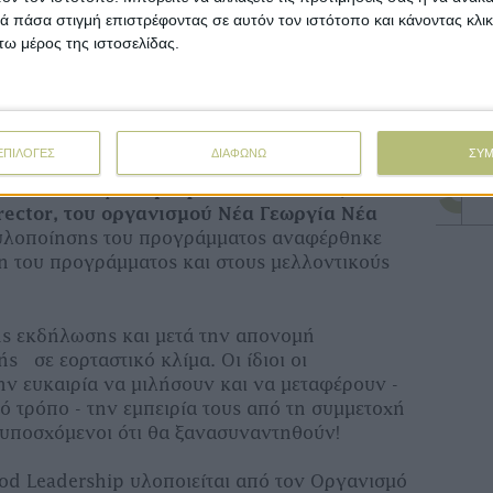
Κα
λωσης παρουσιάστηκε και ειδική πλατφόρμα η
 πάσα στιγμή επιστρέφοντας σε αυτόν τον ιστότοπο και κάνοντας κλι
επ
ια την δικτύωση όλων όσων ολοκληρώνουν το
ω μέρος της ιστοσελίδας.
eadership. Στόχος της είναι να μπορούν όλοι
Άν
γράμματος να μπορούν να συνεργάζονται, να
αγ
υλίες και να συμμετέχουν σε μελλοντικές
ΕΠΙΛΟΓΕΣ
ΔΙΑΦΩΝΩ
ΣΥ
Αν
νέ
δήλωσης ο Δρ.
Δημήτρης Βολουδάκης,
rector, του οργανισμού Νέα Γεωργία Νέα
υλοποίησης του προγράμματος αναφέρθηκε
ξη του προγράμματος και στους μελλοντικούς
της εκδήλωσης και μετά την απονομή
 σε εορταστικό κλίμα. Οι ίδιοι οι
ην ευκαιρία να μιλήσουν και να μεταφέρουν -
ό τρόπο - την εμπειρία τους από τη συμμετοχή
υποσχόμενοι ότι θα ξανασυναντηθούν!
d Leadership υλοποιείται από τον Οργανισμό