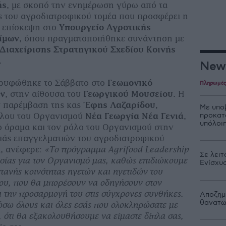
ής
, με σκοπό την ενημέρωση γύρω από τα
 του αγροδιατροφικού τομέα που προσφέρει η
 επίσκεψη στο
Υπουργείο Αγροτικής
ίμων
, όπου πραγματοποιήθηκε συνάντηση με
 Διαχείρισης Στρατηγικού Σχεδίου Κοινής
.
New
ρυφώθηκε το Σάββατο στο
Γεωπονικό
Πληρωμέ
ών
, στην αίθουσα του
Γεωργικού Μουσείου
. Η
ν παρέμβαση της κας
Έφης Λαζαρίδου
,
Με υπο
προκατ
ύλου του Οργανισμού
Νέα Γεωργία Νέα Γενιά
,
υπόλοιπ
ο όραμα και τον ρόλο του Οργανισμού στην
νιάς επαγγελματιών του αγροδιατροφικού
ά, ανέφερε:
«Το πρόγραμμα Agrifood Leadership
Σε λειτ
ασίας για τον Οργανισμό μας, καθώς επιδιώκουμε
Ενίσχυ
τανής κοινότητας ηγετών και ηγετιδών του
ου, που θα μπορέσουν να οδηγήσουν στον
ι την προσαρμογή του στις σύγχρονες συνθήκες.
Αποζημι
θανατω
σω όλους και όλες εσάς που ολοκληρώσατε με
 ότι θα εξακολουθήσουμε να είμαστε δίπλα σας,