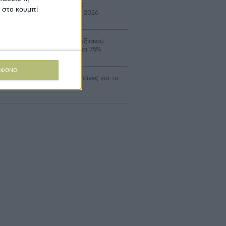
ταβολή 24,8 εκατ. β’ δόσης
κ στο κουμπί
ιστροφής ΕΦΚ πετρελαίου 2026
οιξε ο νέος κύκλος Αναπτυξιακού
ροτών με επιδότηση έως και 75%
ΜΦΩΝΩ
αδρομικά επιλέξιμες οι δαπάνες για τα
α Σχέδια Βελτίωσης