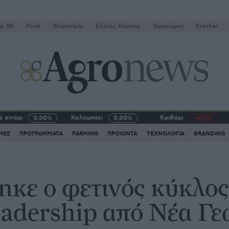
p 50
Profi
Winetrails
Eλαίας Καρπός
Τυροκόμος
Fresher
 σιτάρι
Καλαμπόκι
Κριθάρι
0,00%
0,00%
-6,71%
ΜΕΣ
ΠΡΟΓΡΑΜΜΑΤΑ
FARMING
ΠΡΟΙΟΝΤΑ
ΤΕΧΝΟΛΟΓΙΑ
BRANDING
κε ο φετινός κύκλος
eadership από Νέα Γε