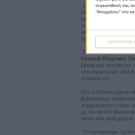
Στο πλαίσιο της εκδή
συγκατάθεσή σας ανά
οποία αναπτύχθηκε γ
"Απορρήτου" στο κάτ
πρόγραμμα Agrifood L
οι απόφοιτοι του προ
αναλαμβάνουν πρωτοβο
δράσεις.
ΠΕΡΙΣΣΟΤΕΡΕΣ 
Στον επίλογο της εκ
General Programs Di
Γενιά
και υπεύθυνος 
στη στρατηγική εξέλι
στόχους του.
Στο τελευταίο μέρος 
βεβαιώσεων συμμετοχής
συμμετέχοντες είχαν τ
με τον πλέον βιωματικ
στους στο πρόγραμμα 
Το πρόγραμμα Agrifoo