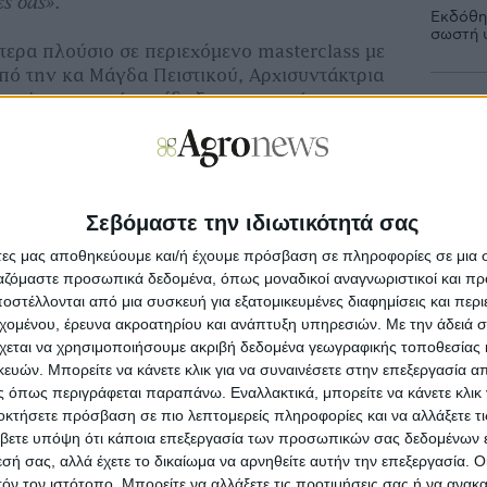
ς σας».
Εκδόθηκ
σωστή 
τερα πλούσιο σε περιεχόμενο masterclass με
πό την κα Μάγδα Πειστικού, Αρχισυντάκτρια
ervice
, το οποίο ανέδειξε τη σημασία της
Οι δηλ
πέφτει
 εργαλείου στρατηγικής επικοινωνίας.
eynote speaker) της ημέρας ήταν ο κ.
δρυτής και Ιδιοκτήτης της ζυθοποιίας ΝΗΣΟΣ
ς Συνέλευσης του Οργανισμού Νέα Γεωργία Νέα
Σεβόμαστε την ιδιωτικότητά σας
από μια συναρπαστική ομιλία ανέπτυξε πώς η
άτες μας αποθηκεύουμε και/ή έχουμε πρόσβαση σε πληροφορίες σε μια
οδειχθεί χρήσιμη στην επιχειρηματικότητα και
Προ
ργαζόμαστε προσωπικά δεδομένα, όπως μοναδικοί αναγνωριστικοί και 
ιδεών και καινοτόμων πρακτικών.
στέλλονται από μια συσκευή για εξατομικευμένες διαφημίσεις και περ
εχομένου, έρευνα ακροατηρίου και ανάπτυξη υπηρεσιών.
Με την άδειά σα
την εκδήλωση πραγματοποίησε και η κα.
Μη
χεται να χρησιμοποιήσουμε ακριβή δεδομένα γεωγραφικής τοποθεσίας 
νέ
Rao,
Assistant
Professor
, Department
of
ών. Μπορείτε να κάνετε κλικ για να συναινέσετε στην επεξεργασία απ
εκ μέρους του
Rutgers
University
, το οποίο
 όπως περιγράφεται παραπάνω. Εναλλακτικά, μπορείτε να κάνετε κλικ γ
κός και στρατηγικός σύμβουλος
οκτήσετε πρόσβαση σε πιο λεπτομερείς πληροφορίες και να αλλάξετε τι
Με
νογνωσία του αντίστοιχου προγράμματος που
στ
βετε υπόψη ότι κάποια επεξεργασία των προσωπικών σας δεδομένων ε
έρσεϋ για σχεδόν τρεις δεκαετίες.
εσή σας, αλλά έχετε το δικαίωμα να αρνηθείτε αυτήν την επεξεργασία. 
τόν τον ιστότοπο. Μπορείτε να αλλάξετε τις προτιμήσεις σας ή να ανακα