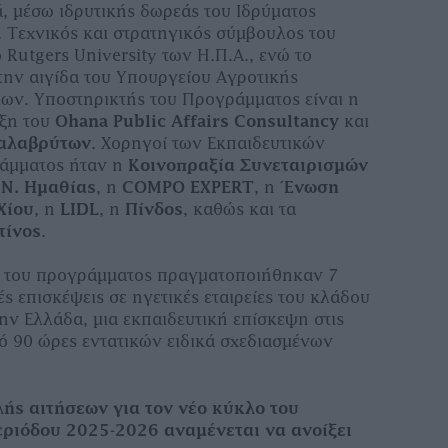
ά, μέσω ιδρυτικής δωρεάς του Ιδρύματος
. Τεχνικός και στρατηγικός σύμβουλος του
 Rutgers University των Η.Π.Α., ενώ το
την αιγίδα του Υπουργείου Αγροτικής
ων. Υποστηρικτής του Προγράμματος είναι η
ιξη του
Ohana Public Affairs Consultancy
και
Καλαβρύτων
. Χορηγοί των Εκπαιδευτικών
άμματος ήταν η
Κοινοπραξία Συνεταιρισμών
Ν. Ημαθίας
, η
COMPO EXPERT
, η
Ένωση
Χίου
, η
LIDL
, η
Πίνδος
, καθώς και τα
τίνος
.
ο του προγράμματος πραγματοποιήθηκαν 7
ές επισκέψεις σε ηγετικές εταιρείες του κλάδου
ην Ελλάδα, μια εκπαιδευτική επίσκεψη στις
ό 90 ώρες εντατικών ειδικά σχεδιασμένων
ής αιτήσεων για τον νέο κύκλο του
ριόδου 2025-2026 αναμένεται να ανοίξει