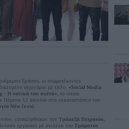
τριήμερης δράσης, οι συμμετέχοντες
ικευμένο σεμινάριο με τίτλο:
«Social Media
g – Η οπτική του ηγέτη»
, το οποίο
 Πέμπτη 12 Ιουνίου στις εγκαταστάσεις του
γία Νέα Γενιά
.
υνίου, επισκέφθηκαν την
Τράπεζα Πειραιώς
,
ντηση εργασίας με στελέχη του
Τμήματος