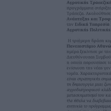
Αγροτικής Τραπεζικ
προγράμματα στήριξης
Τράπεζα. Ακολούθησε
Ανάπτυξης και Τροφ
την
Ειδική Υπηρεσία
Αγροτικής Πολιτικής
Η τριήμερη δράση κο
Πανεπιστήμιο Αθην
ημέρα ξεκίνησε με τη
Διευθύνουσας Συμβο
η οποία παρουσίασε τ
ενίσχυση της νέας γε
τομέα. Χαρακτηριστικ
είναι στρατηγικής σημ
τη δημιουργία μιας ζων
αγροδιατροφικού κλάδ
μετασχηματισμό του κα
Θα ήθελα να διαβεβαιώ
επιτυχία το πρόγραμμα,