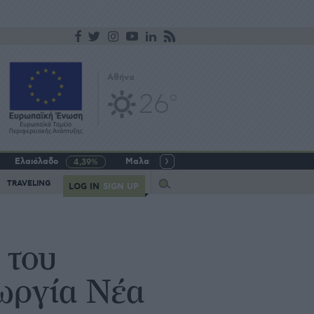
Αθήνα
26
o
Ελαιόλαδο
Μαλακό σιτάρι
Γάλα αγελαδινό
4,39%
-5,64%
Query
TRAVELING
LOG IN
SIGN UP
 του
ωργία Νέα