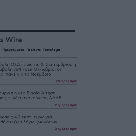
s Wire
ς
Προγράμματα
Προϊόντα
Τεχνολογία
βολή ΟΣΔΕ έως τις 15 Σεπτεμβρίου η
αβολή 75% τσεκ Οκτώβριο, οι
οι πάνε για το Νοέμβριο
20 ώρες πριν
ουργία η νέα Ενιαία Αίτηση
σης, τι λέει ανακοίνωση ΑΑΔΕ
2 ημέρες πριν
ώσεις 4,2 εκατ. ευρώ για
θέντα ζώα λόγω ζωονόσων
2 ημέρες πριν