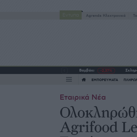
Έντυπα
Agrenda Ηλεκτρονικά
To
Βαμβάκι
Σκληρό
-2,37%
ΕΜΠΟΡΕΥΜΑΤΑ
ΠΛΗΡΩ
Εταιρικά Νέα
Ολοκληρώθη
Agrifood L