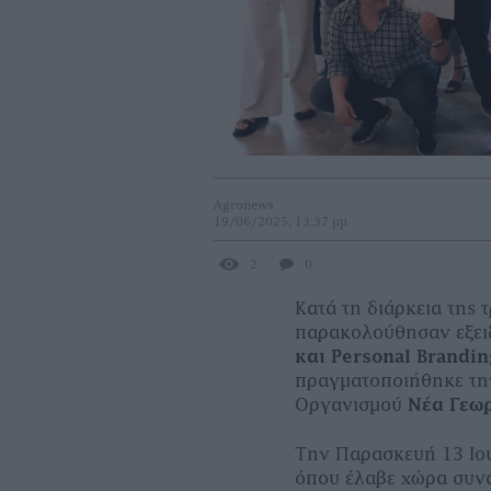
Agronews
19/06/2025, 13:37 μμ
2
0
Κατά τη διάρκεια της 
παρακολούθησαν εξειδ
και Personal Brandin
πραγματοποιήθηκε την
Οργανισμού
Νέα Γεωρ
Την Παρασκευή 13 Ιο
όπου έλαβε χώρα συνά