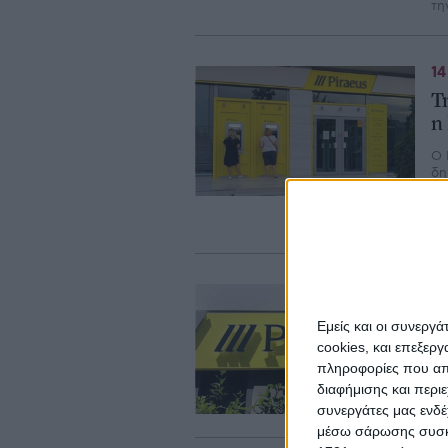
τη
14
Τ
η
Ο 
δη
κο
επ
τη
14
Χ
Εμείς και οι συνεργ
Μ
cookies, και επεξε
πληροφορίες που απο
Η 
διαφήμισης και περι
Κλ
στ
συνεργάτες μας ενδέ
μέσω σάρωσης συσκευ