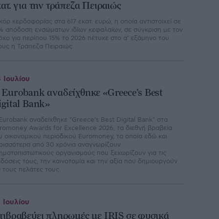
κατ. για την τράπεζα Πειραιώς
κόρ κερδοφορίας στα 617 εκατ. ευρώ, η οποία αντιστοιχεί σε
% απόδοση ενσώματων ιδίων κεφαλαίων, σε σύγκριση με τον
όχο για περίπου 15% το 2026 πέτυχε στο α’ εξάμηνο του
ους η Τράπεζα Πειραιώς.
 Ιουλίου
 Εurobank αναδείχθηκε «Greece’s Best
igital Bank»
Eurobank αναδείχθηκε "Greece’s Best Digital Bank" στα
romoney Awards for Excellence 2026, τα διεθνή βραβεία
υ οικονομικού περιοδικού Euromoney, τα οποία εδώ και
ρισσότερα από 30 χρόνια αναγνωρίζουν
ηματοπιστωτικούς οργανισμούς που ξεχωρίζουν για τις
ιδόσεις τους, την καινοτομία και την αξία που δημιουργούν
α τους πελάτες τους.
 Ιουλίου
πιβραβεύει πληρωμές με IRIS σε φυσικά