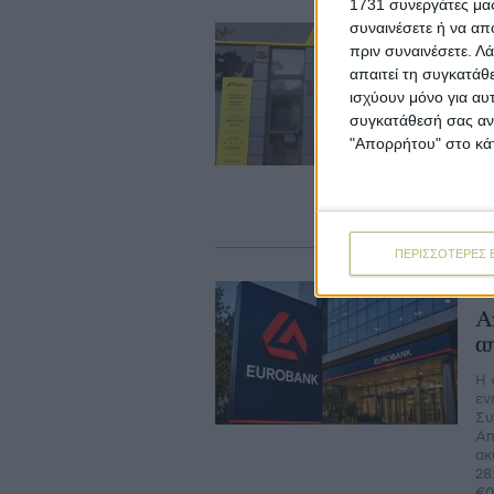
1731 συνεργάτες μας
συναινέσετε ή να απ
13
πριν συναινέσετε.
Λά
Ο
απαιτεί τη συγκατάθ
W
ισχύουν μόνο για αυ
συγκατάθεσή σας ανά
Με
Πε
"Απορρήτου" στο κάτ
ορ
πλ
στ
πρ
ΠΕΡΙΣΣΟΤΕΡΕΣ 
10
Α
α
Η 
εν
Συ
Απ
ακ
28
€0