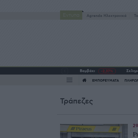
Έντυπα
Agrenda Ηλεκτρονικά
To
Βαμβάκι
Σκληρό
-2,37%
ΕΜΠΟΡΕΥΜΑΤΑ
ΠΛΗΡΩ
Τράπεζες
29
Ρ