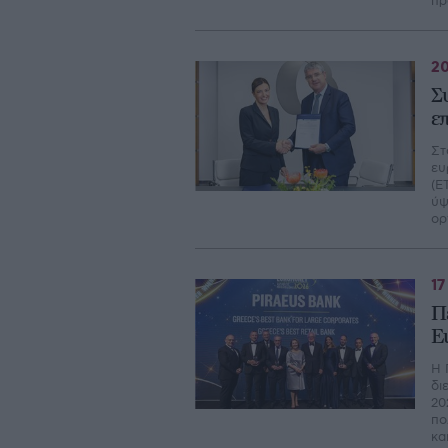
πρ
20
Σ
ε
Στ
ευ
(Ε
ύψ
ορ
17
Π
E
Η 
δι
20
πο
κα