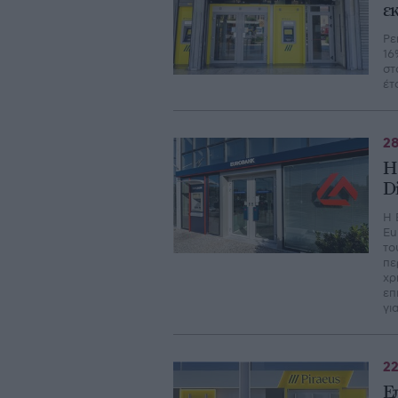
ε
Ρε
16
στ
έτ
28
H
D
Η 
Eu
το
πε
χρ
επ
γι
22
Ε