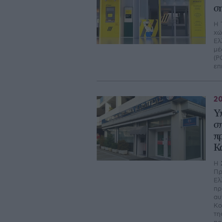
σ
Η 
χώ
Ελ
μέ
(P
επ
20
Υ
σ
π
Κ
Η 
Πρ
Ελ
πρ
αυ
Κο
τη