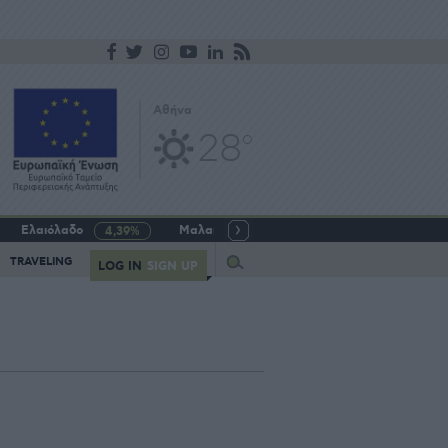
Αθήνα
28
o
Ελαιόλαδο
Μαλακό σιτάρι
Γάλα αγελαδινό
4,39%
-5,64%
Query
TRAVELING
LOG IN
SIGN UP