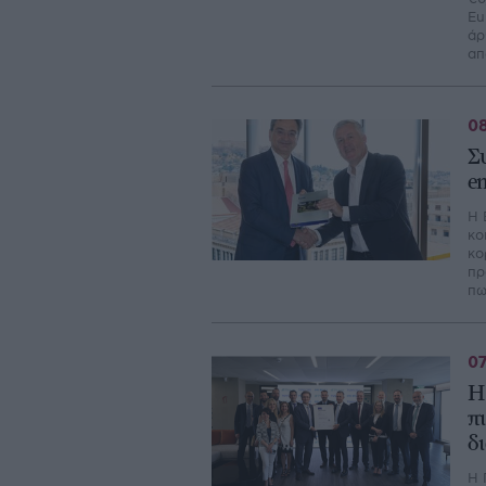
Eu
άρ
απ
08
Σ
e
Η 
κο
κο
πρ
πω
07
Η
π
δ
Η 