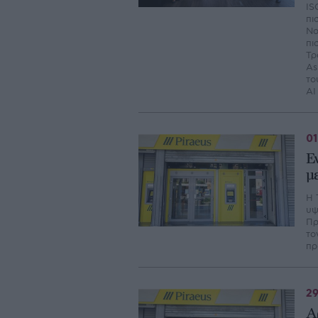
IS
πι
Νο
πι
Τρ
As
το
AI
01
Ε
μ
Η 
υψ
Πρ
το
πρ
29
Α