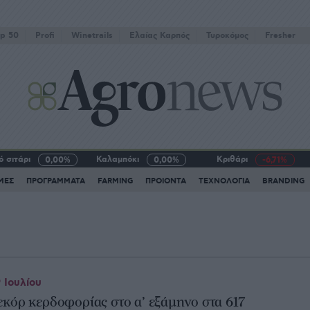
p 50
Profi
Winetrails
Eλαίας Καρπός
Τυροκόμος
Fresher
 σιτάρι
Καλαμπόκι
Κριθάρι
0,00%
0,00%
-6,71%
ΜΕΣ
ΠΡΟΓΡΑΜΜΑΤΑ
FARMING
ΠΡΟΙΟΝΤΑ
ΤΕΧΝΟΛΟΓΙΑ
BRANDING
 Ιουλίου
εκόρ κερδοφορίας στο α’ εξάμηνο στα 617