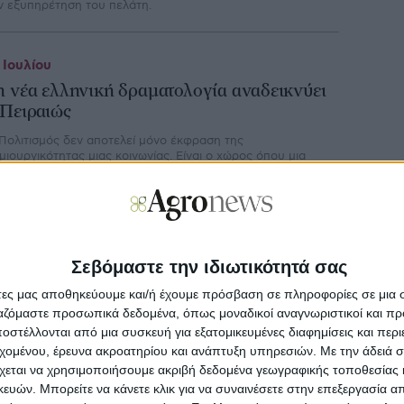
ν εξυπηρέτηση του πελάτη.
 Ιουλίου
η νέα ελληνική δραματολογία αναδεικνύει
 Πειραιώς
Πολιτισμός δεν αποτελεί μόνο έκφραση της
μιουργικότητας μιας κοινωνίας. Είναι ο χώρος όπου μια
ινωνία συνομιλεί με τον εαυτό της, αναζητά το νόημα της
οχής της, διαμορφώνει τις αξίες της και επενδύει στο μέλλον
ς.
 Ιουλίου
Σεβόμαστε την ιδιωτικότητά σας
ρυσός χορηγός του 11ου Φεστιβάλ Κλασικής
άτες μας αποθηκεύουμε και/ή έχουμε πρόσβαση σε πληροφορίες σε μια
ουσικής Κουφονησίων η Πειραιώς
ργαζόμαστε προσωπικά δεδομένα, όπως μοναδικοί αναγνωριστικοί και 
στέλλονται από μια συσκευή για εξατομικευμένες διαφημίσεις και περ
Πειραιώς υποστηρίζει ως Χρυσός Χορηγός το 11ο Φεστιβάλ
εχομένου, έρευνα ακροατηρίου και ανάπτυξη υπηρεσιών.
Με την άδειά σα
ασικής Μουσικής Κουφονησίων, που θα πραγματοποιηθεί
ο νησί από τις 17 Ιουλίου έως τις 9 Αυγούστου 2026.
χεται να χρησιμοποιήσουμε ακριβή δεδομένα γεωγραφικής τοποθεσίας 
ών. Μπορείτε να κάνετε κλικ για να συναινέσετε στην επεξεργασία απ