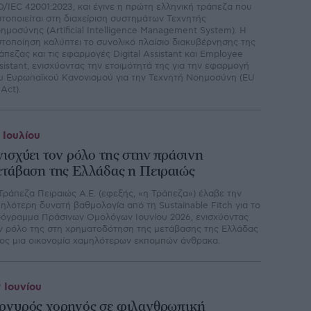
O/IEC 42001:2023, και έγινε η πρώτη ελληνική τράπεζα που
στοποιείται στη διαχείριση συστημάτων Τεχνητής
ημοσύνης (Artificial Intelligence Management System). Η
στοποίηση καλύπτει το συνολικό πλαίσιο διακυβέρνησης της
άπεζας και τις εφαρμογές Digital Assistant και Employee
sistant, ενισχύοντας την ετοιμότητά της για την εφαρμογή
υ Ευρωπαϊκού Κανονισμού για την Τεχνητή Νοημοσύνη (EU
 Act).
 Ιουλίου
νισχύει τον ρόλο της στην πράσινη
ετάβαση της Ελλάδας η Πειραιώς
Τράπεζα Πειραιώς Α.Ε. (εφεξής, «η Τράπεζα») έλαβε την
ηλότερη δυνατή βαθμολογία από τη Sustainable Fitch για το
όγραμμα Πράσινων Ομολόγων Ιουνίου 2026, ενισχύοντας
ν ρόλο της στη χρηματοδότηση της μετάβασης της Ελλάδας
ος μια οικονομία χαμηλότερων εκπομπών άνθρακα.
 Ιουνίου
ργυρός χορηγός σε φιλανθρωπική