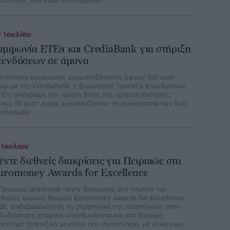
οοπτικής των νέων επιστημόνων.
 Ιουλίου
υμφωνία ΕΤΕπ και CrediaBank για στήριξη
πενδύσεων σε άμυνα
ο πλαίσιο συμφωνίας χρηματοδότησης ύψους 100 εκατ.
ρώ με την CrediaBank, η Ευρωπαϊκή Τράπεζα Επενδύσεων
ΤΕπ) υπέγραψε την πρώτη δόση της χρηματοδότησης,
ους 50 εκατ. ευρώ, εγκαινιάζοντας τη συνεργασία των δύο
γανισμών.
 Ιουλίου
έντε διεθνείς διακρίσεις για Πειραιώς στα
uromoney Awards for Excellence
Πειραιώς απέσπασε πέντε διακρίσεις στο πλαίσιο του
εθνούς κύρους θεσμού Euromoney Awards for Excellence
26, επιβεβαιώνοντας τη στρατηγική της προσήλωση στην
λυδιάστατη εταιρική υπευθυνότητα και στο βιώσιμο,
ινοτόμο τραπεζικό μοντέλο που αναπτύσσει, με επίκεντρο