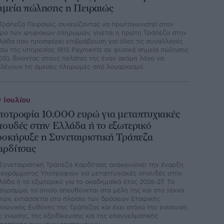
ημεία πώλησης η Πειραιώς
Τράπεζα Πειραιώς, συνεχίζοντας να πρωταγωνιστεί στον
ρο των ψηφιακών πληρωμών, γίνεται η πρώτη Τράπεζα στην
λάδα που προσφέρει επιβράβευση για όλες τις συναλλαγές
σω της υπηρεσίας IRIS Payments σε φυσικά σημεία πώλησης
OS), δίνοντας στους πελάτες της έναν ακόμη λόγο να
ιλέγουν τις άμεσες πληρωμές από λογαριασμό.
 Ιουλίου
ποτροφία 10.000 ευρώ για μεταπτυχιακές
πουδές στην Ελλάδα ή το εξωτερικό
ροκήρυξε η Συνεταιριστική Τράπεζα
αρδίτσας
Συνεταιριστική Τράπεζα Καρδίτσας ανακοινώνει την έναρξη
ογράμματος Υποτροφιών για μεταπτυχιακές σπουδές στην
λάδα ή το εξωτερικό για το ακαδημαϊκό έτος 2026-27. Το
όγραμμα, το οποίο απευθύνεται στα μέλη της και στα τέκνα
τών, εντάσσεται στο πλαίσιο των δράσεων Εταιρικής
ινωνικής Ευθύνης της Τράπεζας και έχει στόχο την ενίσχυση
ς γνώσης, της εξειδίκευσης και της επαγγελματικής