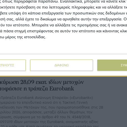
 όπως περιγράφεται παραπάνω. Εναλλακτικά, μπορείτε να κάνετε κλικ γ
οκτήσετε πρόσβαση σε πιο λεπτομερείς πληροφορίες και να αλλάξετε τι
 Ιουλίου
βετε υπόψη ότι κάποια επεξεργασία των προσωπικών σας δεδομένων ε
ι κάρτες της Πειραιώς τώρα στο Samsung
εσή σας, αλλά έχετε το δικαίωμα να αρνηθείτε αυτήν την επεξεργασία. 
allet για γρήγορες συναλλαγές
τόν τον ιστότοπο. Μπορείτε να αλλάξετε τις προτιμήσεις σας ή να ανακα
 πάσα στιγμή επιστρέφοντας σε αυτόν τον ιστότοπο και κάνοντας κλι
 την επίσημη διάθεση του Samsung Pay στην Ελλάδα, η
ιραιώς συγκαταλέγεται στους πρώτους τραπεζικούς
ω μέρος της ιστοσελίδας.
γανισμούς που υποστηρίζουν τη νέα υπηρεσία ψηφιακών
ηρωμών της Samsung Electronics στη χώρα, προσφέροντας
ους πελάτες της έναν ακόμη σύγχρονο και ασφαλή τρόπο
αγματοποίησης συναλλαγών.
ΕΠΙΛΟΓΕΣ
ΔΙΑΦΩΝΩ
ΣΥ
 Ιουλίου
κύρωση 28,09 εκατ. ιδίων μετοχών
ποφάσισε η τράπεζα Eurobank
«Τράπεζα Eurobank Ανώνυμη Εταιρεία» («Eurobank»)
ημερώνει το επενδυτικό κοινό ότι η Τακτική Γενική
νέλευση των Μετόχων της, που πραγματοποιήθηκε στις 28
ριλίου 2026, αποφάσισε, μεταξύ άλλων θεμάτων, την
ύρωση, σύμφωνα με το άρθρο 49 του Ν. 4548/2018,
.097.019 ιδίων μετοχών της Eurobank, ονομαστικής αξίας
,22 η κάθε μία. Κατά συνέπεια, το μετοχικό κεφάλαιο της