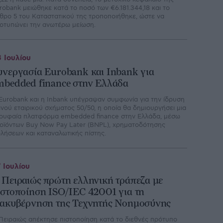
robank μειώθηκε κατά το ποσό των €6.181.344,18 και το
θρο 5 του Καταστατικού της τροποποιήθηκε, ώστε να
οτυπώνει την ανωτέρω μείωση.
 Ιουλίου
υνεργασία Eurobank και Inbank για
mbedded finance στην Ελλάδα
Eurobank και η Inbank υπέγραψαν συμφωνία για την ίδρυση
ινού εταιρικού σχήματος 50/50, η οποία θα δημιουργήσει μια
ρυφαία πλατφόρμα embedded finance στην Ελλάδα, μέσω
οϊόντων Buy Now Pay Later (BNPL), χρηματοδότησης
λήσεων και καταναλωτικής πίστης.
 Ιουλίου
 Πειραιώς πρώτη ελληνική τράπεζα με
ιστοποίηση ISO/IEC 42001 για τη
ιακυβέρνηση της Τεχνητής Νοημοσύνης
Πειραιώς απέκτησε πιστοποίηση κατά το διεθνές πρότυπο