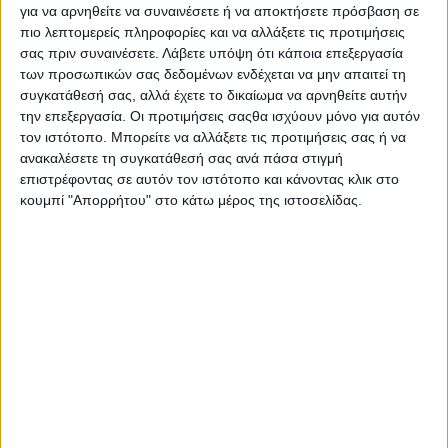
για να αρνηθείτε να συναινέσετε ή να αποκτήσετε πρόσβαση σε
Αγρόσχολος
πιο λεπτομερείς πληροφορίες και να αλλάξετε τις προτιμήσεις
σας πριν συναινέσετε.
Λάβετε υπόψη ότι κάποια επεξεργασία
Στα κόκκινα ακόμα τα «κόκκινα» δάνεια αγροτών
των προσωπικών σας δεδομένων ενδέχεται να μην απαιτεί τη
συγκατάθεσή σας, αλλά έχετε το δικαίωμα να αρνηθείτε αυτήν
την επεξεργασία. Οι προτιμήσεις σαςθα ισχύουν μόνο για αυτόν
τον ιστότοπο. Μπορείτε να αλλάξετε τις προτιμήσεις σας ή να
ανακαλέσετε τη συγκατάθεσή σας ανά πάσα στιγμή
επιστρέφοντας σε αυτόν τον ιστότοπο και κάνοντας κλικ στο
κουμπί "Απορρήτου" στο κάτω μέρος της ιστοσελίδας.
Αγρόσχολος
Άλλο η ΑΠΑ κι άλλο η ΦΑΠΑ στη γεωργία