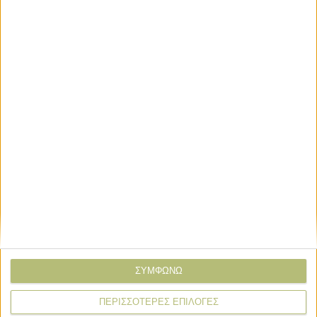
Σε λειτουργία η νέα Ενιαία Αίτηση Ενίσχυσης, τι λέει
ανακοίνωση ΑΑΔΕ
2 ημέρες πριν
Αποζημιώσεις 4,2 εκατ. ευρώ για θανατωθέντα ζώα λόγω
ζωονόσων
2 ημέρες πριν
20 Απριλίου
Βραδείας καύσεως το σχέδιο ΕΕ για τα
λιπάσματα
ΣΥΜΦΩΝΩ
ΠΕΡΙΣΣΟΤΕΡΕΣ ΕΠΙΛΟΓΕΣ