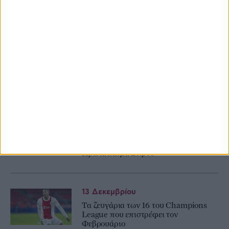
Αποχωρεί ο βασιλιάς του τένις
02 Σεπτεμβρίου
Πρεμιέρα για την Εθνική στο
Eurobasket 2022 με αντίπαλο την
Κροατία
18 Ιουλίου
Πέμπτη θέση για την Κατερίνα
Στεφανίδη στο Παγκόσμιο
Πρωτάθλημα Στίβου
13 Δεκεμβρίου
Τα ζευγάρια των 16 του Champions
League που επιστρέφει τον
Φεβρουάριο