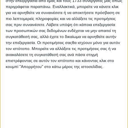
στην επεξεργασία από εμάς και τους 1733 συνεργάτες μας όπως
περιγράφεται παραπάνω. Εναλλακτικά, μπορείτε να κάνετε κλικ
για να αρνηθείτε να συναινέσετε ή να αποκτήσετε πρόσβαση σε
πιο λεπτομερείς πληροφορίες και να αλλάξετε τις προτιμήσεις
σας πριν συναινέσετε.
Λάβετε υπόψη ότι κάποια επεξεργασία
Αθλητισμός
των προσωπικών σας δεδομένων ενδέχεται να μην απαιτεί τη
Πρεσβευτές καλής θελήσεως του FAO οι Harlem
συγκατάθεσή σας, αλλά έχετε το δικαίωμα να αρνηθείτε αυτήν
Globetrotters
την επεξεργασία. Οι προτιμήσεις σαςθα ισχύουν μόνο για αυτόν
τον ιστότοπο. Μπορείτε να αλλάξετε τις προτιμήσεις σας ή να
ανακαλέσετε τη συγκατάθεσή σας ανά πάσα στιγμή
επιστρέφοντας σε αυτόν τον ιστότοπο και κάνοντας κλικ στο
κουμπί "Απορρήτου" στο κάτω μέρος της ιστοσελίδας.
Αθλητισμός