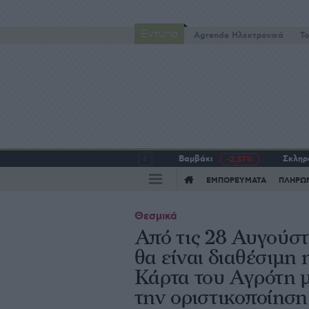
Έντυπα
Agrenda Ηλεκτρονικά
To
Βαμβάκι
Σκληρό
-2,37%
ΕΜΠΟΡΕΥΜΑΤΑ
ΠΛΗΡΩ
Θεσμικά
Από τις 28 Αυγούσ
θα είναι διαθέσιμη 
Κάρτα του Αγρότη 
την οριστικοποίηση