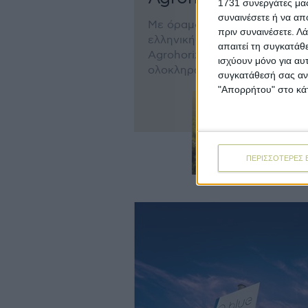
1731 συνεργάτες μας
συναινέσετε ή να απ
Με όραμα τον εκσυγχρονισμό
πριν συναινέσετε.
Λά
ελληνικής υπαίθρου, η
απαιτεί τη συγκατάθ
Agrohorizon προσφέρει
ισχύουν μόνο για αυ
ολοκληρωμένες υπ...
συγκατάθεσή σας ανά
"Απορρήτου" στο κάτ
ΠΕΡΙΣΣΟΤΕΡΕΣ 