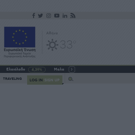
Αθήνα
33
o
Ελαιόλαδο
Μαλακό σιτάρι
Γάλα αγελαδινό
4,39%
-5,64%
Query
TRAVELING
LOG IN
SIGN UP