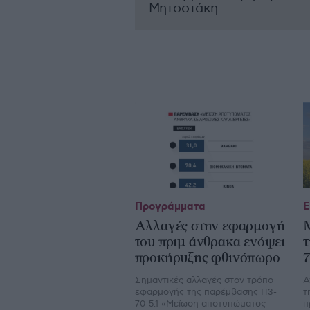
Μητσοτάκη
Προγράμματα
Ε
Αλλαγές στην εφαρμογή
του πριμ άνθρακα ενόψει
τ
προκήρυξης φθινόπωρο
Σηµαντικές αλλαγές στον τρόπο
Α
εφαρµογής της παρέµβασης Π3-
τ
70-5.1 «Μείωση αποτυπώµατος
π