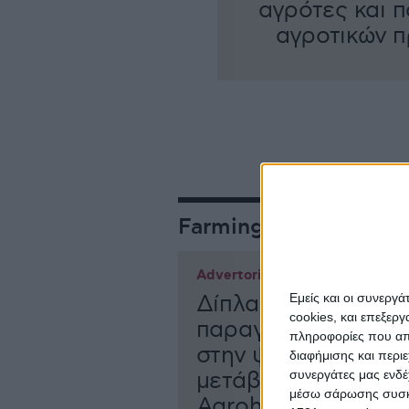
αγρότες και 
αγροτικών 
Farming
Advertorial
Εμείς και οι συνεργ
Δίπλα στον Έλληνα
cookies, και επεξε
παραγωγό, μπροστ
πληροφορίες που απο
στην ψηφιακή
διαφήμισης και περι
συνεργάτες μας ενδέ
μετάβαση η
μέσω σάρωσης συσκευ
Agrohorizon