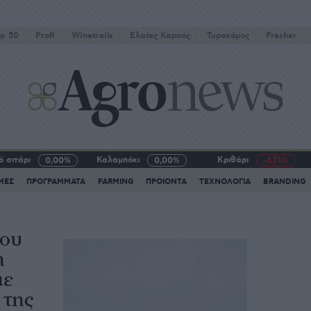
p 50
Profi
Winetrails
Eλαίας Καρπός
Τυροκόμος
Fresher
 σιτάρι
Καλαμπόκι
Κριθάρι
0,00%
0,00%
-6,71%
ΜΕΣ
ΠΡΟΓΡΑΜΜΑΤΑ
FARMING
ΠΡΟΙΟΝΤΑ
ΤΕΧΝΟΛΟΓΙΑ
BRANDING
του
η
με
 της