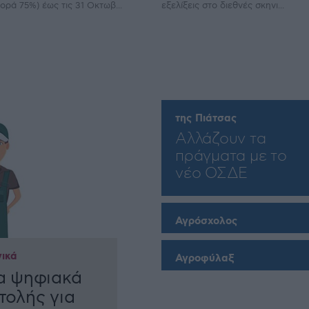
ορά 75%) έως τις 31 Οκτωβ...
εξελίξεις στο διεθνές σκηνι...
της Πιάτσας
Αλλάζουν τα
πράγματα με το
νέο ΟΣΔΕ
Αγρόσχολος
ικά
Αγροφύλαξ
τα ψηφιακά
τολής για