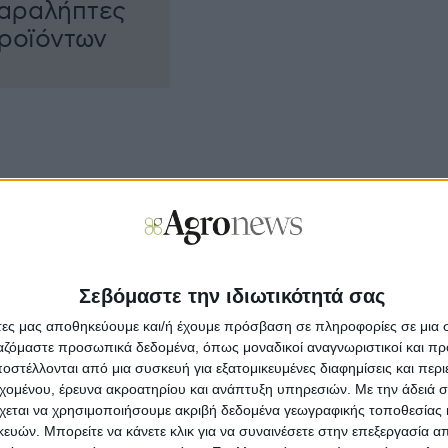
παραλήπτες
προϊόντων
Farming
Αποζημ
Σεβόμαστε την ιδιωτικότητά σας
Στοχευμένη δράση απέναντι στο
Το πρ
άτες μας αποθηκεύουμε και/ή έχουμε πρόσβαση σε πληροφορίες σε μια
πράσινο και ρόδινο σκουλήκι με το
σχέδι
ργαζόμαστε προσωπικά δεδομένα, όπως μοναδικοί αναγνωριστικοί και 
ά
Cosayr της Adama
τις χ
στέλλονται από μια συσκευή για εξατομικευμένες διαφημίσεις και περ
Η αποτελεσµατική φυτοπροστασία αποτελεί
εχομένου, έρευνα ακροατηρίου και ανάπτυξη υπηρεσιών.
Με την άδειά σα
βασική προϋπόθεση για τη διασφάλιση της
χεται να χρησιμοποιήσουμε ακριβή δεδομένα γεωγραφικής τοποθεσίας 
απόδοσης κα...
ών. Μπορείτε να κάνετε κλικ για να συναινέσετε στην επεξεργασία απ