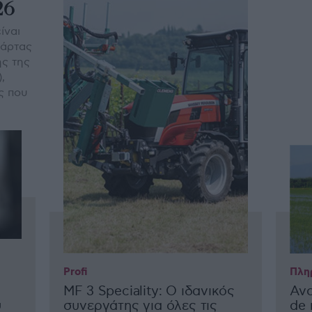
26
ίναι
Κάρτας
ης της
,
ς που
Profi
Πλη
MF 3 Speciality: Ο ιδανικός
Ανο
υ
συνεργάτης για όλες τις
de 