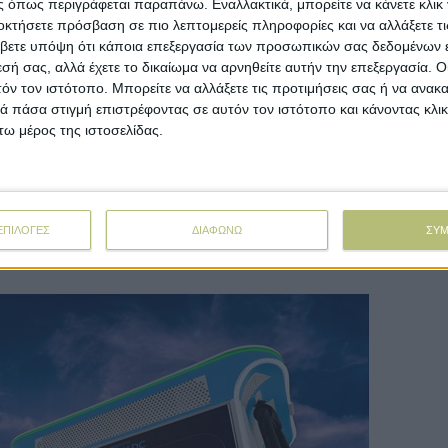
 όπως περιγράφεται παραπάνω. Εναλλακτικά, μπορείτε να κάνετε κλικ γ
Farming
οκτήσετε πρόσβαση σε πιο λεπτομερείς πληροφορίες και να αλλάξετε τι
 της
Ξεκίνησε η τρίτη πτήση του
βετε υπόψη ότι κάποια επεξεργασία των προσωπικών σας δεδομένων ε
φυλλοδέτη σε ροδακινιές
εσή σας, αλλά έχετε το δικαίωμα να αρνηθείτε αυτήν την επεξεργασία. 
τόν τον ιστότοπο. Μπορείτε να αλλάξετε τις προτιμήσεις σας ή να ανακα
Από τα δεδοµένα του δικτύου των παγίδων
 πάσα στιγμή επιστρέφοντας σε αυτόν τον ιστότοπο και κάνοντας κλι
εκτιµάται ότι ξεκίνησε η τρίτη πτήση του
ω μέρος της ιστοσελίδας.
εντόµου το...
ΕΠΙΛΟΓΕΣ
ΔΙΑΦΩΝΩ
ΣΥ