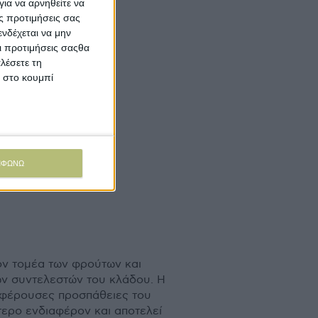
ια να αρνηθείτε να
ς προτιμήσεις σας
νδέχεται να μην
Οι προτιμήσεις σαςθα
λέσετε τη
κ στο κουμπί
ΜΦΩΝΩ
ον τοµέα των φρούτων και
ν συντελεστών του κλάδου. Η
ιαφέρουσες προσπάθειες του
ερο ενδιαφέρον και αποτελεί