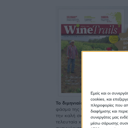
Εμείς και οι συνεργ
cookies, και επεξε
To διµηνιαίο περιοδικό Wine Trai
πληροφορίες που απο
φάσµα της θεµατολογίας που σχε
διαφήμισης και περι
την καλή σχέση αµπελουργού και 
συνεργάτες μας ενδέ
τελευταία χρόνια από τους συντ
μέσω σάρωσης συσκευ