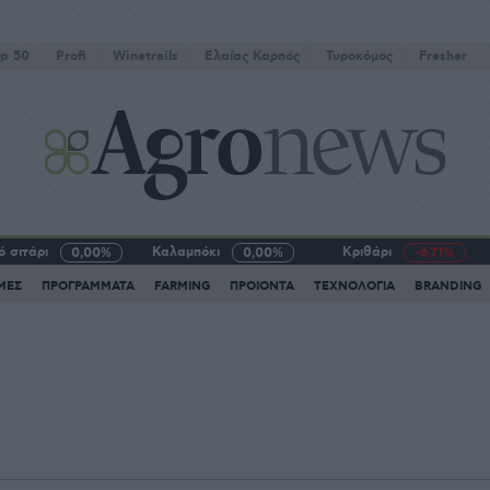
p 50
Profi
Winetrails
Eλαίας Καρπός
Τυροκόμος
Fresher
 σιτάρι
Καλαμπόκι
Κριθάρι
0,00%
0,00%
-6,71%
ΜΕΣ
ΠΡΟΓΡΑΜΜΑΤΑ
FARMING
ΠΡΟΙΟΝΤΑ
ΤΕΧΝΟΛΟΓΙΑ
BRANDING