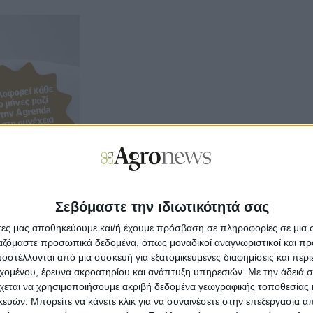
Σεβόμαστε την ιδιωτικότητά σας
άτες μας αποθηκεύουμε και/ή έχουμε πρόσβαση σε πληροφορίες σε μια
ργαζόμαστε προσωπικά δεδομένα, όπως μοναδικοί αναγνωριστικοί και 
ls
µε πλούσια ύλη για τα αµπελοοινικά θέµατα, έρχεται ν
στέλλονται από μια συσκευή για εξατομικευμένες διαφημίσεις και περ
τίζεται µε την αµπελοκαλλιέργεια και τον πλούσιο κόσµο
εχομένου, έρευνα ακροατηρίου και ανάπτυξη υπηρεσιών.
Με την άδειά σα
οινοποιού, έχει θέσει ως στόχο να διευκολύνει την πορεί
χεται να χρησιμοποιήσουμε ακριβή δεδομένα γεωγραφικής τοποθεσίας 
ελεστές του κλάδου για την ενίσχυση της θέσης του ελλην
ών. Μπορείτε να κάνετε κλικ για να συναινέσετε στην επεξεργασία απ