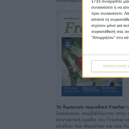
αναγνώριση της ταυτότητάς του
1733 συνεργάτες μας
συναινέσετε ή να απ
πριν συναινέσετε.
Λά
απαιτεί τη συγκατάθ
ισχύουν μόνο για αυ
συγκατάθεσή σας ανά
"Απορρήτου" στο κάτ
ΠΕΡΙΣΣΟΤΕΡΕΣ 
Το διµηνιαίο περιοδικό Fresher
π
λαχανικών, συµβάλλοντας στην 
συντακτική οµάδα του Fresher 
κλάδου των Φρούτων και των Λα