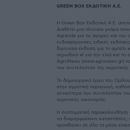
GREEN BOX ΕΚΔΟΤΙΚΗ Α.Ε.
H Green Box Εκδοτική A.E. απο
∆ιαθέτει µια πλούσια γκάµα πο
Agrenda για τις αγορές και την
ενδιαφέρουσες ειδικές εκδόσεις 
διµηνιαία έκδοση για το αµπέλι κ
περιοδικό el για την ελιά και 
AgroNews (www.agronews.gr) π
των συντελεστών της αγροτικής
Το δηµιουργικό έργο του Οµίλο
στην αγροτική παραγωγή, καθόσ
γενικότερα των συντελεστών του
αγροτικής οικονοµίας.
Η συστηµατική παρακολούθηση ό
να διαµορφώσουν καταστάσεις, 
προσδώσει σε όλα τα µέσα επικοι