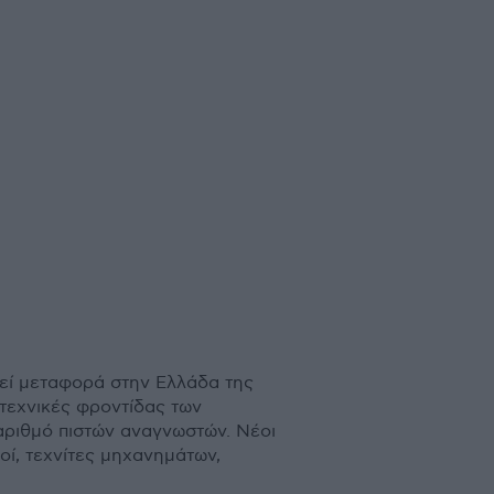
λεί µεταφορά στην Ελλάδα της
 τεχνικές φροντίδας των
 αριθµό πιστών αναγνωστών. Νέοι
οί, τεχνίτες µηχανηµάτων,