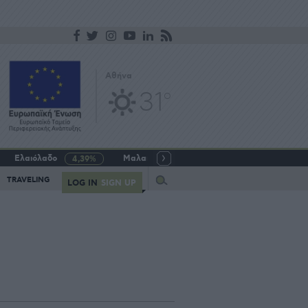
Αθήνα
31
o
Ελαιόλαδο
Μαλακό σιτάρι
Γάλα αγελαδινό
4,39%
-5,64%
Query
TRAVELING
LOG IN
SIGN UP