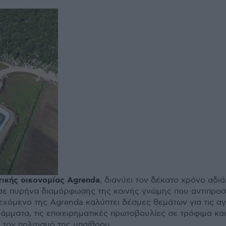
ικής οικονοµίας Agrenda
, διανύει τον δέκατο χρόνο αδι
 σε πυρήνα διαµόρφωσης της κοινής γνώµης που αντιπροσ
ιεχόµενο της Agrenda καλύπτει δέσµες θεµάτων για τις αγ
άµµατα, τις επιχειρηµατικές πρωτοβουλίες σε τρόφιµα κα
 τον πολιτισµό της υπαίθρου.