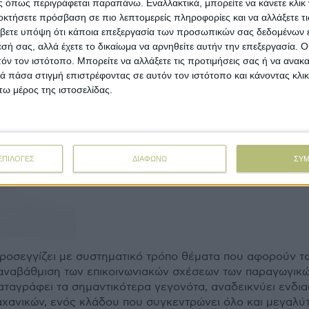
 στην παγκόσµια αγορά.
 όπως περιγράφεται παραπάνω. Εναλλακτικά, μπορείτε να κάνετε κλικ γ
οκτήσετε πρόσβαση σε πιο λεπτομερείς πληροφορίες και να αλλάξετε τι
βετε υπόψη ότι κάποια επεξεργασία των προσωπικών σας δεδομένων ε
εσή σας, αλλά έχετε το δικαίωμα να αρνηθείτε αυτήν την επεξεργασία. 
τόν τον ιστότοπο. Μπορείτε να αλλάξετε τις προτιμήσεις σας ή να ανακα
 πάσα στιγμή επιστρέφοντας σε αυτόν τον ιστότοπο και κάνοντας κλι
ω μέρος της ιστοσελίδας.
ΕΠΙΛΟΓΕΣ
ΔΙΑΦΩΝΩ
ΣΥ
ροσεγγίζει µε συστηµατικό τρόπο θέµατα που αφορούν τ
αναβάθµιση των επικοινωνιακών σχέσεων των παραγωγικώ
καταγράφει τα σηµαντικότερα γεγονότα, αναδεικνύει ενδ
χανικών, ενός κλάδου που συγκεντρώνει όλο και µεγαλύτ