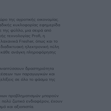
ώρο της αγροτικής οικονοµίας.
λαδικής κυκλοφορίας εφηµερίδα
ε της φύλλο, µια σειρά από
ής τεχνολογίας Profi, η
 λαχανικά Fresher, όπως και το
 διαδικτυακή ηλεκτρονική πύλη
ς κάθε ανάγκη πληροφόρησης
 αναπτύσσουν δραστηριότητα
χέσεων των παραγωγικών και
ελίξεις σε όλο το φάσµα της
ποιων προβληµατισµών µπορούν
 πολύ ζωτικό ενδιαφέρον, έχουν
ό και αξιοπιστία.