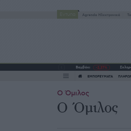
Έντυπα
Agrenda Ηλεκτρονικά
To
Βαμβάκι
Σκληρό
-2,37%
ΕΜΠΟΡΕΥΜΑΤΑ
ΠΛΗΡΩ
Ο Όμιλος
Ο Όμιλος