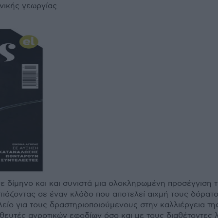
νικής γεωργίας.
θε δίµηνο και και συνιστά µια ολοκληρωµένη προσέγγιση
στιάζοντας σε έναν κλάδο που αποτελεί αιχµή τους δόρατο
λείο για τους δραστηριοποιούµενους στην καλλιέργεια της
θευτές αγροτικών εφοδίων όσο και µε τους διαθέτοντες 