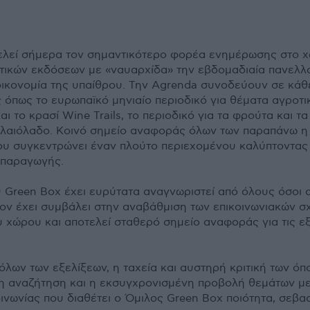
τελεί σήµερα τον σηµαντικότερο φορέα ενηµέρωσης στο χ
ιοτικών εκδόσεων µε «ναυαρχίδα» την εβδοµαδιαία πανελ
 οικονοµία της υπαίθρου. Την Agrenda συνοδεύουν σε κάθ
όπως το ευρωπαϊκό µηνιαίο περιοδικό για θέµατα αγροτικ
αι το κρασί Wine Trails, το περιοδικό για τα φρούτα και τα
το ελαιόλαδο. Κοινό σηµείο αναφοράς όλων των παραπάνω η
ου συγκεντρώνει έναν πλούτο περιεχοµένου καλύπτοντα
 παραγωγής.
υ Green Box έχει ευρύτατα αναγνωριστεί από όλους όσοι
ον έχει συµβάλει στην αναβάθµιση των επικοινωνιακών σ
 χώρου και αποτελεί σταθερό σηµείο αναφοράς για τις εξ
λων των εξελίξεων, η ταχεία και αυστηρή κριτική των ό
η αναζήτηση και η εκσυγχρονισµένη προβολή θεµάτων µε
νωνίας που διαθέτει ο Όµιλος Green Box ποιότητα, σεβασµ