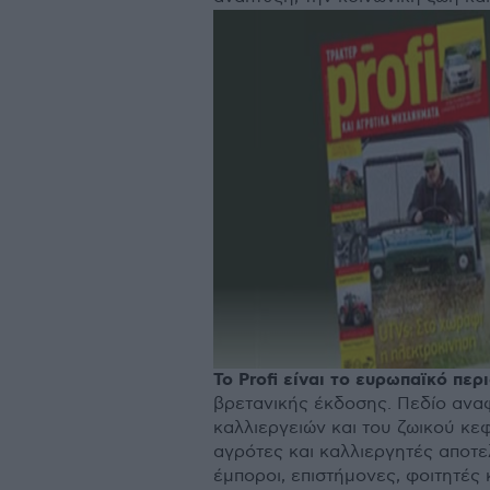
Το Profi είναι το ευρωπαϊκό περ
βρετανικής έκδοσης. Πεδίο αναφ
καλλιεργειών και του ζωικού κε
αγρότες και καλλιεργητές αποτε
έµποροι, επιστήµονες, φοιτητές 