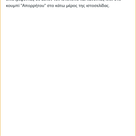
κουμπί "Απορρήτου" στο κάτω μέρος της ιστοσελίδας.
Σιτηρά - Ρύζι
13.12.24 - 08:34
Σηµάδια αδυναµίας στην αγορά
σκληρού
Σιτηρά - Ρύζι
06.12.24 - 08:40
Σηµάδια αδυναµίας στα σκληρά
σιτάρια
Σιτηρά - Ρύζι
05.12.24 - 08:19
Επιθετικά σε πωλήσεις ο Καναδάς,
απαλά 322 ευρώ σκληρό σιτάρι στη
Φότζια