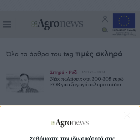
τιμές σκληρό
Όλα τα άρθρα του tag
Σιτηρά - Ρύζι
17.01.25 - 08:34
Νέες πωλήσεις στα 300-305 ευρώ
FOB για εξαγωγή σκληρου σίτου
Σιτηρά - Ρύζι
13.01.25 - 08:05
Ελεύθερο πεδίο για 27 λεπτά στο
σκληρό, 15% πάνω η ελληνική σοδειά
Σεβόμαστε την ιδιωτικότητά σας