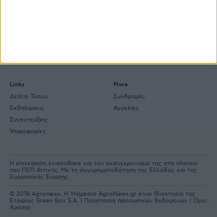
Explore
About
Εμπορεύματα
Εταιρική ταυτότητα
Τεχνολογία
Ιστορική αναδρομή
Προιόντα
Agrenda Ηλεκτρονικά
Special Reports
Επικοινωνία
Links
More
Δελτία Τύπου
Συνδρομές
Εκδηλώσεις
Αγγελίες
Συνεντεύξεις
Ψηφοφορίες
Η επιχείρηση ενισχύθηκε για τον εκσυγχρονισμό της στο πλαίσιο
του ΠΕΠ Αττικής. Με τη συγχρηματοδότηση της Ελλάδας και της
Ευρωπαϊκής Ένωσης
© 2018 Agronews, Η Υπηρεσία AgroNews.gr είναι Ιδιοκτησία της
Εταιρίας Green Box S.A. |
Προστασία προσωπικών δεδομένων
|
Όροι
Χρήσης