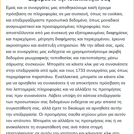
Εμείς και οι συνεργάτες μας αποθηκεύουμε και/ή έχουμε
Σιτηρά - Ρύζι
10.01.25 - 08:20
πρόσβαση σε πληροφορίες σε μια συσκευή, όπως τα cookies,
Φορτώσεις παλιών συµβολαίων και
επιµονή για 300 ευρώ στο σκληρό
και επεξεργαζόμαστε προσωπικά δεδομένα, όπως μοναδικοί
αναγνωριστικοί και προσαρμοσμένες πληροφορίες που
αποστέλλονται από μια συσκευή για εξατομικευμένες διαφημίσεις
και περιεχόμενο, μέτρηση διαφήμισης και περιεχομένου, έρευνα
Σιτηρά - Ρύζι
06.01.25 - 07:29
ακροατηρίου και ανάπτυξη υπηρεσιών.
Με την άδειά σας, εμείς
Σταθμεύει στα 26 λεπτά το σκληρό
και οι συνεργάτες μας ενδέχεται να χρησιμοποιήσουμε ακριβή
σιτάρι, το ισχυρό δολάριο ισορροπεί
δεδομένα γεωγραφικής τοποθεσίας και ταυτοποίησης μέσω
πιέσεις
σάρωσης συσκευών. Μπορείτε να κάνετε κλικ για να συναινέσετε
στην επεξεργασία από εμάς και τους 1733 συνεργάτες μας όπως
περιγράφεται παραπάνω. Εναλλακτικά, μπορείτε να κάνετε κλικ
για να αρνηθείτε να συναινέσετε ή να αποκτήσετε πρόσβαση σε
Σιτηρά - Ρύζι
27.12.24 - 11:39
πιο λεπτομερείς πληροφορίες και να αλλάξετε τις προτιμήσεις
Μεγάλες διεθνείς δουλειές χωρίς όμως
σας πριν συναινέσετε.
Λάβετε υπόψη ότι κάποια επεξεργασία
μεταβολές στις τιμές
των προσωπικών σας δεδομένων ενδέχεται να μην απαιτεί τη
συγκατάθεσή σας, αλλά έχετε το δικαίωμα να αρνηθείτε αυτήν
την επεξεργασία. Οι προτιμήσεις σαςθα ισχύουν μόνο για αυτόν
τον ιστότοπο. Μπορείτε να αλλάξετε τις προτιμήσεις σας ή να
Σιτηρά - Ρύζι
20.12.24 - 08:24
ανακαλέσετε τη συγκατάθεσή σας ανά πάσα στιγμή
Με παλαιότερες φορτώσεις στα 300
ευρώ εξαγωγη σκληρού σιτου
επιστρέφοντας σε αυτόν τον ιστότοπο και κάνοντας κλικ στο