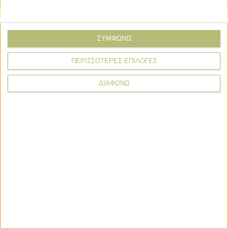
Σιτηρά - Ρύζι
29.11.24 - 08:39
Μικρή αίσθηση διόρθωσης στην
αγορά σκληρού
ΣΥΜΦΩΝΩ
ΠΕΡΙΣΣΟΤΕΡΕΣ ΕΠΙΛΟΓΕΣ
ΠΕΡΙΣΣΟΤΕΡΑ
ΔΙΑΦΩΝΩ
ΒΙΒΛΙΟΘΗΚΗ
e-
mail