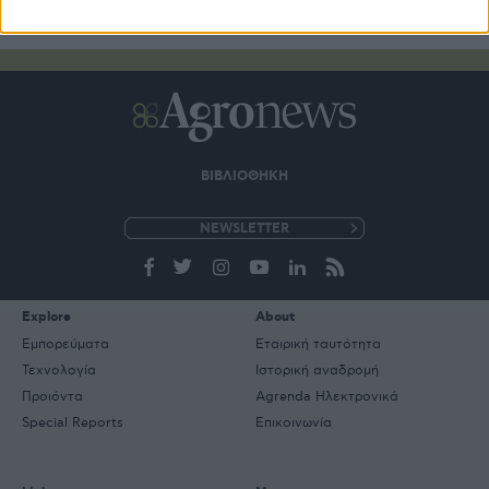
ΒΙΒΛΙΟΘΗΚΗ
e-
mail
Explore
About
Εμπορεύματα
Εταιρική ταυτότητα
Τεχνολογία
Ιστορική αναδρομή
Προιόντα
Agrenda Ηλεκτρονικά
Special Reports
Επικοινωνία