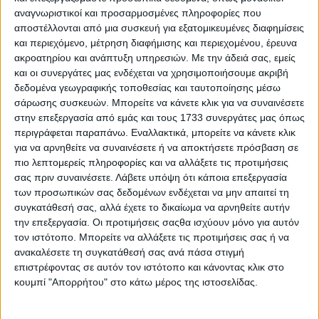
αποθήκης εµπόρου διαπραγµατεύεται στα 320-325 ευρώ ο
αναγνωριστικοί και προσαρμοσμένες πληροφορίες που
τόνος. Για τη δεύτερη ποιότητα µε ειδικό βάρος 78 kg/hl,
αποστέλλονται από μια συσκευή για εξατομικευμένες διαφημίσεις
υαλώδη 65% και πρωτεΐνη 11-11,5% η τιµή αποθήκης
και περιεχόμενο, μέτρηση διαφήμισης και περιεχομένου, έρευνα
εµπόρου κυµαίνεται στα 305-310 ευρώ ο τόνος. Κατόπιν
ακροατηρίου και ανάπτυξη υπηρεσιών.
Με την άδειά σας, εμείς
των συνεχιζόµενεων κρατικών αγορών από πλευράς
και οι συνεργάτες μας ενδέχεται να χρησιμοποιήσουμε ακριβή
Τυνησίας και Αλγερίας η ζήτηση έχει κάπως µειωθεί. Εν
δεδομένα γεωγραφικής τοποθεσίας και ταυτοποίησης μέσω
τω µεταξύ η Τουρκία ανακοίνωσε πως θα βγει να
πουλήσει κρατικά αποθέµατα σκληρού και όλοι
σάρωσης συσκευών. Μπορείτε να κάνετε κλικ για να συναινέσετε
αναµένουν τα αποτελέσµατα. Αναφορικά µε τιµές η
στην επεξεργασία από εμάς και τους 1733 συνεργάτες μας όπως
Τουρκία έχει θέσει υψηλά τον πήχη να δούµε αν όντως οι
περιγράφεται παραπάνω. Εναλλακτικά, μπορείτε να κάνετε κλικ
αγοραστές θα ακολουθήσουν.
για να αρνηθείτε να συναινέσετε ή να αποκτήσετε πρόσβαση σε
πιο λεπτομερείς πληροφορίες και να αλλάξετε τις προτιμήσεις
Στο χρηµατιστήριο του Σικάγο, κοντά στα χαµηλά επίπεδα
σας πριν συναινέσετε.
Λάβετε υπόψη ότι κάποια επεξεργασία
του Αυγούστου κυµαίνονται οι τιµές µαλακού σίτου.
των προσωπικών σας δεδομένων ενδέχεται να μην απαιτεί τη
Βασικός λόγος αποτελεί η ενίσχυση του δολαρίου, το
συγκατάθεσή σας, αλλά έχετε το δικαίωμα να αρνηθείτε αυτήν
οποίο καθιστά τα αµερικανικά εµπορεύµατα ακριβά στις
την επεξεργασία. Οι προτιμήσεις σαςθα ισχύουν μόνο για αυτόν
χώρες που εισάγουν. Παράλληλα, η αγορά κινείται και
τον ιστότοπο. Μπορείτε να αλλάξετε τις προτιμήσεις σας ή να
ανάλογα µε τα νέα στο µετωπο του πολέµου Ουκρανιας -
Ρωσίας. Παρά το φτηνό ευρώ και στη Γαλλία σηµειώνεται
ανακαλέσετε τη συγκατάθεσή σας ανά πάσα στιγμή
πίεση, µε τις τιµές Μαρτίου να πλησιάζουν τα 220 ευρώ ο
επιστρέφοντας σε αυτόν τον ιστότοπο και κάνοντας κλικ στο
τόνος. Στις τελευταίες συνεδρίασεις καταγράφονται
κουμπί "Απορρήτου" στο κάτω μέρος της ιστοσελίδας.
κάποια σηµάδια ανοδικής αντίδρασης.