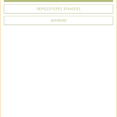
ΠΕΡΙΣΣΟΤΕΡΕΣ ΕΠΙΛΟΓΕΣ
ΔΙΑΦΩΝΩ
News Wire
Πληρωμές
Προγράμματα
Προϊόντα
Τεχνολογία
Στόχος η προκαταβολή ενισχύσεων ως 31/10 το μήνυμα του
Μητσοτάκη
2 ημέρες πριν
Άνοιξαν οι αιτήσεις για de minimis 24,7 εκατ., ως 21
Αυγούστου πληρωμή
2 ημέρες πριν
Με υποβολή ΟΣΔΕ έως τις 15/9 η προκαταβολή 75% τσεκ