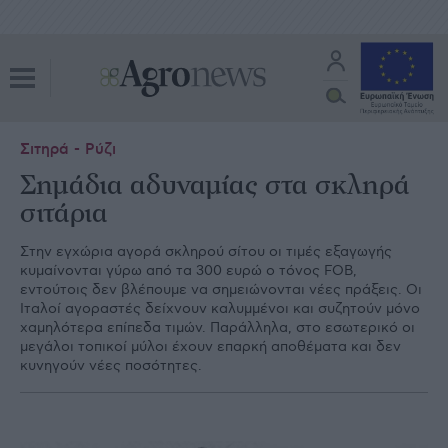
Σιτηρά - Ρύζι
Σηµάδια αδυναµίας στα σκληρά
σιτάρια
Στην εγχώρια αγορά σκληρού σίτου οι τιµές εξαγωγής
κυµαίνονται γύρω από τα 300 ευρώ ο τόνος FOB,
εντούτοις δεν βλέπουµε να σηµειώνονται νέες πράξεις. Οι
Ιταλοί αγοραστές δείχνουν καλυµµένοι και συζητούν µόνο
χαµηλότερα επίπεδα τιµών. Παράλληλα, στο εσωτερικό οι
µεγάλοι τοπικοί µύλοι έχουν επαρκή αποθέµατα και δεν
κυνηγούν νέες ποσότητες.