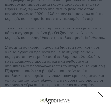
περισσότερα εµπορεύµατα έχουν κατοχυρώσει ένα νέο
εύρος τιµών, υψηλότερο από εκείνο µέσα στο οποίο
κινούνταν ως το 2020, αλλά σηµαντικά πιο κάτω από τις
κορυφές που σχηµατίστηκαν την περασµένη άνοιξη.
Ένα από τα κρίσιµα ερωτήµατα έχει να κάνει µε το κατά
πόσο η αγορά µπορεί να βρεθεί ξανά σε εκείνες τις
κορυφές που προηγήθηκαν της καλοκαιρινής διόρθωσης.
Σ’ αυτή τη συγκυρία, η ανοδική διάθεση είναι κοινή σε
όλα τα αγροτικά προϊόντα που είτε συγκοµίζονται/
παράγονται την περίοδο αυτή (καλαµπόκι, ελαιόλαδο),
είτε παραµένουν ακόµα σε σχετική αφθονία στις
αποθήκες των παραγωγών (όπως το σιτάρι και το κριθάρι).
Εξαίρεση αποτελεί το βαµβάκι, που φαίνεται ότι
ακολουθεί την πορεία των υπόλοιπων εµπορευµάτων και
των χρηµατιστηρίων αξιών, για τις αγορές των οποίων οι
ανησυχίες γύρω από τις προοπτικές της οικονοµίας
επιδρούν καταλυτικά.
Ενδεικτικό αυτής της νέας κατάστασης, είναι η εξέλιξη των
τιµών στο καλαµπόκι, αφού παρά την πρακτική αύξηση
της διαθεσιµότητας λόγω συγκοµιδής, οι τιµές δείχνουν