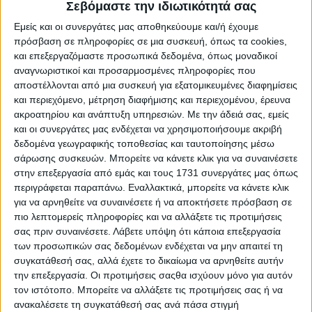
Σεβόμαστε την ιδιωτικότητά σας
να διατηρούνται σε επίπεδα άνω των 300 ευρώ ο τόνος σε
ολόκληρη την Ευρώπη, µε την µεσοπρόθεσµη προοπτική
Εμείς και οι συνεργάτες μας αποθηκεύουμε και/ή έχουμε
να υπαγορεύει άνοδο. Στην ελληνική αγορά έχουν
πρόσβαση σε πληροφορίες σε μια συσκευή, όπως τα cookies,
κατοχυρωθεί τα 32 λεπτά το κιλό στο εµπόριο, εκτός από
και επεξεργαζόμαστε προσωπικά δεδομένα, όπως μοναδικοί
τις περιπτώσεις «χρεωµένων» σε εµπόρους παραγωγούς,
αναγνωριστικοί και προσαρμοσμένες πληροφορίες που
οι οποίοι υπόκεινται πιέσεις.
αποστέλλονται από μια συσκευή για εξατομικευμένες διαφημίσεις
Από καλό σηµείο εκκίνησης ξεκίνησε η αγορά στο
και περιεχόμενο, μέτρηση διαφήμισης και περιεχομένου, έρευνα
ελαιόλαδο, µε την πρώτη πράξη στην εγχώρια αγορά να
ακροατηρίου και ανάπτυξη υπηρεσιών.
Με την άδειά σας, εμείς
γράφει τα 4,90 ευρώ το κιλό στους Αγίους Αποστόλους
και οι συνεργάτες μας ενδέχεται να χρησιμοποιήσουμε ακριβή
Λακωνίας.
δεδομένα γεωγραφικής τοποθεσίας και ταυτοποίησης μέσω
σάρωσης συσκευών. Μπορείτε να κάνετε κλικ για να συναινέσετε
Η τελευταία εβδοµάδα, είδε την τιµή για το σκληρό σιτάρι
στην επεξεργασία από εμάς και τους 1731 συνεργάτες μας όπως
να ανακάµπτει σε όλα τα εµπορικά κέντρα της Ευρώπης,
περιγράφεται παραπάνω. Εναλλακτικά, μπορείτε να κάνετε κλικ
ακολουθώντας το µαλακό, το οποίο βρίσκεται ξανά πάνω
για να αρνηθείτε να συναινέσετε ή να αποκτήσετε πρόσβαση σε
από τα 350 ευρώ ο τόνος στη Γαλλία. Η Φότζια ενισχύθηκε
πιο λεπτομερείς πληροφορίες και να αλλάξετε τις προτιμήσεις
µε 12,5 ευρώ ο τόνος και στα 495 ευρώ βρίσκεται πολύ
σας πριν συναινέσετε.
Λάβετε υπόψη ότι κάποια επεξεργασία
κοντά στην ανάκτηση των 500.
των προσωπικών σας δεδομένων ενδέχεται να μην απαιτεί τη
Από την άλλη το βαµβάκι υποχωρεί σταθερά τις τελευταίες
συγκατάθεσή σας, αλλά έχετε το δικαίωμα να αρνηθείτε αυτήν
δύο εβδοµάδες, χωρίς να διαφαίνονται στον ορίζοντα
την επεξεργασία. Οι προτιμήσεις σαςθα ισχύουν μόνο για αυτόν
πειστικές αφορµές ανόδου.
τον ιστότοπο. Μπορείτε να αλλάξετε τις προτιμήσεις σας ή να
ανακαλέσετε τη συγκατάθεσή σας ανά πάσα στιγμή