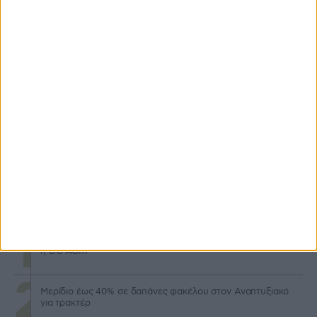
Σε λειτουργία η νέα Ενιαία Αίτηση Ενίσχυσης, τι λέει
ανακοίνωση ΑΑΔΕ
2 ημέρες πριν
Αποζημιώσεις 4,2 εκατ. ευρώ για θανατωθέντα ζώα λόγω
ζωονόσων
3 ημέρες πριν
Προγράμματα
Μηχανισμό κεφαλαιακής επιστροφής για νέους προτείνει
η DG AGRI
Μερίδιο έως 40% σε δαπάνες φακέλου στον Αναπτυξιακό
για τρακτέρ