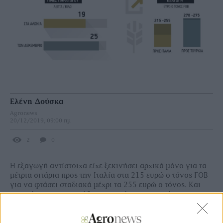
Ελένη Δούσκα
Agronews
20/12/2019, 09:00 πμ
2
0
Η εξαγωγή αντίστοιχα είχε ξεκινήσει αρχικά µόνο για τα
µέτρια σιτάρια προς την Ιταλία στα 215 ευρώ ο τόνος FOB
για να φτάσει σταδιακά µέχρι τα 255 ευρώ ο τόνος. Και
µπορεί να µην σηµειώθηκε η αντίστοιχη πορεία για τα
ποιοτικά σιτάρια στην εξαγωγή, καθώς άργησαν να τα
ζητήσουν οι πελάτες του εξωτερικού, ωστόσο µόλις έγινε
η µεγάλη πώληση των εµπόρων στην Τουρκία στα τέλη