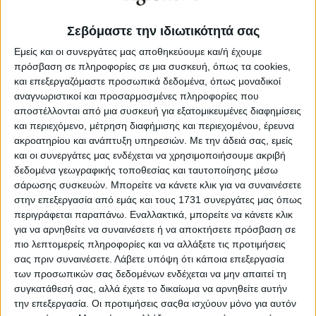
Οκτωβρίου τότε σηµειώθηκαν κάποιες δουλειές στα 270
µε 275 ευρώ ο τόνος FOB λιµάνι µας.
Σεβόμαστε την ιδιωτικότητά σας
Εμείς και οι συνεργάτες μας αποθηκεύουμε και/ή έχουμε
Αυτό σημαίνει ότι από τα αλώνια µέχρι τις αρχές
πρόσβαση σε πληροφορίες σε μια συσκευή, όπως τα cookies,
Νοεµβρίου το σκληρό σιτάρι κινήθηκε ανοδικά, µε τη
σηµαντικότερη άνοδο να σηµειώνεται το φθινόπωρο όταν
και επεξεργαζόμαστε προσωπικά δεδομένα, όπως μοναδικοί
ακούστηκαν οι καθυστερήσεις στη σοδειά του Καναδά και
αναγνωριστικοί και προσαρμοσμένες πληροφορίες που
της Βόρειας Αµερικής. Μέσα στον Νοέµβριο υπήρξε µια
αποστέλλονται από μια συσκευή για εξατομικευμένες διαφημίσεις
µικρή στασιµότητα, η οποία επιβεβαιώθηκε µε τη λίγο
και περιεχόμενο, μέτρηση διαφήμισης και περιεχομένου, έρευνα
χαµηλότερη τιµή που πούλησαν οι έµποροι στην Τυνησία
ακροατηρίου και ανάπτυξη υπηρεσιών.
Με την άδειά σας, εμείς
στα τέλη του ίδιου µήνα. Τις τελευταίες εβδοµάδες
και οι συνεργάτες μας ενδέχεται να χρησιμοποιήσουμε ακριβή
υπάρχουν ζητήσεις για καλά σιτάρια στα 260 ευρώ ο
δεδομένα γεωγραφικής τοποθεσίας και ταυτοποίησης μέσω
τόνος FOB λιµάνι µας, αλλά η προσφορά δεν είναι
σάρωσης συσκευών. Μπορείτε να κάνετε κλικ για να συναινέσετε
µεγάλη, καθώς οι πωλητές προτιµούν να περιµένουν.
στην επεξεργασία από εμάς και τους 1731 συνεργάτες μας όπως
περιγράφεται παραπάνω. Εναλλακτικά, μπορείτε να κάνετε κλικ
Από εδώ και πέρα επικρατεί η άποψη πως θα αρχίσει να
φαίνεται η στενότητα των ποσοτήτων όσο προχωράµε στο
για να αρνηθείτε να συναινέσετε ή να αποκτήσετε πρόσβαση σε
νέο έτος. Αυτό φυσικά είναι στοιχείο ανόδου, ωστόσο µην
πιο λεπτομερείς πληροφορίες και να αλλάξετε τις προτιμήσεις
ξεχνάµε πως πλέον τα σιτάρια του Καναδά είναι διαθέσιµα
σας πριν συναινέσετε.
Λάβετε υπόψη ότι κάποια επεξεργασία
στην αγορά και πιο ανταγωνιστικά. Γι’ αυτό και η Γαλλία
των προσωπικών σας δεδομένων ενδέχεται να μην απαιτεί τη
έχει κάνει µια διόρθωση, επειδή δεν κάνουν νέες δουλειές
συγκατάθεσή σας, αλλά έχετε το δικαίωμα να αρνηθείτε αυτήν
στην εξαγωγή. Το έτος θα κλείσει όπως το βλέπουµε τώρα,
την επεξεργασία. Οι προτιμήσεις σαςθα ισχύουν μόνο για αυτόν
λίγο υποτονικά, χωρίς ιδιαίτερη βιασύνη από τους