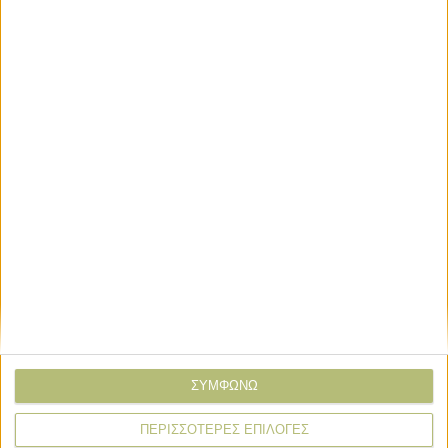
* υποχρεωτικά πεδία
ΣΥΜΦΩΝΩ
Σιτηρά - Ρύζι
ΠΕΡΙΣΣΟΤΕΡΕΣ ΕΠΙΛΟΓΕΣ