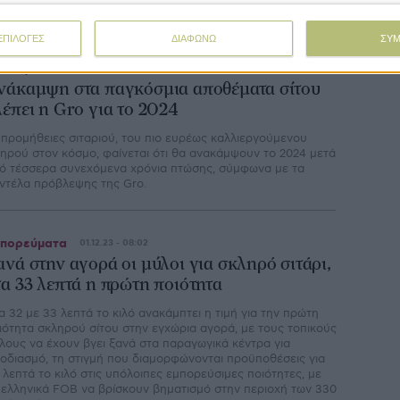
ΕΠΙΛΟΓΕΣ
ΔΙΑΦΩΝΩ
ΣΥ
εθνή
10.01.24 - 13:55
νάκαμψη στα παγκόσμια αποθέματα σίτου
λέπει η Gro για το 2024
 προμήθειες σιταριού, του πιο ευρέως καλλιεργούμενου
τηρού στον κόσμο, φαίνεται ότι θα ανακάμψουν το 2024 μετά
ό τέσσερα συνεχόμενα χρόνια πτώσης, σύμφωνα με τα
ντέλα πρόβλεψης της Gro.
πορεύματα
01.12.23 - 08:02
ανά στην αγορά οι μύλοι για σκληρό σιτάρι,
τα 33 λεπτά η πρώτη ποιότητα
α 32 µε 33 λεπτά το κιλό ανακάµπτει η τιµή για την πρώτη
ιότητα σκληρού σίτου στην εγχώρια αγορά, µε τους τοπικούς
λους να έχουν βγει ξανά στα παραγωγικά κέντρα για
οδιασµό, τη στιγµή που διαµορφώνονται προϋποθέσεις για
 λεπτά το κιλό στις υπόλοιπες εµπορεύσιµες ποιότητες, µε
 ελληνικά FOB να βρίσκουν βηµατισµό στην περιοχή των 330