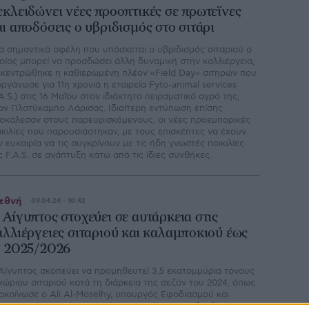
εκλειδώνει νέες προοπτικές σε πρωτεϊνες
αι αποδόσεις ο υβριδισμός στο σιτάρι
α σηµαντικά οφέλη που υπόσχεται ο υβριδισµός σιταριού ο
οίος µπορεί να προσδώσει άλλη δυναµική στην καλλιέργεια,
ικεντρώθηκε η καθιερωµένη πλέον «Field Day» σιτηρών που
οργάνωσε για 11η χρονιά η εταιρεία Fyto-animal services
.A.S.) στις 16 Μαΐου στον ιδιόκτητο πειραµατικό αγρό της,
ον Πλατύκαµπο Λάρισας. Ιδιαίτερη εντύπωση επίσης
οκάλεσαν στους παρευρισκόµενους, οι νέες προεµπορικές
ικιλίες που παρουσιάστηκαν, µε τους επισκέπτες να έχουν
ν ευκαιρία να τις συγκρίνουν µε τις ήδη γνωστές ποικιλίες
ς F.A.S. σε ανάπτυξη κάτω από τις ίδιες συνθήκες.
εθνή
09.04.24 - 10:42
 Αίγυπτος στοχεύει σε αυτάρκεια στις
αλλιέργειες σιταριού και καλαμποκιού έως
ο 2025/2026
Αίγυπτος σκοπεύει να προμηθευτεί 3,5 εκατομμύρια τόνους
χώριου σιταριού κατά τη διάρκεια της σεζόν του 2024, όπως
ακοίνωσε ο Ali Al-Moselhy, υπουργός Εφοδιασμού και
ωτερικού Εμπορίου της χώρας. Αυτή η πρωτοβουλία