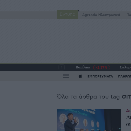
Έντυπα
Agrenda Ηλεκτρονικά
To
Βαμβάκι
Σκληρό
-2,37%
ΕΜΠΟΡΕΥΜΑΤΑ
ΠΛΗΡΩ
σι
Όλα τα άρθρα του tag
Δι
Δ
σ