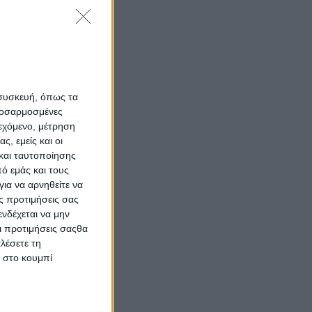
 συσκευή, όπως τα
προσαρμοσμένες
ιεχόμενο, μέτρηση
ς, εμείς και οι
και ταυτοποίησης
ό εμάς και τους
ια να αρνηθείτε να
ς προτιμήσεις σας
νδέχεται να μην
Οι προτιμήσεις σαςθα
λέσετε τη
κ στο κουμπί