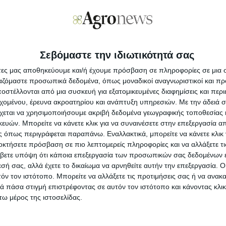
οηγείται της συγκομιδής σιταριού στην Αίγυπτο, η οποία
νήθως ξεκινά τον Απρίλιο και διαρκεί αρκετούς μήνες.
τηρά - Ρύζι
07.03.24 - 08:31
Σεβόμαστε την ιδιωτικότητά σας
ωρίς σταματημό η πτώση στα σκληρά
άτες μας αποθηκεύουμε και/ή έχουμε πρόσβαση σε πληροφορίες σε μια
ιτάρια
ργαζόμαστε προσωπικά δεδομένα, όπως μοναδικοί αναγνωριστικοί και 
ην ελληνική αγορά σκληρού σίτου φυσικά και επικρατεί
στέλλονται από μια συσκευή για εξατομικευμένες διαφημίσεις και περ
σαρέσκεια για τις σηµερινές τιµές και ανησυχία για τα
εχομένου, έρευνα ακροατηρίου και ανάπτυξη υπηρεσιών.
Με την άδειά σα
ίπεδα τιµών που ενδέχεται να έχουµε στο ξεκίνηµα της νέας
χεται να χρησιμοποιήσουμε ακριβή δεδομένα γεωγραφικής τοποθεσίας 
δειάς. Αναφορικά µε τις τελευταίες τιµές εξαγωγής, οι
λητές είναι διατεθειµένοι να πουλήσουν στα 310 ευρώ ο
ών. Μπορείτε να κάνετε κλικ για να συναινέσετε στην επεξεργασία απ
νος FOB για τα µέτρια προς χαµηλής ποιότητας σιτάρια,
 όπως περιγράφεται παραπάνω. Εναλλακτικά, μπορείτε να κάνετε κλικ γ
τούτοις οι Ιταλοί αγοραστές δεν ενθουσιάζονται.
οκτήσετε πρόσβαση σε πιο λεπτομερείς πληροφορίες και να αλλάξετε τι
βετε υπόψη ότι κάποια επεξεργασία των προσωπικών σας δεδομένων ε
εσή σας, αλλά έχετε το δικαίωμα να αρνηθείτε αυτήν την επεξεργασία. 
τηρά - Ρύζι
22.02.24 - 08:31
τόν τον ιστότοπο. Μπορείτε να αλλάξετε τις προτιμήσεις σας ή να ανακα
ιορθώνουν οι τιμές για τα μέτρια σκληρά
 πάσα στιγμή επιστρέφοντας σε αυτόν τον ιστότοπο και κάνοντας κλι
ω μέρος της ιστοσελίδας.
εγχώρια αγορά σκληρού σίτου είναι υποτονική, µε τους
οραστές να προσπαθούν να αγοράσουν χαµηλότερα.