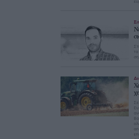
ευ
Σι
Ν
σ
Στ
τα
ση
Δι
Χ
χ
Σε
Ευ
αν
Βο
ολ
απ
επ