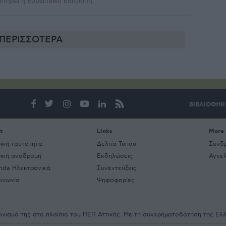
ντηρεί η Ευρωπαϊκή Επιτροπή.
ΠΕΡΙΣΣΟΤΕΡΑ
ΒΙΒΛΙΟΘΗΚ
t
Links
More
ρική ταυτότητα
Δελτία Τύπου
Συνδ
ρική αναδρομή
Εκδηλώσεις
Αγγελ
nda Ηλεκτρονικά
Συνεντεύξεις
οινωνία
Ψηφοφορίες
ρονισμό της στο πλαίσιο του ΠΕΠ Αττικής. Με τη συγχρηματοδότηση της Ε