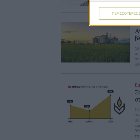
ΠΕΡΙΣΣΟΤΕΡΕΣ 
Δι
Α
β
Οι
σι
απ
μο
Εμ
Ξ
σ
Στ
πο
µύ
εφ
30
τα