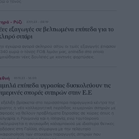
ρώ ο τόνος.
τηρά - Ρύζι
27.11.23 - 08:19
έες εξαγωγές σε βελτιωμένα επίπεδα για το
κληρό σιτάρι
ην εγχώρια αγορά σκληρού σίτου οι τιµές εξαγωγής έπιασαν
 340 ευρώ ο τόνος FOB λιµάνι µας, επίπεδα στα οποία
µειώθηκαν νέες δουλειές µε κοντινές φορτώσεις.
εθνή
01.11.23 - 16:00
αμηλά επίπεδα υγρασίας δυσκολεύουν τις
ειμερινές σπορές σιτηρών στην Ε.Ε
 εξέλιξη βρίσκεται στα περισσότερα παραγωγικά κέντρα της
ρώπης η νέα καλλιεργητική περίοδος χειμερινών σιτηρών με
αφορές να θέλουν προβλήματα ξηρασίας σε χώρες όπως η
υλγαρία, η Ρουμανία και η Ισπανία, ενώ ταυτόχρονα
οκληρώνεται η συγκομιδή καλαμποκιού με ιδιαίτερα θετικές
οδόσεις στη Γαλλία, σύμφωνα με την τελευταία
ικαιροποίηση των στοιχείων παραγωγής σιτηρών που