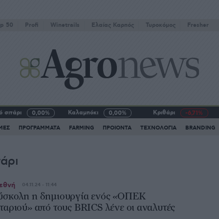
p 50
Profi
Winetrails
Eλαίας Καρπός
Τυροκόμος
Fresher
 σιτάρι
Καλαμπόκι
Κριθάρι
0,00%
0,00%
-6,71%
ΜΕΣ
ΠΡΟΓΡΑΜΜΑΤΑ
FARMING
ΠΡΟΙΟΝΤΑ
ΤΕΧΝΟΛΟΓΙΑ
BRANDING
τάρι
εθνή
04.11.24 - 11:44
ύσκολη η δημιουργία ενός «ΟΠΕΚ
ιταριού» από τους BRICS λένε οι αναλυτές