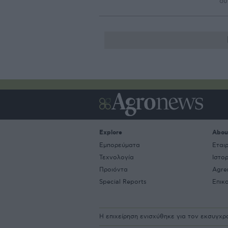
συ
Explore
Abou
Εμπορεύματα
Εται
Τεχνολογία
Ιστο
Προιόντα
Agre
Special Reports
Επικ
Η επιχείρηση ενισχύθηκε για τον εκσυγχ