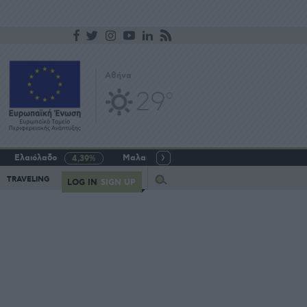
Αθήνα
29
o
Ελαιόλαδο
Μαλακό σιτάρι
Γάλα αγελαδινό
4,39%
-5,64%
Query
TRAVELING
LOG IN
SIGN UP