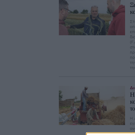
Ξ
κ
Στ
οπ
επ
δι
(F
στ
πρ
πο
τη
τη
Δι
Η
κ
τ
Η 
εγ
αν
Εσ