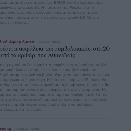
α χρηματιστήριο σιτηρών των BRICS δεν θα λειτουργήσει,
μειώνουν οι αναλυτές. Η πρόταση της Ρωσίας για τη
μιουργία ενός νέου διεθνούς χρηματιστηρίου σιτηρών
κρίθηκε πρόσφατα στην σύνοδο των χωρών BRICS στο
ζάν της Ρωσίας.
δικά Αφιερώματα
19.10.24 - 08:32
ρέσει η ασφάλεια της συμβολαιακής, στα 20
επτά το κριθάρι της Αθηναϊκής
αν η αγορά παίζει χαµηλά, η ασφάλεια στα έσοδα αποτελεί
µαντικό πλεονέκτηµα, µε τις λύσεις συµβολαιακής σε
ληρό σιτάρι και κριθάρι βυνοποίησης να προκρίνονται ως µια
ιαίτερα ελκυστική επιλογή. Μέσα στις επόµενες 15 µέρες θα
καθαρίσει το τοπίο αναφορικά µε τις συµβάσεις, οι οποίες θα
ναι προσαρµοσµένες στις εµπειρίες της φετινής χρονιάς. Με
µµαχο τα επιµέρους πριµ σε σπόρο και θρέψη και όπλο την
ιότητα, ένας παραγωγός µπορεί να λογαριάσει την επόµενη
ονιά µε προϋπολογισµένα έσοδα, ώστε να ρυθµίσει
οτελεσµατικά τα έξοδα.
rming
06.06.24 - 08:02