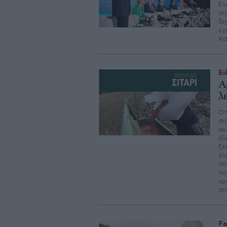
Έν
ση
δη
εγ
Κα
Ει
Α
λ
Ότ
ση
σκ
ιδ
ξε
εί
σύ
πο
χρ
απ
Fa