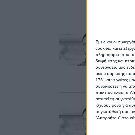
πρ
συ
Σι
Χ
Εμείς και οι συνεργ
σ
cookies, και επεξε
Στ
πληροφορίες που απο
δυ
διαφήμισης και περι
επ
συνεργάτες μας ενδέ
σο
πω
μέσω σάρωσης συσκευ
τό
1731 συνεργάτες μας
εν
συναινέσετε ή να απ
πριν συναινέσετε.
Λά
απαιτεί τη συγκατάθ
Σι
ισχύουν μόνο για αυ
Δ
συγκατάθεσή σας ανά
"Απορρήτου" στο κάτ
Η 
αγ