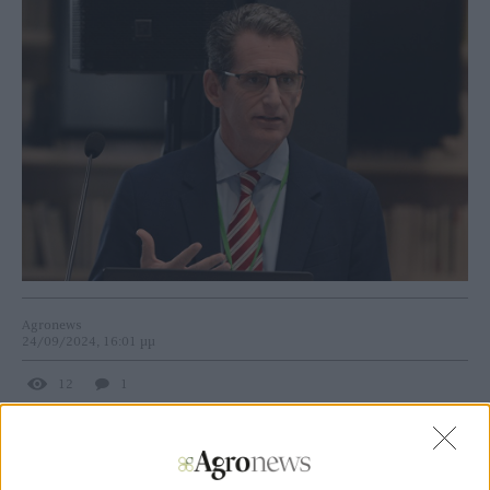
Agronews
24/09/2024, 16:01 μμ
12
1
Ενδεικτικό της εξέλιξης είναι το γεγονός ότι στον όμιλο
Ευθυμιάδη μεταφέρεται μέρος του στελεχιακού δυναμικού
της ADAMA, με επικεφαλής τον Δημήτρη Ρουσσέα, προς