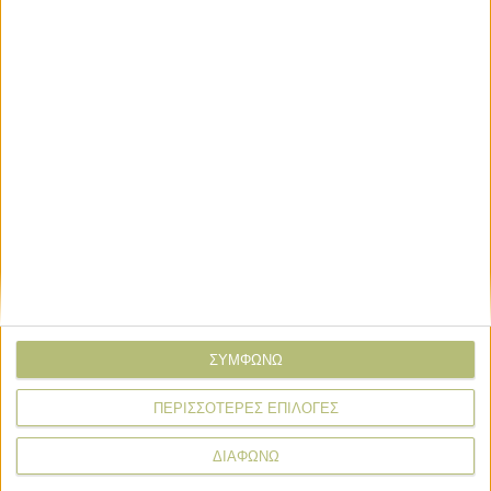
καλλωπιστικά και χλοοτάπητες. Τα προϊόντα της BRANDT
πωλούνται σε 48 πολιτείες των ΗΠΑ και σε περισσότερες
από 45 χώρες παγκοσμίως.
Σχόλια
Προσθήκη σχολίου
(1)
ΤΟ ΔΙΚΟ ΣΑΣ ΣΧΟΛΙΟ
Όνομα*
Email*
ΣΥΜΦΩΝΩ
ΠΕΡΙΣΣΟΤΕΡΕΣ ΕΠΙΛΟΓΕΣ
Σχόλιο*
ΔΙΑΦΩΝΩ