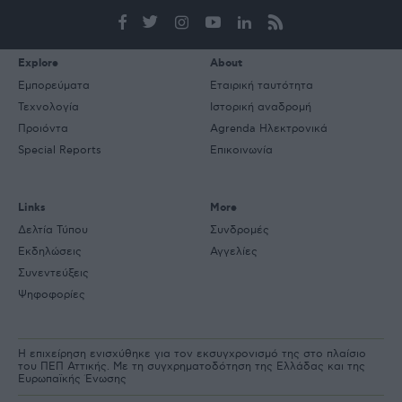
e-
mail
Explore
About
Εμπορεύματα
Εταιρική ταυτότητα
Τεχνολογία
Ιστορική αναδρομή
Προιόντα
Agrenda Ηλεκτρονικά
Special Reports
Επικοινωνία
Links
More
Δελτία Τύπου
Συνδρομές
Εκδηλώσεις
Αγγελίες
Συνεντεύξεις
Ψηφοφορίες
Η επιχείρηση ενισχύθηκε για τον εκσυγχρονισμό της στο πλαίσιο
του ΠΕΠ Αττικής. Με τη συγχρηματοδότηση της Ελλάδας και της
Ευρωπαϊκής Ένωσης