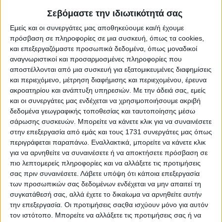
διευκόλυνση της παραπάνω συμφωνίας.
Σεβόμαστε την ιδιωτικότητά σας
Αναλυτικά σε ανακοίνωση που διανεμήθηκε από
Εμείς και οι συνεργάτες μας αποθηκεύουμε και/ή έχουμε
την ADAMA Ελλάς Μ. ΑΕ και την Κ&Ν Ευθυμιάδης και η
πρόσβαση σε πληροφορίες σε μια συσκευή, όπως τα cookies,
οποία επιβεβαιώνει σχετικό ρεπορτάζ της
Agrenda
και
και επεξεργαζόμαστε προσωπικά δεδομένα, όπως μοναδικοί
του
Agronews
από την περασμένη εβδομάδα,
αναγνωριστικοί και προσαρμοσμένες πληροφορίες που
αναφέρονται τα ακόλουθα:
αποστέλλονται από μια συσκευή για εξατομικευμένες διαφημίσεις
και περιεχόμενο, μέτρηση διαφήμισης και περιεχομένου, έρευνα
Η
ADAMA
Ελλάς Μ. ΑΕ και η Κ&ΝΕ ΕΥΘΥΜΙΑΔΗΣ
ακροατηρίου και ανάπτυξη υπηρεσιών.
Με την άδειά σας, εμείς
Μ.ΑΒΕΕ ανακοινώνουν τη μεταξύ τους συμφωνία για
και οι συνεργάτες μας ενδέχεται να χρησιμοποιήσουμε ακριβή
τη χρήση εμπορικών σημάτων λιπασμάτων.
δεδομένα γεωγραφικής τοποθεσίας και ταυτοποίησης μέσω
Η εταιρία Κ&Ν Ευθυμιάδης Μ.ΑΒΕΕ, ηγέτιδα εταιρία
σάρωσης συσκευών. Μπορείτε να κάνετε κλικ για να συναινέσετε
αγροτικών εφοδίων και υπηρεσιών στην Ελλάδα,
στην επεξεργασία από εμάς και τους 1731 συνεργάτες μας όπως
αποφάσισε να εισέλθει στον κλάδο των λιπασμάτων, σε
περιγράφεται παραπάνω. Εναλλακτικά, μπορείτε να κάνετε κλικ
συνεργασία με τον Αμερικανικό οίκο BRANDT. Στο
για να αρνηθείτε να συναινέσετε ή να αποκτήσετε πρόσβαση σε
πλαίσιο της νέας της στρατηγικής επένδυσης, η Κ&Ν
πιο λεπτομερείς πληροφορίες και να αλλάξετε τις προτιμήσεις
Ευθυμιάδης Μ.ΑΒΕΕ ήλθε σε συμφωνία με την ADAMA
σας πριν συναινέσετε.
Λάβετε υπόψη ότι κάποια επεξεργασία
Ελλάς Μ.ΑΕ Λύσεις για τη Γεωργία, για τη χρήση από την
των προσωπικών σας δεδομένων ενδέχεται να μην απαιτεί τη
K&N Ευθυμιάδης των επιτυχημένων εμπορικών σημάτων
συγκατάθεσή σας, αλλά έχετε το δικαίωμα να αρνηθείτε αυτήν
λιπασμάτων της ADAMA Ελλάς ΑδΑΜΑΣ®, Duramax® και
Solaris.
την επεξεργασία. Οι προτιμήσεις σαςθα ισχύουν μόνο για αυτόν
τον ιστότοπο. Μπορείτε να αλλάξετε τις προτιμήσεις σας ή να