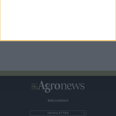
Από τις 28 Αυγούστου θα είναι διαθέσιμη η Κάρτα του
Αγρότη με την οριστικοποίηση της δήλωσης ΟΣΔΕ 2026
7 ώρες πριν
ΒΙΒΛΙΟΘΗΚΗ