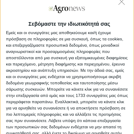
Ξεφυλλίστε σε υψηλή ανάλυση την
εβδομαδιαία Agrenda
Σεβόμαστε την ιδιωτικότητά σας
Εμείς και οι συνεργάτες μας αποθηκεύουμε και/ή έχουμε
πρόσβαση σε πληροφορίες σε μια συσκευή, όπως τα cookies,
και επεξεργαζόμαστε προσωπικά δεδομένα, όπως μοναδικοί
αναγνωριστικοί και προσαρμοσμένες πληροφορίες που
αποστέλλονται από μια συσκευή για εξατομικευμένες διαφημίσεις
και περιεχόμενο, μέτρηση διαφήμισης και περιεχομένου, έρευνα
ακροατηρίου και ανάπτυξη υπηρεσιών.
Με την άδειά σας, εμείς
και οι συνεργάτες μας ενδέχεται να χρησιμοποιήσουμε ακριβή
δεδομένα γεωγραφικής τοποθεσίας και ταυτοποίησης μέσω
σάρωσης συσκευών. Μπορείτε να κάνετε κλικ για να συναινέσετε
στην επεξεργασία από εμάς και τους 1733 συνεργάτες μας όπως
περιγράφεται παραπάνω. Εναλλακτικά, μπορείτε να κάνετε κλικ
για να αρνηθείτε να συναινέσετε ή να αποκτήσετε πρόσβαση σε
πιο λεπτομερείς πληροφορίες και να αλλάξετε τις προτιμήσεις
σας πριν συναινέσετε.
Λάβετε υπόψη ότι κάποια επεξεργασία
των προσωπικών σας δεδομένων ενδέχεται να μην απαιτεί τη
συγκατάθεσή σας, αλλά έχετε το δικαίωμα να αρνηθείτε αυτήν