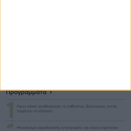
2 ημέρες πριν
Άνοιξαν οι αιτήσεις για de minimis 24,7 εκατ., ως 21
Αυγούστου πληρωμή
2 ημέρες πριν
Με υποβολή ΟΣΔΕ έως τις 15/9 η προκαταβολή 75% τσεκ
τον Οκτώβριο
3 ημέρες πριν
Προγράμματα
Προς ολική αναθεώρηση το καθεστώς βιολογικών, εντός
τριμήνου οι αλλαγές
Μηχανισμό κεφαλαιακής επιστροφής για νέους προτείνει