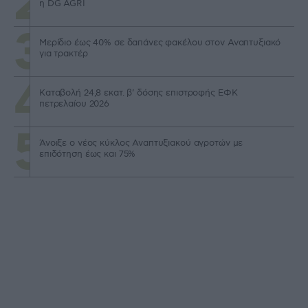
η DG AGRI
Μερίδιο έως 40% σε δαπάνες φακέλου στον Αναπτυξιακό
για τρακτέρ
Καταβολή 24,8 εκατ. β’ δόσης επιστροφής ΕΦΚ
πετρελαίου 2026
Άνοιξε ο νέος κύκλος Αναπτυξιακού αγροτών με
επιδότηση έως και 75%