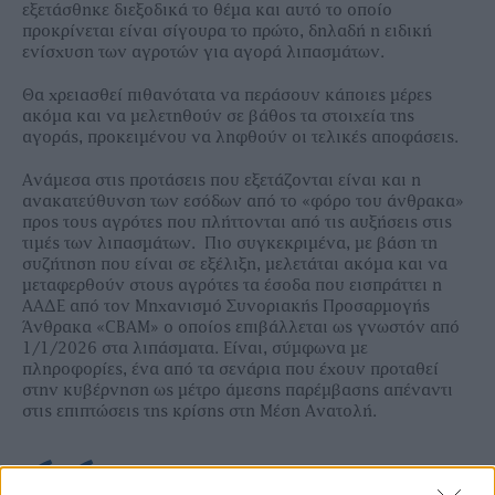
εξετάσθηκε διεξοδικά το θέμα και αυτό το οποίο
προκρίνεται είναι σίγουρα το πρώτο, δηλαδή η ειδική
ενίσχυση των αγροτών για αγορά λιπασμάτων.
Θα χρειασθεί πιθανότατα να περάσουν κάποιες μέρες
ακόμα και να μελετηθούν σε βάθος τα στοιχεία της
αγοράς, προκειμένου να ληφθούν οι τελικές αποφάσεις.
Ανάμεσα στις προτάσεις που εξετάζονται είναι και η
ανακατεύθυνση των εσόδων από το «φόρο του άνθρακα»
προς τους αγρότες που πλήττονται από τις αυξήσεις στις
τιμές των λιπασμάτων. Πιο συγκεκριμένα, με βάση τη
συζήτηση που είναι σε εξέλιξη, μελετάται ακόμα και να
μεταφερθούν στους αγρότες τα έσοδα που εισπράττει η
ΑΑΔΕ από τον Μηχανισμό Συνοριακής Προσαρμογής
Άνθρακα «CBAM» ο οποίος επιβάλλεται ως γνωστόν από
1/1/2026 στα λιπάσματα. Είναι, σύμφωνα με
πληροφορίες, ένα από τα σενάρια που έχουν προταθεί
στην κυβέρνηση ως μέτρο άμεσης παρέμβασης απέναντι
στις επιπτώσεις της κρίσης στη Μέση Ανατολή.