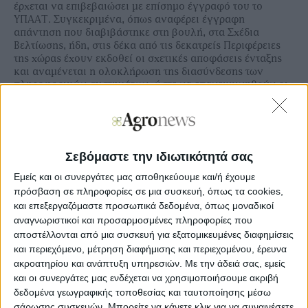
έρχεται να επιβεβαιώσει με επίσημο έγγραφό του το
ΥΠΑΑΤ. Συγκεκριμένα, όπως αναφέρει έγγραφη
απάντηση που διαβιβάστηκε στη βουλή, στα Σχέδια
Βελτίωσης, ήδη, στις δέκα από τις δεκατρείς Περιφέρειες
της χώρας έχουν εκδοθεί οι σχετικές αποφάσεις ένταξης
και αναμένεται η ολοκλήρωση της διασύνδεσης των
πληροφορικών συστημάτων, ώστε να επανεκκινηθούν οι
πληρωμές.
Σεβόμαστε την ιδιωτικότητά σας
Ξεφυλλίστε σε υψηλή ανάλυση την
Εμείς και οι συνεργάτες μας αποθηκεύουμε και/ή έχουμε
εβδομαδιαία Agrenda
πρόσβαση σε πληροφορίες σε μια συσκευή, όπως τα cookies,
και επεξεργαζόμαστε προσωπικά δεδομένα, όπως μοναδικοί
αναγνωριστικοί και προσαρμοσμένες πληροφορίες που
αποστέλλονται από μια συσκευή για εξατομικευμένες διαφημίσεις
και περιεχόμενο, μέτρηση διαφήμισης και περιεχομένου, έρευνα
ακροατηρίου και ανάπτυξη υπηρεσιών.
Με την άδειά σας, εμείς
και οι συνεργάτες μας ενδέχεται να χρησιμοποιήσουμε ακριβή
δεδομένα γεωγραφικής τοποθεσίας και ταυτοποίησης μέσω
σάρωσης συσκευών. Μπορείτε να κάνετε κλικ για να συναινέσετε