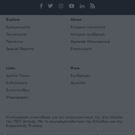
e-
mail
Explore
About
Εμπορεύματα
Εταιρική ταυτότητα
Τεχνολογία
Ιστορική αναδρομή
Προιόντα
Agrenda Ηλεκτρονικά
Special Reports
Επικοινωνία
Links
More
Δελτία Τύπου
Συνδρομές
Εκδηλώσεις
Αγγελίες
Συνεντεύξεις
Ψηφοφορίες
Η επιχείρηση ενισχύθηκε για τον εκσυγχρονισμό της στο πλαίσιο
του ΠΕΠ Αττικής. Με τη συγχρηματοδότηση της Ελλάδας και της
Ευρωπαϊκής Ένωσης