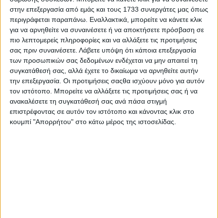
στην επεξεργασία από εμάς και τους 1733 συνεργάτες μας όπως
περιγράφεται παραπάνω. Εναλλακτικά, μπορείτε να κάνετε κλικ
για να αρνηθείτε να συναινέσετε ή να αποκτήσετε πρόσβαση σε
πιο λεπτομερείς πληροφορίες και να αλλάξετε τις προτιμήσεις
σας πριν συναινέσετε.
Λάβετε υπόψη ότι κάποια επεξεργασία
των προσωπικών σας δεδομένων ενδέχεται να μην απαιτεί τη
συγκατάθεσή σας, αλλά έχετε το δικαίωμα να αρνηθείτε αυτήν
την επεξεργασία. Οι προτιμήσεις σαςθα ισχύουν μόνο για αυτόν
τον ιστότοπο. Μπορείτε να αλλάξετε τις προτιμήσεις σας ή να
ανακαλέσετε τη συγκατάθεσή σας ανά πάσα στιγμή
επιστρέφοντας σε αυτόν τον ιστότοπο και κάνοντας κλικ στο
Στους Νέους Αγρότες
η ουσιαστική αξιολόγηση των
κουμπί "Απορρήτου" στο κάτω μέρος της ιστοσελίδας.
αιτήσεων στήριξης έχει ολοκληρωθεί σε επίπεδο
Ο.Π.Σ.Κ.Ε. Ωστόσο, για τους ανωτέρω λόγους διασφάλισης
της κανονικότητας των πληρωμών και έως την
επιχειρησιακή ενεργοποίηση των ανωτέρω
πληροφοριακών διασυνδέσεων, έχει δοθεί οδηγία στους
αξιολογητές να μην προβούν στην οριστικοποίηση των
αποτελεσμάτων. Μετά την παράδοση των συστημάτων και
τη διενέργεια των πρόσθετων διασταυρωτικών ελέγχων,
θα ακολουθήσουν η οριστικοποίηση των αξιολογήσεων
και η καταβολή της αναλογούσας ενίσχυσης στους