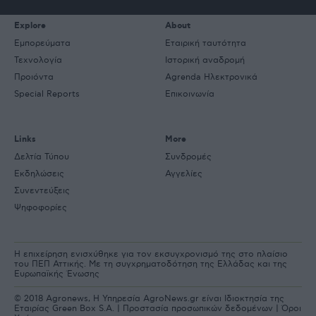
Explore
About
Εμπορεύματα
Εταιρική ταυτότητα
Τεχνολογία
Ιστορική αναδρομή
Προιόντα
Agrenda Ηλεκτρονικά
Special Reports
Επικοινωνία
Links
More
Δελτία Τύπου
Συνδρομές
Εκδηλώσεις
Αγγελίες
Συνεντεύξεις
Ψηφοφορίες
Η επιχείρηση ενισχύθηκε για τον εκσυγχρονισμό της στο πλαίσιο
του ΠΕΠ Αττικής. Με τη συγχρηματοδότηση της Ελλάδας και της
Ευρωπαϊκής Ένωσης
© 2018 Agronews, Η Υπηρεσία AgroNews.gr είναι Ιδιοκτησία της
Εταιρίας Green Box S.A. |
Προστασία προσωπικών δεδομένων
|
Όροι