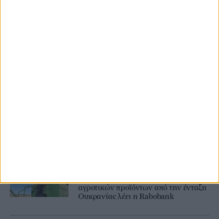
λεπτά οι τιμές
25 Ιουνίου
Σε προπολεμικά επίπεδα η ροή
λιπασμάτων μέσω Ορμούζ, μείωση
τιμών
23 Ιουνίου
Με υψηλά κόστη και αυτές τις τιμές
δε βγαίνει η βιομηχανική ντομάτα
22 Ιουνίου
Η ΕΕ θα έχει πρόβλημα στους όγκους
αγροτικών προϊόντων από την ένταξη
Ουκρανίας λέει η Rabobank