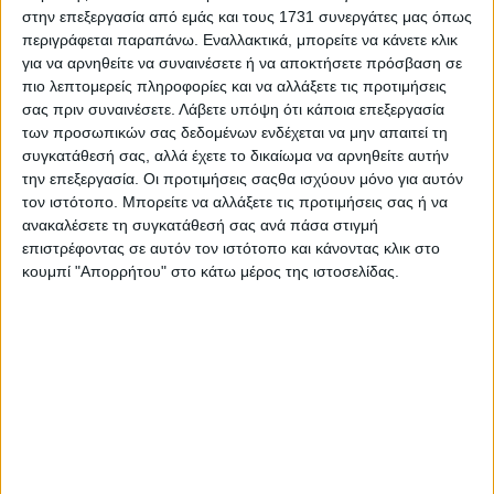
στην επεξεργασία από εμάς και τους 1731 συνεργάτες μας όπως
περιγράφεται παραπάνω. Εναλλακτικά, μπορείτε να κάνετε κλικ
για να αρνηθείτε να συναινέσετε ή να αποκτήσετε πρόσβαση σε
Εμπορεύματα
πιο λεπτομερείς πληροφορίες και να αλλάξετε τις προτιμήσεις
σας πριν συναινέσετε.
Λάβετε υπόψη ότι κάποια επεξεργασία
Περιορισμένη προσφορά, ισχυρή ζήτηση δίνουν στήριξη
στις τιμές σί...
των προσωπικών σας δεδομένων ενδέχεται να μην απαιτεί τη
συγκατάθεσή σας, αλλά έχετε το δικαίωμα να αρνηθείτε αυτήν
την επεξεργασία. Οι προτιμήσεις σαςθα ισχύουν μόνο για αυτόν
τον ιστότοπο. Μπορείτε να αλλάξετε τις προτιμήσεις σας ή να
ανακαλέσετε τη συγκατάθεσή σας ανά πάσα στιγμή
επιστρέφοντας σε αυτόν τον ιστότοπο και κάνοντας κλικ στο
κουμπί "Απορρήτου" στο κάτω μέρος της ιστοσελίδας.
Εμπορεύματα
Πάνω από 7 ευρώ αξιώνει ο μπασμάς φέτος στη Ροδόπη,