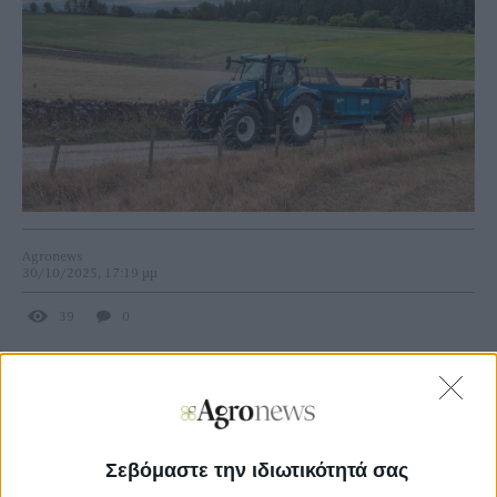
Agronews
30/10/2025, 17:19 μμ
39
0
Οι ενδιαφερόμενοι μπορούν να υποβάλουν τις αιτήσεις
τους στην πλατφόρμα
Know Your Customer
(KYC
)
της
ΕΑΤ για δανεισμό με τους εξής όρους:
Σεβόμαστε την ιδιωτικότητά σας
Άτοκη χρηματοδότηση για το
75%
του δανείου