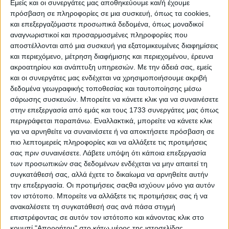
Εμείς και οι συνεργάτες μας αποθηκεύουμε και/ή έχουμε
Διάρκεια αποπληρωμής από 1 έως 8 έτη
πρόσβαση σε πληροφορίες σε μια συσκευή, όπως τα cookies,
Περίοδος χάριτος έως 6 μήνες
και επεξεργαζόμαστε προσωπικά δεδομένα, όπως μοναδικοί
Χωρίς εμπράγματες εξασφαλίσεις
αναγνωριστικοί και προσαρμοσμένες πληροφορίες που
αποστέλλονται από μια συσκευή για εξατομικευμένες διαφημίσεις
Επιπρόσθετη επιχορήγηση €900 ανά ΑΦΜ για
και περιεχόμενο, μέτρηση διαφήμισης και περιεχομένου, έρευνα
υπηρεσίες επιχειρηματικής καθοδήγησης (Mentoring)
ακροατηρίου και ανάπτυξη υπηρεσιών.
Με την άδειά σας, εμείς
και οι συνεργάτες μας ενδέχεται να χρησιμοποιήσουμε ακριβή
Σημαντικό πλεονέκτημα του προγράμματος αποτελεί το
δεδομένα γεωγραφικής τοποθεσίας και ταυτοποίησης μέσω
γεγονός ότι η χρηματοδότηση παρέχεται
ανεξάρτητα από
σάρωσης συσκευών. Μπορείτε να κάνετε κλικ για να συναινέσετε
την ύπαρξη ή μη υλικών ζημιών ή αιτήματος αρωγής.
στην επεξεργασία από εμάς και τους 1733 συνεργάτες μας όπως
περιγράφεται παραπάνω. Εναλλακτικά, μπορείτε να κάνετε κλικ
Το πρόγραμμα απευθύνεται σε πολύ μικρές και μικρές
επιχειρήσεις (ΜμΕ), πολύ μικρές οντότητες και
για να αρνηθείτε να συναινέσετε ή να αποκτήσετε πρόσβαση σε
αυτοαπασχολούμενους της Περιφέρειας Θεσσαλίας.
πιο λεπτομερείς πληροφορίες και να αλλάξετε τις προτιμήσεις
σας πριν συναινέσετε.
Λάβετε υπόψη ότι κάποια επεξεργασία
Οι επιχειρήσεις μπορούν να χρησιμοποιήσουν το δάνειο
των προσωπικών σας δεδομένων ενδέχεται να μην απαιτεί τη
για την κάλυψη κυρίως κεφαλαίων κίνησης αλλά μερικώς
συγκατάθεσή σας, αλλά έχετε το δικαίωμα να αρνηθείτε αυτήν
και επενδυτικών δαπανών, εφόσον αυτές δεν ξεπερνούν
την επεξεργασία. Οι προτιμήσεις σαςθα ισχύουν μόνο για αυτόν
το 40% του δανείου. Επιλέξιμες είναι δαπάνες που έχουν
τον ιστότοπο. Μπορείτε να αλλάξετε τις προτιμήσεις σας ή να
πραγματοποιηθεί έως και 6 μήνες πριν την υποβολή του
ανακαλέσετε τη συγκατάθεσή σας ανά πάσα στιγμή
αιτήματος χρηματοδότησης.
επιστρέφοντας σε αυτόν τον ιστότοπο και κάνοντας κλικ στο
κουμπί "Απορρήτου" στο κάτω μέρος της ιστοσελίδας.
Οι ενδιαφερόμενοι μπορούν να υποβάλουν την
Αίτηση