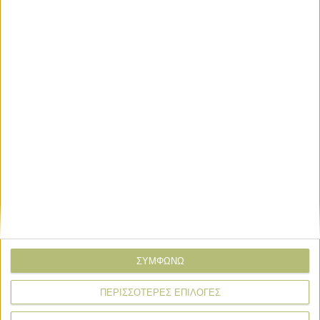
ΤΟ ΔΙΚΟ ΣΑΣ ΣΧΟΛΙΟ
Όνομα*
Email*
Σχόλιο*
ΣΥΜΦΩΝΩ
ΠΕΡΙΣΣΟΤΕΡΕΣ ΕΠΙΛΟΓΕΣ