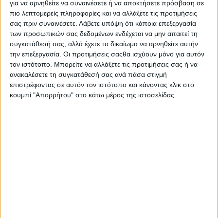
για να αρνηθείτε να συναινέσετε ή να αποκτήσετε πρόσβαση σε
πιο λεπτομερείς πληροφορίες και να αλλάξετε τις προτιμήσεις
σας πριν συναινέσετε.
Λάβετε υπόψη ότι κάποια επεξεργασία
των προσωπικών σας δεδομένων ενδέχεται να μην απαιτεί τη
συγκατάθεσή σας, αλλά έχετε το δικαίωμα να αρνηθείτε αυτήν
την επεξεργασία. Οι προτιμήσεις σαςθα ισχύουν μόνο για αυτόν
τον ιστότοπο. Μπορείτε να αλλάξετε τις προτιμήσεις σας ή να
ανακαλέσετε τη συγκατάθεσή σας ανά πάσα στιγμή
επιστρέφοντας σε αυτόν τον ιστότοπο και κάνοντας κλικ στο
κουμπί "Απορρήτου" στο κάτω μέρος της ιστοσελίδας.
Πλέον, η συγκοµιδή έχει ανεβάσει ρυθµούς στις
µεγαλύτερες ζώνες µε ενδείξεις για επιστροφή σε κάτι
ενδιάµεσο µεταξύ φυσιολογικής απόδοσης και
υποαπόδοσης. Στα θετικά πάντως συγκαταλέγεται η
έλλειψη υποσυνείδητου «άγχους» για το πλαφόν της
συνδεδεµένης ενίσχυσης (τυπικά 900 κιλά). Αληθεύει
βέβαια πως σε αρκετά χωριά, ειδικά στη Μακεδονία,
κάποια ηµιξερικά και ξερικά καλαµπόκια υπέφεραν και σε
αυτές τις ζώνες τα 1.000 κιλά µοιάζουν τελικά σχεδόν
όνειρο.