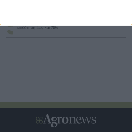
Καταβολή 24,8 εκατ. β’ δόσης επιστροφής ΕΦΚ
πετρελαίου 2026
Άνοιξε ο νέος κύκλος Αναπτυξιακού αγροτών με
επιδότηση έως και 75%