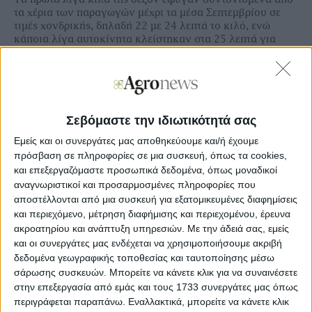
τα χέρια των παραγωγών µέχρι τα µέσα Σεπτεµβρίου σε
τιµές χονδρικής, δηλαδή 22 µε 24 λεπτά το κιλό, ενώ
κάποια λίγα αυτοκίνητα κλείστηκαν στα 25 λεπτά για
παραδόσεις κατευθείαν κτηνοτροφικές µονάδες. Το
ενσίρωµα πήγε επίσης καλά, µε πρόσοδο αρκετά πάνω
από τα 250 ευρώ το στρέµµα, βγάζοντας κέρδος για τις
αγροτικές εκµεταλλεύσεις, γλιτώνοντας κάποια έξοδα για
τα 1-2 επιπλέον ποτίσµατα και την κοµπίνα.
Σεβόμαστε την ιδιωτικότητά σας
Εμείς και οι συνεργάτες μας αποθηκεύουμε και/ή έχουμε
πρόσβαση σε πληροφορίες σε μια συσκευή, όπως τα cookies,
και επεξεργαζόμαστε προσωπικά δεδομένα, όπως μοναδικοί
Ξεφυλλίστε σε υψηλή ανάλυση την
αναγνωριστικοί και προσαρμοσμένες πληροφορίες που
εβδομαδιαία Agrenda
αποστέλλονται από μια συσκευή για εξατομικευμένες διαφημίσεις
και περιεχόμενο, μέτρηση διαφήμισης και περιεχομένου, έρευνα
ακροατηρίου και ανάπτυξη υπηρεσιών.
Με την άδειά σας, εμείς
και οι συνεργάτες μας ενδέχεται να χρησιμοποιήσουμε ακριβή
δεδομένα γεωγραφικής τοποθεσίας και ταυτοποίησης μέσω
σάρωσης συσκευών. Μπορείτε να κάνετε κλικ για να συναινέσετε
στην επεξεργασία από εμάς και τους 1733 συνεργάτες μας όπως
περιγράφεται παραπάνω. Εναλλακτικά, μπορείτε να κάνετε κλικ