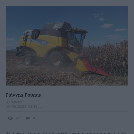
Γιάννης Ρούπας
Agronews
30/09/2025, 08:49 πμ
42
0
Τα πρώτα λίγα κιλά της σεζόν έφυγαν συντονισµένα από