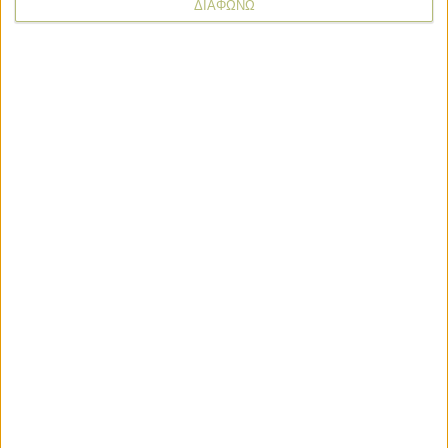
ΔΙΑΦΩΝΩ
* υποχρεωτικά πεδία
Εμπορεύματα
Εμπορεύματα
Ζυμώνεται μια άνοδος τιμών στο
σκληρό σιτάρι από τον Σεπτέμβριο