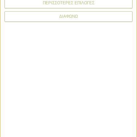
ΠΕΡΙΣΣΟΤΕΡΕΣ ΕΠΙΛΟΓΕΣ
ΔΙΑΦΩΝΩ
Προγράμματα
Προγράμματα
Αλλαγές στην εφαρμογή του πριμ
άνθρακα ενόψει προκήρυξης
φθινόπωρο
Επενδύσεις
Δυνατότητα για αιτήσεις και στον
Αναπτυξιακό, έως 75% η ενίσχυση