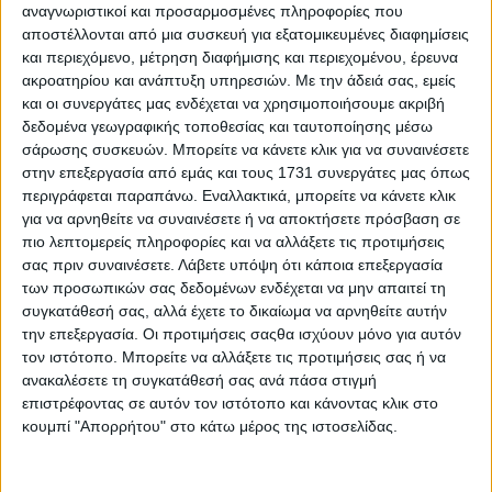
Επιλέξιμες είναι οι αιτήσεις που υποβάλλονται από
αναγνωριστικοί και προσαρμοσμένες πληροφορίες που
φυσικά πρόσωπα εγγεγραμμένα στο Μητρώο Αγροτών και
αποστέλλονται από μια συσκευή για εξατομικευμένες διαφημίσεις
Αγροτικών Εκμεταλλεύσεων καθώς και από νομικά
και περιεχόμενο, μέτρηση διαφήμισης και περιεχομένου, έρευνα
πρόσωπα και συλλογικά σχήματα του αγροτικού
ακροατηρίου και ανάπτυξη υπηρεσιών.
Με την άδειά σας, εμείς
συνεταιριστικού δικαίου.
και οι συνεργάτες μας ενδέχεται να χρησιμοποιήσουμε ακριβή
δεδομένα γεωγραφικής τοποθεσίας και ταυτοποίησης μέσω
Ο προϋπολογισμός της πρόσκλησης (δημόσια δαπάνη)
σάρωσης συσκευών. Μπορείτε να κάνετε κλικ για να συναινέσετε
ανέρχεται στα 150.000.000 ευρώ και συγχρηματοδοτείται
από το Ευρωπαϊκό Γεωργικό Ταμείο Αγροτικής Ανάπτυξης
στην επεξεργασία από εμάς και τους 1731 συνεργάτες μας όπως
και την Ελλάδα. Με την πρόσκληση εκδήλωσης
περιγράφεται παραπάνω. Εναλλακτικά, μπορείτε να κάνετε κλικ
ενδιαφέροντος ο προϋπολογισμός θα κατανεμηθεί στις
για να αρνηθείτε να συναινέσετε ή να αποκτήσετε πρόσβαση σε
περιφέρειες της χώρας. Ο αιτούμενος προϋπολογισμός
πιο λεπτομερείς πληροφορίες και να αλλάξετε τις προτιμήσεις
(δημόσια δαπάνη και ιδιωτική συμμετοχή) των αιτήσεων
σας πριν συναινέσετε.
Λάβετε υπόψη ότι κάποια επεξεργασία
στήριξης πρέπει να είναι κατ’ ελάχιστον 30.000 €, ενώ τα
των προσωπικών σας δεδομένων ενδέχεται να μην απαιτεί τη
ανώτατα όρια του συνολικού προϋπολογισμού ανά
συγκατάθεσή σας, αλλά έχετε το δικαίωμα να αρνηθείτε αυτήν
επενδυτικό σχέδιο και δικαιούχο θα εξειδικευτούν στην
την επεξεργασία. Οι προτιμήσεις σαςθα ισχύουν μόνο για αυτόν
οικεία πρόσκληση και δεν θα ξεπερνούν το 1.000.000 €.
τον ιστότοπο. Μπορείτε να αλλάξετε τις προτιμήσεις σας ή να
ανακαλέσετε τη συγκατάθεσή σας ανά πάσα στιγμή
Η ένταση στήριξης διαφοροποιείται ανάλογα με το είδος
της δαπάνης ως εξής:
επιστρέφοντας σε αυτόν τον ιστότοπο και κάνοντας κλικ στο
κουμπί "Απορρήτου" στο κάτω μέρος της ιστοσελίδας.
Ένταση στήριξης 60% στις επιλέξιμες δαπάνες των
ακόλουθων κατηγοριών: