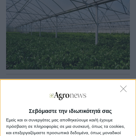
Agronews
12/11/2025, 12:14 μμ
8
0
Σεβόμαστε την ιδιωτικότητά σας
Η υποβολή των αιτήσεων στήριξης πραγματοποιείται
ηλεκτρονικά μέσω του ΟΠΣΚΕ στην ιστοσελίδα
Εμείς και οι συνεργάτες μας αποθηκεύουμε και/ή έχουμε
www.opske.gr
.
πρόσβαση σε πληροφορίες σε μια συσκευή, όπως τα cookies,
και επεξεργαζόμαστε προσωπικά δεδομένα, όπως μοναδικοί