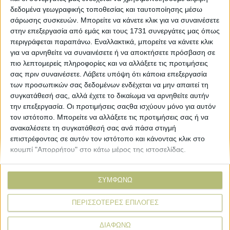
δεδομένα γεωγραφικής τοποθεσίας και ταυτοποίησης μέσω
σάρωσης συσκευών. Μπορείτε να κάνετε κλικ για να συναινέσετε
ΒΙΒΛΙΟΘΗΚΗ
στην επεξεργασία από εμάς και τους 1731 συνεργάτες μας όπως
περιγράφεται παραπάνω. Εναλλακτικά, μπορείτε να κάνετε κλικ
για να αρνηθείτε να συναινέσετε ή να αποκτήσετε πρόσβαση σε
e-
πιο λεπτομερείς πληροφορίες και να αλλάξετε τις προτιμήσεις
mail
σας πριν συναινέσετε.
Λάβετε υπόψη ότι κάποια επεξεργασία
των προσωπικών σας δεδομένων ενδέχεται να μην απαιτεί τη
συγκατάθεσή σας, αλλά έχετε το δικαίωμα να αρνηθείτε αυτήν
Explore
About
την επεξεργασία. Οι προτιμήσεις σαςθα ισχύουν μόνο για αυτόν
Εμπορεύματα
Εταιρική ταυτότητα
τον ιστότοπο. Μπορείτε να αλλάξετε τις προτιμήσεις σας ή να
Τεχνολογία
Ιστορική αναδρομή
ανακαλέσετε τη συγκατάθεσή σας ανά πάσα στιγμή
Προιόντα
Agrenda Ηλεκτρονικά
επιστρέφοντας σε αυτόν τον ιστότοπο και κάνοντας κλικ στο
Special Reports
Επικοινωνία
κουμπί "Απορρήτου" στο κάτω μέρος της ιστοσελίδας.
Links
More
ΣΥΜΦΩΝΩ
Δελτία Τύπου
Συνδρομές
ΠΕΡΙΣΣΟΤΕΡΕΣ ΕΠΙΛΟΓΕΣ
Εκδηλώσεις
Αγγελίες
Συνεντεύξεις
ΔΙΑΦΩΝΩ
Ψηφοφορίες