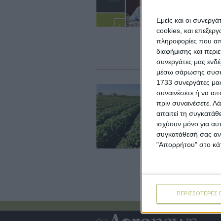
Ακ
θε
Εμείς και οι συνεργ
αύ
αν
cookies, και επεξε
Τρ
πληροφορίες που απο
επ
διαφήμισης και περι
κλ
συνεργάτες μας ενδέ
μέσω σάρωσης συσκευ
1733 συνεργάτες μας
Fa
συναινέσετε ή να απ
Α
πριν συναινέσετε.
Λά
γ
απαιτεί τη συγκατάθ
ισχύουν μόνο για αυ
Οι
συγκατάθεσή σας ανά
βα
εφ
"Απορρήτου" στο κάτ
υδ
ΠΕΡΙΣΣΟΤΕΡΕΣ 