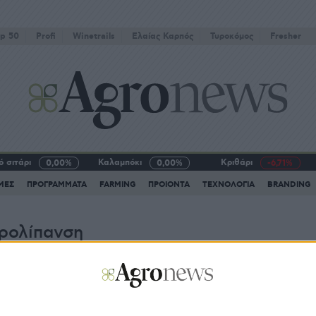
p 50
Profi
Winetrails
Eλαίας Καρπός
Τυροκόμος
Fresher
 σιτάρι
Καλαμπόκι
Κριθάρι
0,00%
0,00%
-6,71%
ΜΕΣ
ΠΡΟΓΡΑΜΜΑΤΑ
FARMING
ΠΡΟΙΟΝΤΑ
ΤΕΧΝΟΛΟΓΙΑ
BRANDING
ρολίπανση
δικά Αφιερώματα
12.07.24 - 11:48
ηδενικό κόστος ενέργειας και μεγαλύτερη
αραγωγή με θερμοκήπια νέας γενιάς