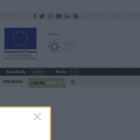
Αθήνα
35
o
Ελαιόλαδο
Μαλακό σιτάρι
Γάλα αγελαδινό
4,39%
-5,64%
Query
TRAVELING
LOG IN
SIGN UP