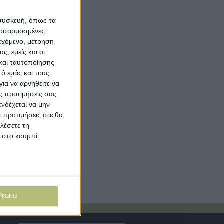
 συσκευή, όπως τα
προσαρμοσμένες
ιεχόμενο, μέτρηση
ς, εμείς και οι
και ταυτοποίησης
ό εμάς και τους
ια να αρνηθείτε να
ς προτιμήσεις σας
νδέχεται να μην
Οι προτιμήσεις σαςθα
λέσετε τη
κ στο κουμπί
ΜΦΩΝΩ