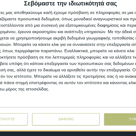
Σεβόμαστε την ιδιωτικότητά σας
όµα και µηδενισµό του κόστους ενέργειας στις
ρµοκηπιακές µονάδες, µε λύσεις που καθιστούν εφικτή την
άτες μας αποθηκεύουμε και/ή έχουμε πρόσβαση σε πληροφορίες σε μια
ξηση των αποδόσεων, περιορίζοντας µάλιστα σηµαντικά το
θρακικό αποτύπωµα, φέρνουν οι νέες τεχνολογίες, µε την
ργαζόμαστε προσωπικά δεδομένα, όπως μοναδικοί αναγνωριστικοί και 
άπεζα Πειραιώς να στέκεται αρωγός σε αυτού του είδους τις
στέλλονται από μια συσκευή για εξατομικευμένες διαφημίσεις και περ
ενδύσεις, διευκολύνοντας ποικιλοτρόπως την ανάπτυξη του
εχομένου, έρευνα ακροατηρίου και ανάπτυξη υπηρεσιών.
Με την άδειά σα
άδου.
χεται να χρησιμοποιήσουμε ακριβή δεδομένα γεωγραφικής τοποθεσίας 
ών. Μπορείτε να κάνετε κλικ για να συναινέσετε στην επεξεργασία απ
 όπως περιγράφεται παραπάνω. Εναλλακτικά, μπορείτε να κάνετε κλικ γ
rming
03.07.21 - 07:26
οκτήσετε πρόσβαση σε πιο λεπτομερείς πληροφορίες και να αλλάξετε τι
σβέστιο και κάλιο στο βαμβάκι για βέλτιστο
βετε υπόψη ότι κάποια επεξεργασία των προσωπικών σας δεδομένων ε
έμισμα καρυδιών
εσή σας, αλλά έχετε το δικαίωμα να αρνηθείτε αυτήν την επεξεργασία. 
τόν τον ιστότοπο. Μπορείτε να αλλάξετε τις προτιμήσεις σας ή να ανακα
 εξειδικευμένες ανάγκες ανά αναπτυξιακό στάδιο των
 πάσα στιγμή επιστρέφοντας σε αυτόν τον ιστότοπο και κάνοντας κλι
μβακόφυτων σε θρεπτικά ωθούν τους παραγωγούς σε
αρμογή της λίπανσης με δόσεις, μέσω του συστήματος της
ω μέρος της ιστοσελίδας.
ρολίπανσης.
ΕΠΙΛΟΓΕΣ
ΔΙΑΦΩΝΩ
ΣΥ