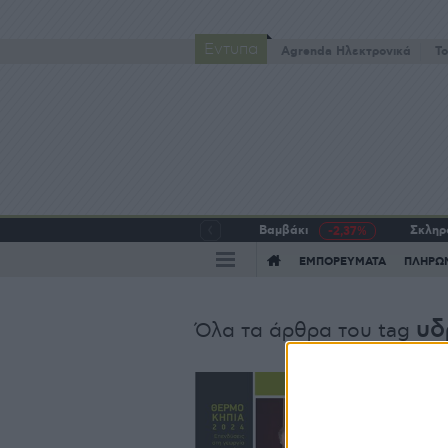
Έντυπα
Agrenda Ηλεκτρονικά
To
Βαμβάκι
Σκληρό
-2,37%
ΕΜΠΟΡΕΥΜΑΤΑ
ΠΛΗΡΩ
υδ
Όλα τα άρθρα του tag
Ει
Μ
π