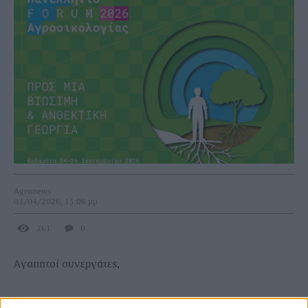
Agronews
03/04/2026, 15:06 μμ
261
0
Aγαπητοί συνεργάτες,
Στις 24-26 Σεπτεμβρίου θα πραγματοποιηθεί το