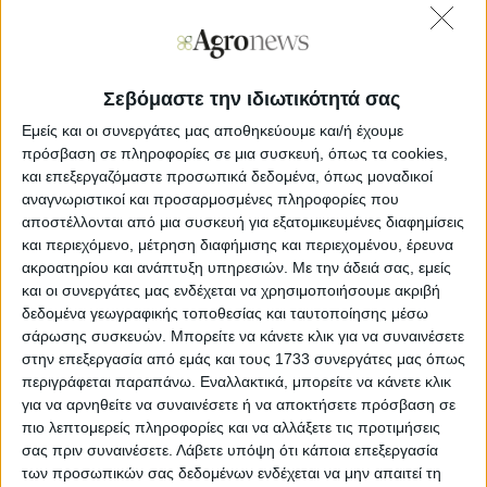
Πανελλήνιο Forum Αγροοικολογίας στην Καλαμάτα
(σχετικές πληροφορίες στα συνημμένα)
Σεβόμαστε την ιδιωτικότητά σας
Το πρόγραμμα περιλαμβάνει
Εμείς και οι συνεργάτες μας αποθηκεύουμε και/ή έχουμε
- Κεντρικές ομιλίες από διεθνείς ομιλητές (
FAO, IFOAM
πρόσβαση σε πληροφορίες σε μια συσκευή, όπως τα cookies,
EU, Agroecology Europe, EC Via Campesina,
και επεξεργαζόμαστε προσωπικά δεδομένα, όπως μοναδικοί
Πανεπιστήμιο Jaen
)
αναγνωριστικοί και προσαρμοσμένες πληροφορίες που
αποστέλλονται από μια συσκευή για εξατομικευμένες διαφημίσεις
- Συζητήσεις στρογγυλής τραπέζης, εργαστήρια &
επισκέψεις πεδίου
και περιεχόμενο, μέτρηση διαφήμισης και περιεχομένου, έρευνα
ακροατηρίου και ανάπτυξη υπηρεσιών.
Με την άδειά σας, εμείς
-
Επιστημονικές συνεδρίες
με τις παρακάτω θεματικές, σε
και οι συνεργάτες μας ενδέχεται να χρησιμοποιήσουμε ακριβή
σχέση με αγροοικολογικές/αειφόρες προσεγγίσεις:
δεδομένα γεωγραφικής τοποθεσίας και ταυτοποίησης μέσω
σάρωσης συσκευών. Μπορείτε να κάνετε κλικ για να συναινέσετε
στην επεξεργασία από εμάς και τους 1733 συνεργάτες μας όπως
Υγεία εδάφους
περιγράφεται παραπάνω. Εναλλακτικά, μπορείτε να κάνετε κλικ
για να αρνηθείτε να συναινέσετε ή να αποκτήσετε πρόσβαση σε
Βιώσιμη
Φυτοπροστασία
πιο λεπτομερείς πληροφορίες και να αλλάξετε τις προτιμήσεις
σας πριν συναινέσετε.
Λάβετε υπόψη ότι κάποια επεξεργασία
Δυναμική διατήρηση & αειφορική
των προσωπικών σας δεδομένων ενδέχεται να μην απαιτεί τη
διαχείριση
Φυτογενετικών Πόρων