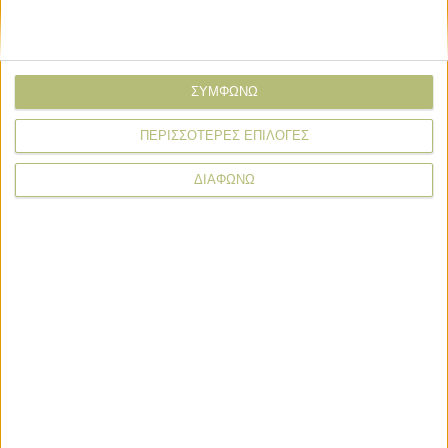
ΣΥΜΦΩΝΩ
ΠΕΡΙΣΣΟΤΕΡΕΣ ΕΠΙΛΟΓΕΣ
* υποχρεωτικά πεδία
ΔΙΑΦΩΝΩ
Εκδηλώσεις
Εκδηλώσεις
Sommet de L’Élevage 2026: Εκεί όπου
διαμορφώνεται το μέλλον της
κτηνοτροφίας
Εκδηλώσεις
SIAL PARIS 2026: SIAL Innovation,