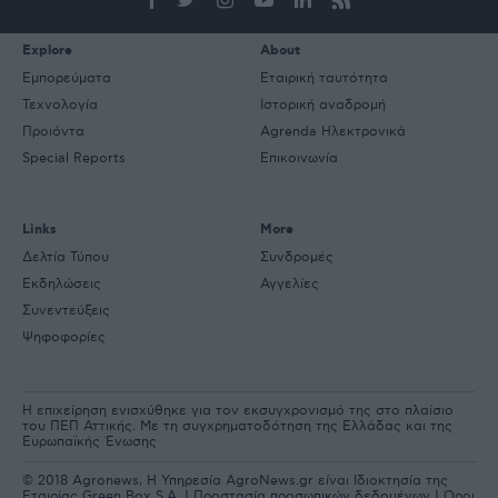
Explore
About
Εμπορεύματα
Εταιρική ταυτότητα
Τεχνολογία
Ιστορική αναδρομή
Προιόντα
Agrenda Ηλεκτρονικά
Special Reports
Επικοινωνία
Links
More
Δελτία Τύπου
Συνδρομές
Εκδηλώσεις
Αγγελίες
Συνεντεύξεις
Ψηφοφορίες
Η επιχείρηση ενισχύθηκε για τον εκσυγχρονισμό της στο πλαίσιο
του ΠΕΠ Αττικής. Με τη συγχρηματοδότηση της Ελλάδας και της
Ευρωπαϊκής Ένωσης
© 2018 Agronews, Η Υπηρεσία AgroNews.gr είναι Ιδιοκτησία της
Εταιρίας Green Box S.A. |
Προστασία προσωπικών δεδομένων
|
Όροι