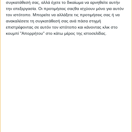
συγκατάθεσή σας, αλλά έχετε το δικαίωμα να αρνηθείτε αυτήν
την επεξεργασία. Οι προτιμήσεις σαςθα ισχύουν μόνο για αυτόν
Αγροοικολογική
μετάβαση
τον ιστότοπο. Μπορείτε να αλλάξετε τις προτιμήσεις σας ή να
ανακαλέσετε τη συγκατάθεσή σας ανά πάσα στιγμή
επιστρέφοντας σε αυτόν τον ιστότοπο και κάνοντας κλικ στο
Γεωργική
γνώση & Καινοτομία
κουμπί "Απορρήτου" στο κάτω μέρος της ιστοσελίδας.
Aγροτική
πολιτική, π
εριφερειακή
ανάπτυξη,
στρατηγική και διακυβέρνηση
Ζωική
Παραγωγή
Αγροδασοπονικά
συστήματα
Νέες τάσεις στην αγροοικολογική διαχείριση
καλλιεργειών και ζιζανίων
Αγροοικολογικές προσεγγίσεις στην
ελαιοκαλλιέργεια