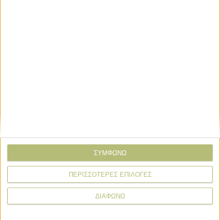
Τα 80-82 σεντς αποτελούν βαρόμετρο
για την αγορά βάμβακος
Βαμβάκι
Ανθεκτική αγορά, λόγω κερδοσκόπων,
παρά το πάγωμα της ζήτησης
ΣΥΜΦΩΝΩ
ΠΕΡΙΣΣΟΤΕΡΕΣ ΕΠΙΛΟΓΕΣ
News Wire
ΔΙΑΦΩΝΩ
Πληρωμές
Προγράμματα
Προϊόντα
Τεχνολογία