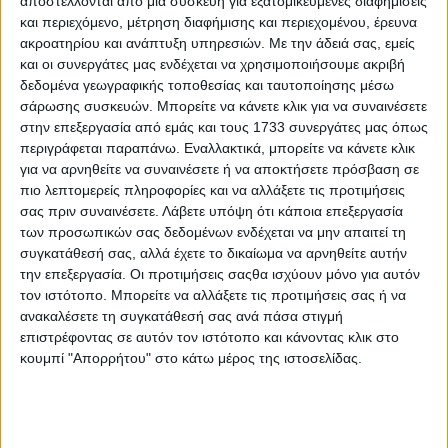
αποστέλλονται από μια συσκευή για εξατομικευμένες διαφημίσεις
Δεκεμβρίου ’25 (τιμές νέας σοδειάς) είναι ήδη σχεδόν 3
και περιεχόμενο, μέτρηση διαφήμισης και περιεχομένου, έρευνα
σεντς ανά λίμπρα υψηλότερα από τις αντίστοιχες του
Μαΐου ’25, δηλώνοντας μας πως μάλλον θα είναι
ακροατηρίου και ανάπτυξη υπηρεσιών.
Με την άδειά σας, εμείς
δυσκολότερη η διαθεσιμότητα ίνας στη νέα σεζόν.
και οι συνεργάτες μας ενδέχεται να χρησιμοποιήσουμε ακριβή
δεδομένα γεωγραφικής τοποθεσίας και ταυτοποίησης μέσω
Ελληνική αγορά
σάρωσης συσκευών. Μπορείτε να κάνετε κλικ για να συναινέσετε
στην επεξεργασία από εμάς και τους 1733 συνεργάτες μας όπως
Το χρηματιστήριο βρίσκεται σε φάση ανάκαμψης, γεγονός
περιγράφεται παραπάνω. Εναλλακτικά, μπορείτε να κάνετε κλικ
το οποίο και μείωσε ελαφρά τη ζήτηση από τα κλωστήρια,
για να αρνηθείτε να συναινέσετε ή να αποκτήσετε πρόσβαση σε
τα οποία πρωτύτερα είχαν καλύψει με νέες αγορές τις
πιο λεπτομερείς πληροφορίες και να αλλάξετε τις προτιμήσεις
άμεσες ανάγκες τους. Μπορεί τα φετινά μας αποθέματα να
σας πριν συναινέσετε.
Λάβετε υπόψη ότι κάποια επεξεργασία
μην είναι και τόσα πολλά, εντούτοις, δεδομένης της
σταδιακής ζήτησης και τις υποβαθμισμένες ποιότητες, οι
των προσωπικών σας δεδομένων ενδέχεται να μην απαιτεί τη
οποίες έχουν μείνει πίσω, ίσως να δυσκολευτούμε στην
συγκατάθεσή σας, αλλά έχετε το δικαίωμα να αρνηθείτε αυτήν
πώλησή τους. Αναφορικά με τη νέα σοδειά, το ενδιαφέρον
την επεξεργασία. Οι προτιμήσεις σαςθα ισχύουν μόνο για αυτόν
των αγοραστών κυμαίνεται μεταξύ 4-5 σεντς ανά λίμπρα
τον ιστότοπο. Μπορείτε να αλλάξετε τις προτιμήσεις σας ή να
σχετικά με το πριμ επί των χρηματιστηριακών τιμών.
ανακαλέσετε τη συγκατάθεσή σας ανά πάσα στιγμή
επιστρέφοντας σε αυτόν τον ιστότοπο και κάνοντας κλικ στο
Σχόλια
Προσθήκη σχολίου
κουμπί "Απορρήτου" στο κάτω μέρος της ιστοσελίδας.
(0)
ΤΟ ΔΙΚΟ ΣΑΣ ΣΧΟΛΙΟ