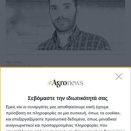
Agronews
17/03/2025, 10:05 πμ
4
0
Νέα Υόρκη
Σεβόμαστε την ιδιωτικότητά σας
Δεν είχαμε κάποια αξιοσημείωτη μεταβολή με
Εμείς και οι συνεργάτες μας αποθηκεύουμε και/ή έχουμε
μικροαλλαγές όπου η μια αναιρούσε την άλλη. Η ανοδική
πρόσβαση σε πληροφορίες σε μια συσκευή, όπως τα cookies,
αντίδραση στο βαμβάκι έρχεται κυρίως από τα σημεία
και επεξεργαζόμαστε προσωπικά δεδομένα, όπως μοναδικοί
στήριξης που πιάσαμε πρόσφατα και την πτώση του
αναγνωριστικοί και προσαρμοσμένες πληροφορίες που
δολαρίου. Εν τω μεταξύ, κοιτώντας μπροστά, οι τιμές