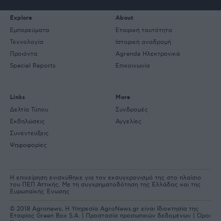
Explore
About
Εμπορεύματα
Εταιρική ταυτότητα
Τεχνολογία
Ιστορική αναδρομή
Προιόντα
Agrenda Ηλεκτρονικά
Special Reports
Επικοινωνία
Links
More
Δελτία Τύπου
Συνδρομές
Εκδηλώσεις
Αγγελίες
Συνεντεύξεις
Ψηφοφορίες
Η επιχείρηση ενισχύθηκε για τον εκσυγχρονισμό της στο πλαίσιο
του ΠΕΠ Αττικής. Με τη συγχρηματοδότηση της Ελλάδας και της
Ευρωπαϊκής Ένωσης
© 2018 Agronews, Η Υπηρεσία AgroNews.gr είναι Ιδιοκτησία της
Εταιρίας Green Box S.A. |
Προστασία προσωπικών δεδομένων
|
Όροι