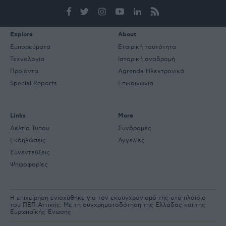
e-
mail
Explore
About
Εμπορεύματα
Εταιρική ταυτότητα
Τεχνολογία
Ιστορική αναδρομή
Προιόντα
Agrenda Ηλεκτρονικά
Special Reports
Επικοινωνία
Links
More
Δελτία Τύπου
Συνδρομές
Εκδηλώσεις
Αγγελίες
Συνεντεύξεις
Ψηφοφορίες
Η επιχείρηση ενισχύθηκε για τον εκσυγχρονισμό της στο πλαίσιο
του ΠΕΠ Αττικής. Με τη συγχρηματοδότηση της Ελλάδας και της
Ευρωπαϊκής Ένωσης