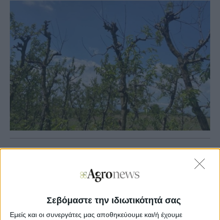
Agronews
20/05/2026, 17:30 μμ
314
0
Σεβόμαστε την ιδιωτικότητά σας
Στην ανακοίνωση αναφέρονται και οι τρόποι
αντιμετώπισης έναντι των προσβολών. Δημιουργείται,
Εμείς και οι συνεργάτες μας αποθηκεύουμε και/ή έχουμε