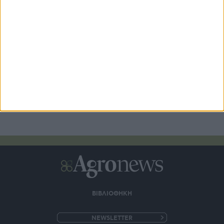
Οι υψηλές επιδόσεις της CrediaBank συνέχισαν και στο
Α΄εξάμηνο 2026
12 ώρες πριν
ΒΙΒΛΙΟΘΗΚΗ