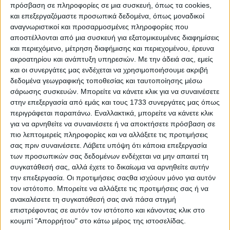
λέει η Ε.ΔΙ.Ο.ΡΟ μια σύγχυση που καλό είναι να
πρόσβαση σε πληροφορίες σε μια συσκευή, όπως τα cookies,
ξεκαθαρίσει:
και επεξεργαζόμαστε προσωπικά δεδομένα, όπως μοναδικοί
αναγνωριστικοί και προσαρμοσμένες πληροφορίες που
Οι παραμορφωμένοι καρποί και οι τυφλές βέργες
αποστέλλονται από μια συσκευή για εξατομικευμένες διαφημίσεις
οφείλονται στα ακάρεα της οικογένειας Eriophyidae
και περιεχόμενο, μέτρηση διαφήμισης και περιεχομένου, έρευνα
που εισέρχονται μέσα στους οφθαλμούς οι οποίοι θα
ακροατηρίου και ανάπτυξη υπηρεσιών.
Με την άδειά σας, εμείς
δώσουν την επόμενη χρονιά τους καρπούς και τους
και οι συνεργάτες μας ενδέχεται να χρησιμοποιήσουμε ακριβή
βλαστούς, μολύνοντάς τους και με το ιοειδές του
δεδομένα γεωγραφικής τοποθεσίας και ταυτοποίησης μέσω
Μωσαϊκού της ροδακινιάς (PLMVd).
σάρωσης συσκευών. Μπορείτε να κάνετε κλικ για να συναινέσετε
Η ζημιά συμβαίνει το προηγούμενο καλοκαίρι και
στην επεξεργασία από εμάς και τους 1733 συνεργάτες μας όπως
φθινόπωρο, και εκδηλώνεται δημιουργώντας την
περιγράφεται παραπάνω. Εναλλακτικά, μπορείτε να κάνετε κλικ
Άνοιξη τυφλές - όχι ξερές - βέργες, ενώ το Μάιο
για να αρνηθείτε να συναινέσετε ή να αποκτήσετε πρόσβαση σε
εκδηλώνεται η παραμόρφωση των καρπών, η οποία
πιο λεπτομερείς πληροφορίες και να αλλάξετε τις προτιμήσεις
κορυφώνεται στη Συγκομιδή.
σας πριν συναινέσετε.
Λάβετε υπόψη ότι κάποια επεξεργασία
των προσωπικών σας δεδομένων ενδέχεται να μην απαιτεί τη
Οι προσβολές μπορούν να αντιμετωπιστούν
συγκατάθεσή σας, αλλά έχετε το δικαίωμα να αρνηθείτε αυτήν
εφαρμόζοντας τα ακόλουθα:
την επεξεργασία. Οι προτιμήσεις σαςθα ισχύουν μόνο για αυτόν
τον ιστότοπο. Μπορείτε να αλλάξετε τις προτιμήσεις σας ή να
Έναν ή και δύο ψεκασμούς Αμπαμεκτίνης όσο τα
ανακαλέσετε τη συγκατάθεσή σας ανά πάσα στιγμή
φύλλα είναι ακόμη φρέσκα το Μάιο.
επιστρέφοντας σε αυτόν τον ιστότοπο και κάνοντας κλικ στο
κουμπί "Απορρήτου" στο κάτω μέρος της ιστοσελίδας.
Εξαπόλυση Ωφέλιμων Αρπακτικών 10-15 ημέρες μετά