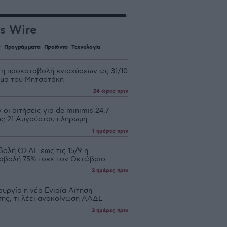
s Wire
ς
Προγράμματα
Προϊόντα
Τεχνολογία
 η προκαταβολή ενισχύσεων ως 31/10
υμα του Μητσοτάκη
24 ώρες πριν
 οι αιτήσεις για de minimis 24,7
 ως 21 Αυγούστου πληρωμή
1 ημέρες πριν
βολή ΟΣΔΕ έως τις 15/9 η
αβολή 75% τσεκ τον Οκτώβριο
2 ημέρες πριν
ουργία η νέα Ενιαία Αίτηση
σης, τι λέει ανακοίνωση ΑΑΔΕ
3 ημέρες πριν