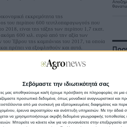
Αποζημι
θανατω
ικονομική εκκρεμότητα της
ρος του περίπου 600 τευτλοπαραγωγούς που
ο 2018, είναι της τάξης των περίπου 1,7 εκατ.
ακόμη 600 χιλ. ευρώ από την αξία των
 του Έβρου της καμπάνιας του 2017, τα οποία
και πρέπει να εξοφληθούν και αυτά.
Προ
γάλο, διότι με την τιμολόγηση της
Μη
αι των ασυγκόμιστων, φαίνεται πως έχουμε
νέ
ύτου μέχρι το τέλος του Ιανουαρίου θα πρέπει
, για χρήματα που δεν έχουμε πάρει»,
Σεβόμαστε την ιδιωτικότητά σας
Με
η ο κ. Σαμαράς. Πρόσθεσε μάλιστα, πως η
στ
που υπήρξε από κάποια επίσημα χείλη, ήταν
άτες μας αποθηκεύουμε και/ή έχουμε πρόσβαση σε πληροφορίες σε μια
Χριστουγέννων και Πρωτοχρονιάς, σε
ργαζόμαστε προσωπικά δεδομένα, όπως μοναδικοί αναγνωριστικοί και 
απληρωτή υπουργό Οικονομίας, αρμόδιο για
στέλλονται από μια συσκευή για εξατομικευμένες διαφημίσεις και περ
Κα
επ
τέργιο Πιτσιόρλα, ο οποίος «μας είπε πως
εχομένου, έρευνα ακροατηρίου και ανάπτυξη υπηρεσιών.
Με την άδειά σα
διο εξυγίανσης στο δικαστήριο, τότε θα είμαι
χεται να χρησιμοποιήσουμε ακριβή δεδομένα γεωγραφικής τοποθεσίας 
ών. Μπορείτε να κάνετε κλικ για να συναινέσετε στην επεξεργασία απ
ε θα πληρωθείτε».
Άν