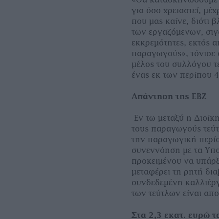
για όσο χρειαστεί, μέ
που μας καίνε, διότι 
των εργαζόμενων, σιγ
εκκρεμότητες, εκτός 
παραγωγούς», τόνισε
μέλος του συλλόγου 
ένας εκ των περίπου
Απάντηση της ΕΒΖ
Εν τω μεταξύ η Διοίκ
τους παραγωγούς τεύτ
την παραγωγική περίο
συνεννόηση με τα Υπο
προκειμένου να υπάρξ
μεταφέρει τη ρητή δια
συνδεδεμένη καλλιέργ
των τεύτλων είναι απ
Στα 2,3 εκατ. ευρώ 