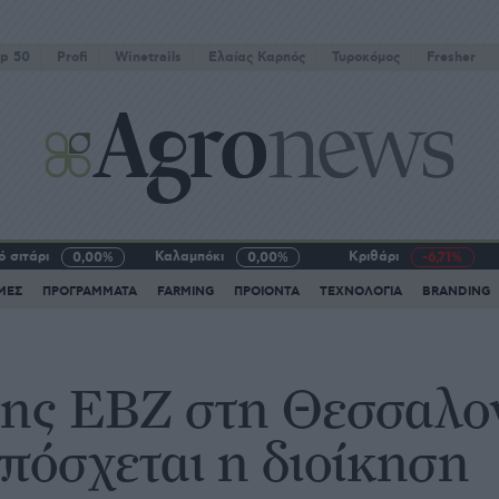
p 50
Profi
Winetrails
Eλαίας Καρπός
Τυροκόμος
Fresher
 σιτάρι
Καλαμπόκι
Κριθάρι
0,00%
0,00%
-6,71%
ΜΕΣ
ΠΡΟΓΡΑΜΜΑΤΑ
FARMING
ΠΡΟΙΟΝΤΑ
ΤΕΧΝΟΛΟΓΙΑ
BRANDING
ης ΕΒΖ στη Θεσσαλο
πόσχεται η διοίκηση