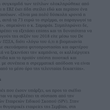
η συγκομιδή των τεύτλων ολοκληρώθηκε από
ι η ΕΒΖ έχει ήδη στείλει εδώ και περίπου ένα
καιούχων. «Είναι μια πολύ δύσκολη χρονιά η
, αυτά τα 73 ευρώ το στρέμμα, οι παραγωγοί τα
», σημειώνει ο κ. Σαμαράς. Συμπληρώνει δε,
ρέπει να εξετάσει επίσης και τη δυνατότητα να
γούς της σεζόν του 2018 είτε μέσω του De
ν ΠΣΕΑ, διότι «λόγω του ό,τι η βιομηχανία
χε σκευάσματα φυτοπροστασίας και αφετέρου
 να ξεκινήσει την καμπάνια, οι καλλιέργειες
ίδα και το προϊόν υπέστη ποιοτική και
 με συνέπεια η στρεμματική απόδοση να είναι
πό το μέσο όρο της τελευταίας δεκαετίας».
ς
ές που έχουν υπάρξει, ως προς το σχέδιο
εται να προβλέπει τη σύσταση από την
ών Εταιρειών Ειδικού Σκοπού (SPV). Στην
 θυγατρικές εταιρείες της Σερβίας, στη