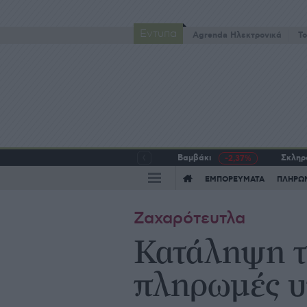
Έντυπα
Agrenda Ηλεκτρονικά
To
Βαμβάκι
Σκληρό
-2,37%
ΕΜΠΟΡΕΥΜΑΤΑ
ΠΛΗΡΩ
Ζαχαρότευτλα
Κατάληψη τ
πληρωμές υ