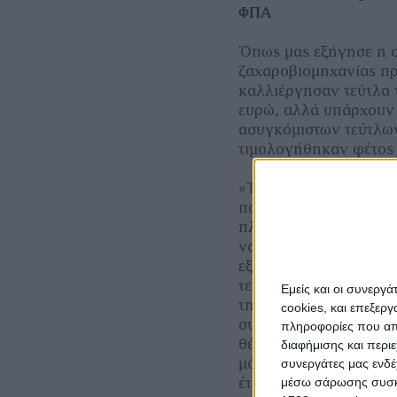
ΦΠΑ
Όπως μας εξήγησε η ο
ζαχαροβιομηχανίας π
καλλιέργησαν τεύτλα τ
ευρώ, αλλά υπάρχουν 
ασυγκόμιστων τεύτλων
τιμολογήθηκαν φέτος 
«Το πρόβλημα είναι με
παραγωγής, φετινής κ
πληρωθεί και ως εκ το
να πληρώσουμε το ΦΠΑ
εξήγησε με αγανάκτησ
τελευταία ενημέρωση 
Εμείς και οι συνεργ
την εβδομάδα μεταξύ 
cookies, και επεξε
συνάντηση με τον αν
πληροφορίες που απο
θέματα βιομηχανίας, Σ
διαφήμισης και περι
μόλις κατατεθεί το σχέ
συνεργάτες μας ενδέ
μέσω σάρωσης συσκευ
έτοιμος να σας πω πότ