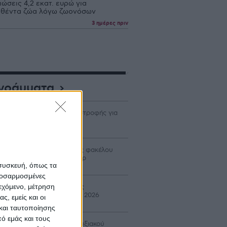
ώσεις 4,2 εκατ. ευρώ για
θέντα ζώα λόγω ζωονόσων
3 ημέρες πριν
γράμματα
χανισμό κεφαλαιακής επιστροφής για
ους προτείνει η DG AGRI
ρίδιο έως 40% σε δαπάνες φακέλου
ον Αναπτυξιακό για τρακτέρ
 συσκευή, όπως τα
προσαρμοσμένες
ιεχόμενο, μέτρηση
ταβολή 24,8 εκατ. β’ δόσης
ιστροφής ΕΦΚ πετρελαίου 2026
ς, εμείς και οι
και ταυτοποίησης
ό εμάς και τους
οιξε ο νέος κύκλος Αναπτυξιακού