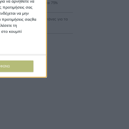
ια να αρνηθείτε να
ροτών με επιδότηση έως και 75%
ς προτιμήσεις σας
νδέχεται να μην
αδρομικά επιλέξιμες οι δαπάνες για τα
Οι προτιμήσεις σαςθα
α Σχέδια Βελτίωσης
λέσετε τη
κ στο κουμπί
ΜΦΩΝΩ