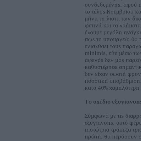
συνδεδεμένης, αφού 
το τέλος Νοεμβρίου κα
μήνα τη λίστα των δι
φετινή και τα χρήματα
έχουμε μεγάλη ανάγκη
πως το υπουργείο θα π
ενισχύσει τους παραγω
minimis, είτε μέσω τω
αφενός δεν μας παρεί
καθυστέρησε σημαντικά
δεν είχαν σωστή φροντ
ποσοτική υποβάθμιση,
κατά 40% χαμηλότερη α
Το σχέδιο εξυγίανση
Σύμφωνα με τις διαρρο
εξυγίανσης, αυτό φέρ
πιστώτρια τράπεζα τρι
πρώτη, θα περάσουν οι