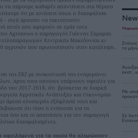
χρι να πάρουμε καθαρές απαντήσεις στα θέματα
βλέπουμε ότι με κινήσεις όπως η διασφάλιση
New
ά – σιγά άρχισαν να τακτοποιούν
από αυτές που αφορούν σε εμάς τους
Πληρωμέ
 στο Agronews ο παραγωγός Γιάννης Σαμαράς
τευτλοπαραγωγών Κεντρικής Μακεδονίας κι
Στόχος
 40 αγροτών που πρωτοστατούν στην κατάληψη.
το μήν
Άνοιξαν
εκατ.,
ηση της ΕΒΖ με ανακοίνωσή της ενημερώνει
λων, προς τους οποίους υπάρχουν οφειλές για
δο του 2017-2018, ότι βρίσκεται σε διαρκή
Με υπο
υργεία Αγροτικής Ανάπτυξης και Οικονομίας
προκατ
ει άμεσα ολοσχερής εξόφλησή τους και
βεβαίωση ότι τόσο η ενίσχυση για τη
εια όσο και οι απαιτήσεις για την παραγωγή
Σε λειτ
Ενίσχυ
ολύτως διασφαλισμένες.
τα οφειλόμενα για τα οποία θα πληρώσουν