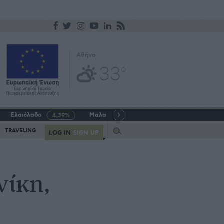
Αθήνα
33
o
Ελαιόλαδο
Μαλακό σιτάρι
Γάλα αγελαδινό
4,39%
-5,64%
Query
TRAVELING
LOG IN
SIGN UP
νίκη,