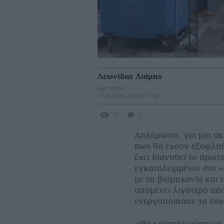
Λεωνίδας Λιάμης
Agronews
15/01/2019, 09:27 πμ
9
0
Απλήρωτοι, για μια α
πως θα έχουν εξοφληθ
έχει διανυθεί το πρώτ
εγκαταλειμμένοι στο «σ
με τη βιομηχανία και 
απομένει λιγότερο απ
ενεργοποίησαν το έσχα
«Θα κατασκηνώσουμε 