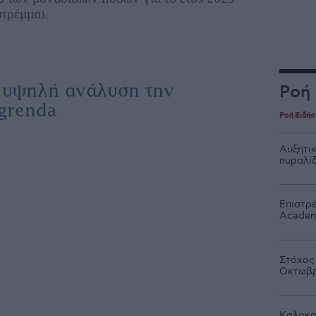
στρέμμα).
ε υψηλή ανάλυση την
Ροή
grenda
Ροή Ειδή
Αυξητι
πυραλί
Επιστρ
Acade
Στόχος
Οκτωβρ
Καλοκα