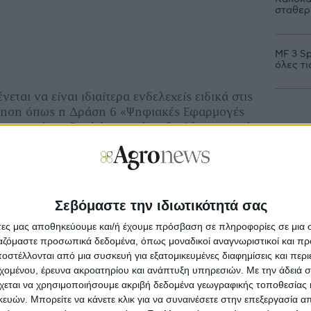
σταθερ
MF 3 Sp
όλες τι
νεται να είναι ιδιαίτερα ενδελεχείς ειδικά στις
ήτηση όπως η Δράση 6 «Ψηφιακές Εφαρμογές
ν» που έχει εξαπλάσια από το διαθέσιμο ποσό
ηλαδή ζήτηση) και η Δράση 4
 η ζήτηση είναι 1,5 φορές πάνω από τον
σμό. Σημειώνεται εδώ πως ο διαθέσιμος
οριστεί στα 425 εκατ. ευρώ συν κονδύλια
. ευρώ. Δηλαδή συνολικά 545 εκατ. ευρώ.
Σεβόμαστε την ιδιωτικότητά σας
άτες μας αποθηκεύουμε και/ή έχουμε πρόσβαση σε πληροφορίες σε μια
ές αναφέρουν σε σχετικό έγγραφο για τον
ργαζόμαστε προσωπικά δεδομένα, όπως μοναδικοί αναγνωριστικοί και 
στρέμμα: «Οι αποφάσεις αυτές εκδίδονται σε
στέλλονται από μια συσκευή για εξατομικευμένες διαφημίσεις και περ
ό την πραγματοποίηση των πληρωμών,
εχομένου, έρευνα ακροατηρίου και ανάπτυξη υπηρεσιών.
Με την άδειά σα
ενα στο άρθρο 32Α της υπ’ αρ.
χεται να χρησιμοποιήσουμε ακριβή δεδομένα γεωγραφικής τοποθεσίας 
3 ΥΑ, δεδομένου ότι το ΣΣ ΚΑΠ προβλέπει ένα
ών. Μπορείτε να κάνετε κλικ για να συναινέσετε στην επεξεργασία απ
ς (ευρώ/εκτάριο) για κάθε οικολογικό