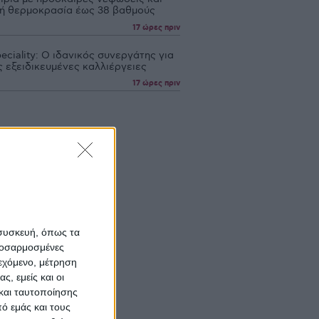
ή θερμοκρασία έως 38 βαθμούς
17 ώρες πριν
eciality: Ο ιδανικός συνεργάτης για
ς εξειδικευµένες καλλιέργειες
17 ώρες πριν
 συσκευή, όπως τα
προσαρμοσμένες
ιεχόμενο, μέτρηση
ς, εμείς και οι
και ταυτοποίησης
ό εμάς και τους