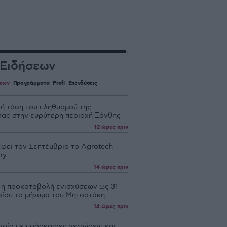
 Ειδήσεων
σεων
Προγράμματα
Profi
Επενδύσεις
κή τάση του πληθυσμού της
δας στην ευρύτερη περιοχή Ξάνθης
12 ώρες πριν
έφει τον Σεπτέμβριο το Agrotech
my
14 ώρες πριν
 η προκαταβολή ενισχύσεων ως 31
ίου το μήνυμα του Μητσοτάκη
14 ώρες πριν
ιρία με πρόσκαιρες νεφώσεις και