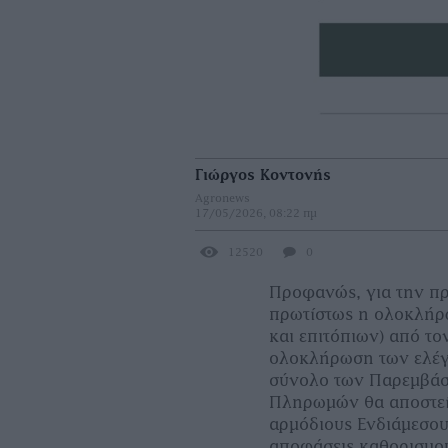
Γιώργος Κοντονής
Agronews
17/05/2026, 08:22 πμ
12520
0
Προφανώς, για την π
πρωτίστως η ολοκλήρ
και επιτόπιων) από τ
ολοκλήρωση των ελέγχω
σύνολο των Παρεμβάσ
Πληρωμών θα αποστείλ
αρμόδιους Ενδιάμεσου
αποφάσεις καθορισμού