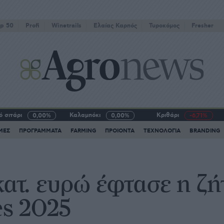
p 50
Profi
Winetrails
Eλαίας Καρπός
Τυροκόμος
Fresher
 σιτάρι
Καλαμπόκι
Κριθάρι
0,00%
0,00%
-6,71%
ΜΕΣ
ΠΡΟΓΡΑΜΜΑΤΑ
FARMING
ΠΡΟΙΟΝΤΑ
ΤΕΧΝΟΛΟΓΙΑ
BRANDING
κατ. ευρώ έφτασε η ζή
es 2025