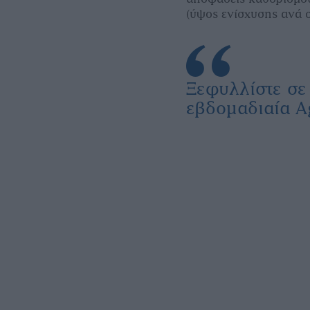
(ύψος ενίσχυσης ανά 
Ξεφυλλίστε σ
εβδομαδιαία A