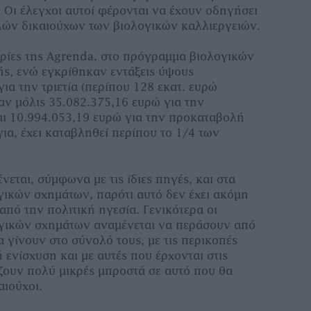
Οι έλεγχοι αυτοί φέρονται να έχουν οδηγήσει
λών δικαιούχων των βιολογικών καλλιεργειών.
ίες της Agrenda, στο πρόγραµµα βιολογικών
ς, ενώ εγκρίθηκαν εντάξεις ύψους
ια την τριετία (περίπου 128 εκατ. ευρώ
αν µόλις 35.082.375,16 ευρώ για την
ι 10.994.053,19 ευρώ για την προκαταβολή
ια, έχει καταβληθεί περίπου το 1/4 των
εται, σύµφωνα µε τις ίδιες πηγές, και στα
γικών σχηµάτων, παρότι αυτό δεν έχει ακόµη
από την πολιτική ηγεσία. Γενικότερα οι
γικών σχηµάτων αναµένεται να περάσουν από
 γίνουν στο σύνολό τους, µε τις περικοπές
 ενίσχυση και µε αυτές που έρχονται στις
ζουν πολύ µικρές µπροστά σε αυτό που θα
αιούχοι.