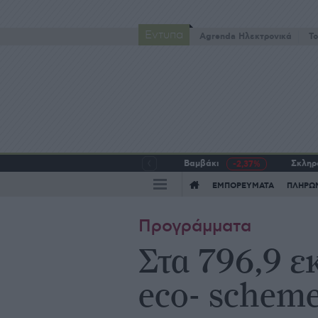
Έντυπα
Agrenda Ηλεκτρονικά
To
Βαμβάκι
Σκληρό
-2,37%
ΕΜΠΟΡΕΥΜΑΤΑ
ΠΛΗΡΩ
Προγράμματα
Στα 796,9 ε
eco- schem