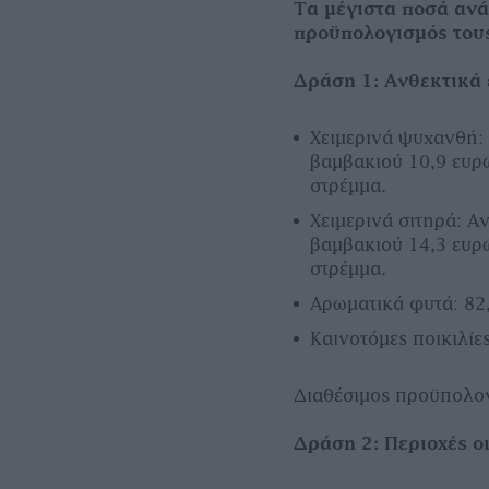
Τα μέγιστα ποσά ανά
προϋπολογισμός του
∆ράση 1: Ανθεκτικά ε
Χειµερινά ψυχανθή:
βαµβακιού 10,9 ευρ
στρέµµα.
Χειµερινά σιτηρά: Α
βαµβακιού 14,3 ευρώ
στρέµµα.
Aρωµατικά φυτά: 82
Καινοτόµες ποικιλίε
∆ιαθέσιµος προϋπολογ
∆ράση 2: Περιοχές ο