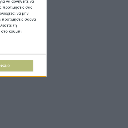
ια να αρνηθείτε να
ς προτιμήσεις σας
νδέχεται να μην
Οι προτιμήσεις σαςθα
λέσετε τη
κ στο κουμπί
ΜΦΩΝΩ