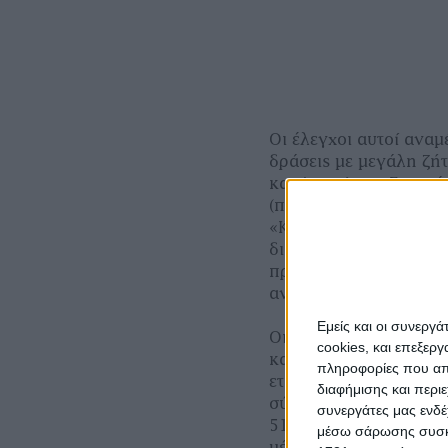
Οι έλεγχοι αυτοί αναμέ
δράσεις με μεγάλη ζ
και Διαχείριση Εισροώ
(περίπου 300 εκατ. δ
«Κομποστοποίηση» που
διαθέσιμο προϋπολογι
προϋπολογισμός έχει 
αναδιανομής 120 εκατ
Εμείς και οι συνεργ
Οι διαχειριστικές αρχ
cookies, και επεξε
καθορισμό ποσών ανά 
πληροφορίες που απο
ετήσια βάση πριν απ
διαφήμισης και περι
σύμφωνα με τα οριζόμ
συνεργάτες μας ενδέ
519/135068/05.05.202
μέσω σάρωσης συσκευ
μέγιστο ποσό ενίσχυση