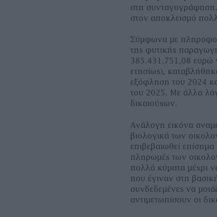
στη συνταγογράφηση. 
στον αποκλεισµό πολ
Σύµφωνα µε πληροφορ
της φυτικής παραγωγή
385.431.751,08 ευρώ γ
ετησίως), καταβλήθηκ
εξόφληση του 2024 κα
του 2025. Με άλλα λόγ
δικαιούχων.
Ανάλογη εικόνα αναµέν
βιολογικά των οικολο
επιβεβαιωθεί επίσηµα 
πληρωµές των οικολο
πολλά κύµατα µέχρι να
που έγιναν στη βασική
συνδεδεµένες να µοιά
αντιµετωπίσουν οι δικ