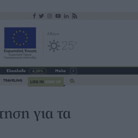
Αθήνα
25
o
Ελαιόλαδο
Μαλακό σιτάρι
Γάλα αγελαδινό
4,39%
-5,64%
Query
TRAVELING
LOG IN
SIGN UP
τηση για τα