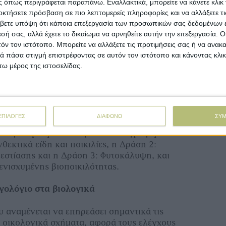
 όπως περιγράφεται παραπάνω. Εναλλακτικά, μπορείτε να κάνετε κλικ γ
ο οποίο διαμορφώνεται ετησίως με βάση τους
οκτήσετε πρόσβαση σε πιο λεπτομερείς πληροφορίες και να αλλάξετε τι
ου Πυλώνα Ι, καθώς και τους αδιάθετους
βετε υπόψη ότι κάποια επεξεργασία των προσωπικών σας δεδομένων ε
άσεων του ίδιου Πυλώνα (βασική ενίσχυση,
εσή σας, αλλά έχετε το δικαίωμα να αρνηθείτε αυτήν την επεξεργασία. 
ις και οικολογικά προγράμματα). Οι αδιάθετοι
τόν τον ιστότοπο. Μπορείτε να αλλάξετε τις προτιμήσεις σας ή να ανακα
αι μεταξύ των παρεμβάσεων που εμφανίζουν
 πάσα στιγμή επιστρέφοντας σε αυτόν τον ιστότοπο και κάνοντας κλι
ω μέρος της ιστοσελίδας.
ό τους διαθέσιμους πόρους»
νονται το Μάιο
ς που αναμένεται να πληρωθούν εντός του
ΕΠΙΛΟΓΕΣ
ΔΙΑΦΩΝΩ
ΣΥ
αι να είναι εκείνες που δεν εμφανίζουν πολύ
 έλεγχοι μπορούν να γίνουν πιο γρήγορα.
εκτικά είδη και ποικιλίες, η ∆ράση 2:
 εστίασης και η ∆ράση 3: Φυτοκάλυψη, και
ενισχυµένης βιοποικιλότητας.
αγολόγιο στα βιολογικά
 αναµένεται να επηρεάσει σηµαντικά τις
 οικολογικά σχήµατα, αφορά τους ελέγχους