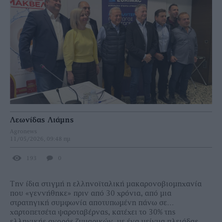
Λεωνίδας Λιάμης
Agronews
11/05/2026, 09:48 πμ
193
0
Την ίδια στιγμή η ελληνοϊταλική μακαρονοβιομηχανία
που «γεννήθηκε» πριν από 30 χρόνια, από μια
στρατηγική συμφωνία αποτυπωμένη πάνω σε…
χαρτοπετσέτα ψαροταβέρνας, κατέχει το 30% της
ελληνικής αγοράς ζυμαρικών, με ένα μείγμα πλειάδας