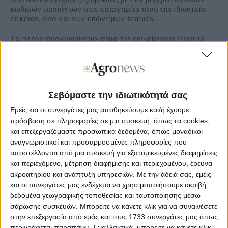
κωδικών προϊόντων στις κατηγορίες τόσο της ιδιωτικής
ετικέτας, όσο και των επώνυμων brand’s.
Το πλέον αναγνωρίσιμο σήμα της επιχείρησης είναι το
«ΜΑΚΒΕΛ», το οποίο καταγράφει ιδιαίτερα υψηλούς
ρυθμούς ανάπτυξης σε σύγκριση με τη συνολική αγορά.
Ενδεικτικό της δυναμική του στην κατηγορία είναι το
γεγονός ότι την περίοδο 2022-2025 η εγχώρια αγορά
ζυμαρικών αυξήθηκε κατά 5,3% σε όγκο, ενώ το
Σεβόμαστε την ιδιωτικότητά σας
«ΜΑΚΒΕΛ» κατέγραψε ανάπτυξη της τάξης του 77,2%,
συνεχίζοντας την ανοδική του πορεία και το 2026.
Εμείς και οι συνεργάτες μας αποθηκεύουμε και/ή έχουμε
πρόσβαση σε πληροφορίες σε μια συσκευή, όπως τα cookies,
Τα στοιχεία για το διαρκώς αυξανόμενο παραγωγικό
και επεξεργαζόμαστε προσωπικά δεδομένα, όπως μοναδικοί
«αποτύπωμα» της «ΜΑΚΒΕΛ – EURIMAC», που εκτείνεται
αναγνωριστικοί και προσαρμοσμένες πληροφορίες που
σε όλο το φάσμα της αλυσίδας αξίας, από το χωράφι, μέχρι
αποστέλλονται από μια συσκευή για εξατομικευμένες διαφημίσεις
και το ράφι του λιανεμπορίου εντός, αλλά και εκτός
και περιεχόμενο, μέτρηση διαφήμισης και περιεχομένου, έρευνα
ελληνικών συνόρων, παρέθεσε ο διευθύνων σύμβουλος
ακροατηρίου και ανάπτυξη υπηρεσιών.
Με την άδειά σας, εμείς
της επιχείρησης, Οδυσσέας Παπαδόπουλος, με αφορμή την
επίσκεψη στις εγκαταστάσεις της στη ΒΙΠΕ Σταυροχωρίου
και οι συνεργάτες μας ενδέχεται να χρησιμοποιήσουμε ακριβή
του Κιλκίς, πολυμελούς δημοσιογραφικής αποστολής.
δεδομένα γεωγραφικής τοποθεσίας και ταυτοποίησης μέσω
σάρωσης συσκευών. Μπορείτε να κάνετε κλικ για να συναινέσετε
Σύμφωνα με τον έμπειρο manager του «μεγαλύτερου
στην επεξεργασία από εμάς και τους 1733 συνεργάτες μας όπως
παραγωγού και εξαγωγέα ζυμαρικών της χώρας», η
περιγράφεται παραπάνω. Εναλλακτικά, μπορείτε να κάνετε κλικ