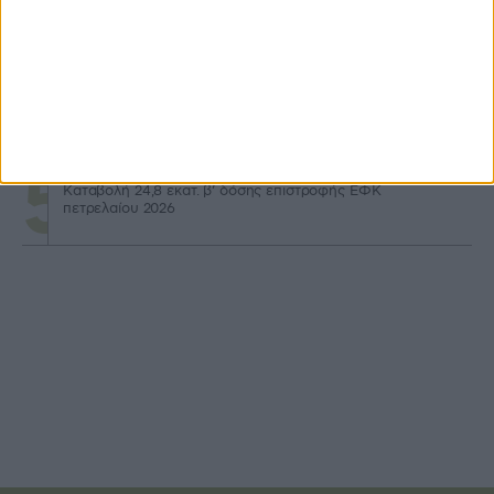
Μηχανισμό κεφαλαιακής επιστροφής για νέους προτείνει
η DG AGRI
Μερίδιο έως 40% σε δαπάνες φακέλου στον Αναπτυξιακό
για τρακτέρ
Καταβολή 24,8 εκατ. β’ δόσης επιστροφής ΕΦΚ
πετρελαίου 2026