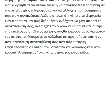
ΜΑΚΒΕΛ – EURIMAC έχει στηρίξει τη μέχρι τώρα πορεία της
για να αρνηθείτε να συναινέσετε ή να αποκτήσετε πρόσβαση σε
στο τρίπτυχο εξωστρέφεια, βιωσιμότητα και καινοτομία,
πιο λεπτομερείς πληροφορίες και να αλλάξετε τις προτιμήσεις
επενδύοντας διαχρονικά μεγάλα κεφάλαια σε υποδομές
σας πριν συναινέσετε.
Λάβετε υπόψη ότι κάποια επεξεργασία
και σε εξοπλισμό, που την έχουν καταστήσει διεθνώς
των προσωπικών σας δεδομένων ενδέχεται να μην απαιτεί τη
ανταγωνιστική.
συγκατάθεσή σας, αλλά έχετε το δικαίωμα να αρνηθείτε αυτήν
«Το 2025 ήταν για την εταιρεία μία χρονιά στρατηγικής
την επεξεργασία. Οι προτιμήσεις σαςθα ισχύουν μόνο για αυτόν
προετοιμασίας για τα επόμενα στάδια ανάπτυξής της. Η
τον ιστότοπο. Μπορείτε να αλλάξετε τις προτιμήσεις σας ή να
διοίκηση επέλεξε να δώσει έμφαση στη μακροπρόθεσμη
ανακαλέσετε τη συγκατάθεσή σας ανά πάσα στιγμή
ενίσχυση της παραγωγικής, αλλά και της επιχειρησιακής
επιστρέφοντας σε αυτόν τον ιστότοπο και κάνοντας κλικ στο
βάσης της επιχείρησης, αποφεύγοντας την άμεση
κουμπί "Απορρήτου" στο κάτω μέρος της ιστοσελίδας.
ανάπτυξη συνεργασιών πριν την ολοκλήρωση
σημαντικού μέρους του επενδυτικού σχεδιασμού»,
εξήγησε ο κ. Παπαδόπουλος και πρόσθεσε πως «το
επενδυτικό πλάνο της EURIMAC, το οποίο ξεκίνησε το
2020, αναμένεται έως το τέλος του 2026 να φτάσει
συνολικά τα 26 εκατ. ευρώ, ενισχύοντας καθοριστικά τις
υποδομές, την τεχνολογία και τη συνολική
ανταγωνιστικότητα της εταιρείας».
Παρά το απαιτητικό διεθνές περιβάλλον, η EURIMAC
διατήρησε μηδενικό δανεισμό, ενώ το 2025 αποτέλεσε τη
δεύτερη καλύτερη χρονιά στην ιστορία της εταιρείας σε
επίπεδο όγκου πωλήσεων και λειτουργικών