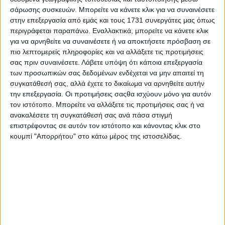
Με την ΚΥΑ ∆ΕΑΦ 1167412 ΕΞ 2017 η οποία τροποποίησε
σάρωσης συσκευών. Μπορείτε να κάνετε κλικ για να συναινέσετε
την Κ.Υ.Α. 45231/2017 «Ρύθµιση Υποχρέωσης Αποδοχής
στην επεξεργασία από εμάς και τους 1731 συνεργάτες μας όπως
Πληρωµών µε Κάρτα, ορίζεται η διαδικασία που πρέπει να
περιγράφεται παραπάνω. Εναλλακτικά, μπορείτε να κάνετε κλικ
ακολουθήσουν όλοι οι επαγγελµατίες που είναι υπόχρεοι
για να αρνηθείτε να συναινέσετε ή να αποκτήσετε πρόσβαση σε
σε pos µε βάση τους ΚΑ∆, προκειµένου να δηλώσουν τους
πιο λεπτομερείς πληροφορίες και να αλλάξετε τις προτιμήσεις
επαγγελµατικούς λογαριασµούς τους στο διαδικτυακό
σας πριν συναινέσετε.
Λάβετε υπόψη ότι κάποια επεξεργασία
τόπο της ΑΑ∆Ε.
των προσωπικών σας δεδομένων ενδέχεται να μην απαιτεί τη
συγκατάθεσή σας, αλλά έχετε το δικαίωμα να αρνηθείτε αυτήν
την επεξεργασία. Οι προτιμήσεις σαςθα ισχύουν μόνο για αυτόν
Στον Επαγγελµατικό Λογαριασµό οι υπόχρεοι
τον ιστότοπο. Μπορείτε να αλλάξετε τις προτιμήσεις σας ή να
αποδέχονται συναλλαγές που πραγµατοποιούνται µε
ανακαλέσετε τη συγκατάθεσή σας ανά πάσα στιγμή
ηλεκτρονικά µέσα πληρωµής όπως, ενδεικτικά, µέσα
επιστρέφοντας σε αυτόν τον ιστότοπο και κάνοντας κλικ στο
πληρωµής µε κάρτα, εντολές άµεσης χρέωσης, µεταφορές
κουμπί "Απορρήτου" στο κάτω μέρος της ιστοσελίδας.
πίστωσης, πάγιες εντολές, καθώς και συναλλαγές µε
µετρητά. Οι συναλλαγές που διενεργούνται µέσω του
Επαγγελµατικού Λογαριασµού αφορούν αποκλειστικά
την εµπορική, επιχειρηµατική ή επαγγελµατική
δραστηριότητα του υπόχρεου. Συναλλαγές που αφορούν
την εµπορική, επιχειρηµατική ή επαγγελµατική
δραστηριότητα του υπόχρεου, µέσω των Παρόχων
Υπηρεσιών Πληρωµών του ν. 3862/2010 ανεξαρτήτως του
µέσου συναλλαγής, διενεργούνται µέσω Επαγγελµατικού