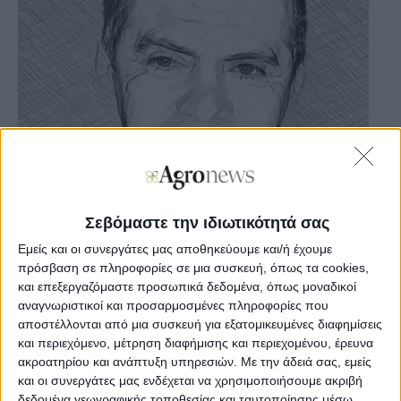
Σεβόμαστε την ιδιωτικότητά σας
Εμείς και οι συνεργάτες μας αποθηκεύουμε και/ή έχουμε
πρόσβαση σε πληροφορίες σε μια συσκευή, όπως τα cookies,
και επεξεργαζόμαστε προσωπικά δεδομένα, όπως μοναδικοί
αναγνωριστικοί και προσαρμοσμένες πληροφορίες που
αποστέλλονται από μια συσκευή για εξατομικευμένες διαφημίσεις
Γιώργος Παπαδημητρίου
Φοροτεχνικός - Πρόεδρος Σ.Ε.Ε.Λ.Φ.Ο. (Σύλλογος
και περιεχόμενο, μέτρηση διαφήμισης και περιεχομένου, έρευνα
Ελευθέρων Επαγγελματιών Λογιστών Φοροτεχνικών
ακροατηρίου και ανάπτυξη υπηρεσιών.
Με την άδειά σας, εμείς
Οικονομολόγων) Νομού Καρδίτσας
και οι συνεργάτες μας ενδέχεται να χρησιμοποιήσουμε ακριβή
δεδομένα γεωγραφικής τοποθεσίας και ταυτοποίησης μέσω