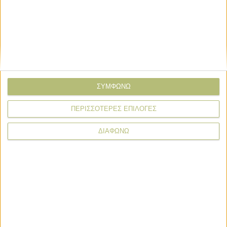
Σχόλια
Προσθήκη σχολίου
(0)
ΤΟ ΔΙΚΟ ΣΑΣ ΣΧΟΛΙΟ
ΣΥΜΦΩΝΩ
Όνομα*
ΠΕΡΙΣΣΟΤΕΡΕΣ ΕΠΙΛΟΓΕΣ
ΔΙΑΦΩΝΩ
Email*
Σχόλιο*