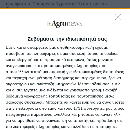
πρόσφατα το Υπουργείο Αγροτικής Ανάπτυξης και
Τροφίμων.
Όπως εξήγησε, το πρόγραμμα περιλαμβάνει δράσεις για
τον εκσυγχρονισμό των αλιευτικών δραστηριοτήτων, την
ενεργειακή αναβάθμιση των σκαφών, τη βελτίωση των
συνθηκών εργασίας και ασφάλειας των αλιέων, αλλά και
Σεβόμαστε την ιδιωτικότητά σας
την ενίσχυση της παράκτιας αλιείας και της
Εμείς και οι συνεργάτες μας αποθηκεύουμε και/ή έχουμε
ανταγωνιστικότητας του κλάδου.
πρόσβαση σε πληροφορίες σε μια συσκευή, όπως τα cookies,
Αναλυτικά σε σχετική ανακοίνωση αναφέρονται τα εξής:
και επεξεργαζόμαστε προσωπικά δεδομένα, όπως μοναδικοί
αναγνωριστικοί και προσαρμοσμένες πληροφορίες που
Αθ. Καββαδάς στη Βουλή: «Στο επίκεντρο η επόμενη
αποστέλλονται από μια συσκευή για εξατομικευμένες διαφημίσεις
μέρα της ελληνικής αλιείας» – Νέο πρόγραμμα 16
και περιεχόμενο, μέτρηση διαφήμισης και περιεχομένου, έρευνα
εκατ. ευρώ
ακροατηρίου και ανάπτυξη υπηρεσιών.
Με την άδειά σας, εμείς
και οι συνεργάτες μας ενδέχεται να χρησιμοποιήσουμε ακριβή
Στη συνολική στρατηγική στήριξης της ελληνικής αλιείας
δεδομένα γεωγραφικής τοποθεσίας και ταυτοποίησης μέσω
και στις παρεμβάσεις που προωθεί το Υπουργείο
σάρωσης συσκευών. Μπορείτε να κάνετε κλικ για να συναινέσετε
Αγροτικής Ανάπτυξης και Τροφίμων για τη βιωσιμότητα
στην επεξεργασία από εμάς και τους 1731 συνεργάτες μας όπως
του κλάδου αναφέρθηκε ο Υφυπουργός Αγροτικής
περιγράφεται παραπάνω. Εναλλακτικά, μπορείτε να κάνετε κλικ
Ανάπτυξης και Τροφίμων Αθανάσιος Καββαδάς,
απαντώντας στη Βουλή σε επίκαιρη ερώτηση της
για να αρνηθείτε να συναινέσετε ή να αποκτήσετε πρόσβαση σε
βουλευτού του ΚΚΕ Διαμάντως Μανωλάκου.
πιο λεπτομερείς πληροφορίες και να αλλάξετε τις προτιμήσεις