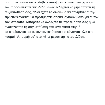
σας πριν συναινέσετε.
Λάβετε υπόψη ότι κάποια επεξεργασία
Ο κ. Καββαδάς, ο οποίος έκανε ιδιαίτερη αναφορά στην
των προσωπικών σας δεδομένων ενδέχεται να μην απαιτεί τη
προσωπική του σχέση με τον κόσμο της αλιείας λόγω της
συγκατάθεσή σας, αλλά έχετε το δικαίωμα να αρνηθείτε αυτήν
αλιευτικής παράδοσης της Λευκάδας, υπογράμμισε ότι
την επεξεργασία. Οι προτιμήσεις σαςθα ισχύουν μόνο για αυτόν
γνωρίζει από πρώτο χέρι τις δυσκολίες που
τον ιστότοπο. Μπορείτε να αλλάξετε τις προτιμήσεις σας ή να
αντιμετωπίζουν οι επαγγελματίες αλιείς.
ανακαλέσετε τη συγκατάθεσή σας ανά πάσα στιγμή
επιστρέφοντας σε αυτόν τον ιστότοπο και κάνοντας κλικ στο
Όπως ανέφερε, σήμερα ο ελληνικός αλιευτικός στόλος
κουμπί "Απορρήτου" στο κάτω μέρος της ιστοσελίδας.
αριθμεί περίπου 12.000 σκάφη, αποτελώντας έναν από
τους μεγαλύτερους αλιευτικούς στόλους στην Ευρώπη.
Παράλληλα, περιέγραψε τις μεγάλες προκλήσεις που
αντιμετωπίζει ο κλάδος, όπως οι ζημιές στα αλιευτικά
εργαλεία από φώκιες, δελφίνια και χελώνες, η εξάπλωση
ξενικών ειδών όπως ο λαγοκέφαλος, η μείωση των
αλιευμάτων, η γήρανση του στόλου και το αυξημένο
ενεργειακό κόστος.
Ιδιαίτερη αναφορά έκανε ο Υφυπουργός στο ζήτημα της
βιντζότρατας, επισημαίνοντας ότι πρόκειται για ένα
διαχρονικό θέμα, το οποίο εδώ και δεκαετίες βρίσκεται σε
πορεία σταδιακού περιορισμού. Όπως εξήγησε, ήδη από το
1979 η Ελλάδα είχε θεσπίσει, με προεδρικό διάταγμα,
απαγόρευση έκδοσης νέων αδειών για βιντζότρατες, πολύ
πριν ακόμη την ένταξη της χώρας