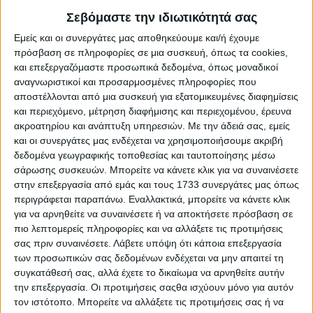
την τεχνογνωσία για την καλλιέργεια της φημισμένης
πατάτας, ενώ ο κύριος ερευνητικός φορέας, το
Ινστιτούτο
Σεβόμαστε την ιδιωτικότητά σας
Γενετικής Βελτίωσης του ΕΛΓΟ ΔΗΜΗΤΡΑ
Εμείς και οι συνεργάτες μας αποθηκεύουμε και/ή έχουμε
(Επιστημονικά Υπεύθυνος, Δρ. Ιωάννης Γανόπουλος)
πρόσβαση σε πληροφορίες σε μια συσκευή, όπως τα cookies,
ειδικεύεται στη γενετική βελτίωση, στη φυσιολογία, στις
και επεξεργαζόμαστε προσωπικά δεδομένα, όπως μοναδικοί
ποιοτικές και τεχνολογικές αναλύσεις κηπευτικών
αναγνωριστικοί και προσαρμοσμένες πληροφορίες που
προϊόντων, καθώς και στην αξιοποίηση των σύγχρονων –
ομικών τεχνολογιών για τη βελτίωση των κηπευτικών.
αποστέλλονται από μια συσκευή για εξατομικευμένες διαφημίσεις
και περιεχόμενο, μέτρηση διαφήμισης και περιεχομένου, έρευνα
Η «Πατάτα Νάξου» έχει ομοιόμορφο μέγεθος, καθαρή
ακροατηρίου και ανάπτυξη υπηρεσιών.
Με την άδειά σας, εμείς
εμφάνιση, απουσία προσβολών και ασθενειών, η
και οι συνεργάτες μας ενδέχεται να χρησιμοποιήσουμε ακριβή
περιεκτικότητα σε ξηρά ουσία είναι μεγαλύτερη του 18 %
δεδομένα γεωγραφικής τοποθεσίας και ταυτοποίησης μέσω
και η περιεκτικότητα σε σάκχαρα μικρότερη του 1 % ενώ η
σάρωσης συσκευών. Μπορείτε να κάνετε κλικ για να συναινέσετε
ανοιξιάτικη καλλιέργεια έχει πολύ πρώιμη συγκομιδή. Οι
στην επεξεργασία από εμάς και τους 1733 συνεργάτες μας όπως
καλλιεργούμενες ποικιλίες/υβρίδια πατάτας στην
περιγράφεται παραπάνω. Εναλλακτικά, μπορείτε να κάνετε κλικ
γεωγραφική περιοχή της Νάξου είναι οι Liseta, Spunta,
για να αρνηθείτε να συναινέσετε ή να αποκτήσετε πρόσβαση σε
Marfona, Vivaldi και Alaska. Η «Πατάτα Νάξου» έχει
αποκτήσει ξεχωριστή φήμη στην αγορά, ως ένα προϊόν με
πιο λεπτομερείς πληροφορίες και να αλλάξετε τις προτιμήσεις
υψηλά ποιοτικές και σταθερές προδιαγραφές. Αποτελεί
σας πριν συναινέσετε.
Λάβετε υπόψη ότι κάποια επεξεργασία
ένα προϊόν με μεγάλη σημασία στην τοπική κοινωνία και
των προσωπικών σας δεδομένων ενδέχεται να μην απαιτεί τη
ταυτίζεται με το νησί της Νάξου.
συγκατάθεσή σας, αλλά έχετε το δικαίωμα να αρνηθείτε αυτήν
την επεξεργασία. Οι προτιμήσεις σαςθα ισχύουν μόνο για αυτόν
Κυριότερος στόχος του
GrEaTest-Potatoes
είναι η
τον ιστότοπο. Μπορείτε να αλλάξετε τις προτιμήσεις σας ή να
διαφοροποίηση και ανάδειξη της πατάτας Νάξου ως