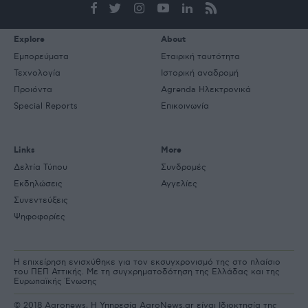
mail
Explore
About
Εμπορεύματα
Εταιρική ταυτότητα
Τεχνολογία
Ιστορική αναδρομή
Προιόντα
Agrenda Ηλεκτρονικά
Special Reports
Επικοινωνία
Links
More
Δελτία Τύπου
Συνδρομές
Εκδηλώσεις
Αγγελίες
Συνεντεύξεις
Ψηφοφορίες
Η επιχείρηση ενισχύθηκε για τον εκσυγχρονισμό της στο πλαίσιο
του ΠΕΠ Αττικής. Με τη συγχρηματοδότηση της Ελλάδας και της
Ευρωπαϊκής Ένωσης
© 2018 Agronews, Η Υπηρεσία AgroNews.gr είναι Ιδιοκτησία της