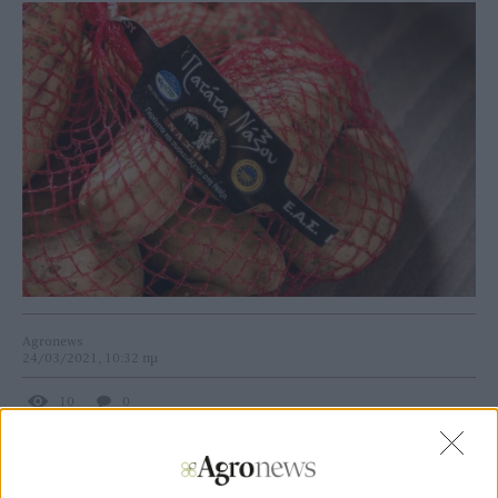
Agronews
24/03/2021, 10:32 πμ
10
0
Ο συντονιστής του έργου ΕΑΣ Νάξου (
Συντονιστής
Μιχάλης Βερνίκος
) διαθέτει την εμπειρία, το υλικό και