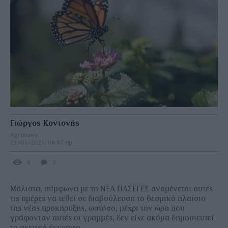
Γιώργος Κοντονής
Agronews
21/03/2021, 08:47 πμ
8
2
Μάλιστα, σύµφωνα µε τη ΝΕΑ ΠΑΣΕΓΕΣ αναµένεται αυτές
τις ηµέρες να τεθεί σε διαβούλευση το θεσµικό πλαίσιο
της νέας προκήρυξης, ωστόσο, µέχρι την ώρα που
γράφονταν αυτές οι γραµµές, δεν είχε ακόµα δηµοσιευτεί
το σχετικό έγγραφο.