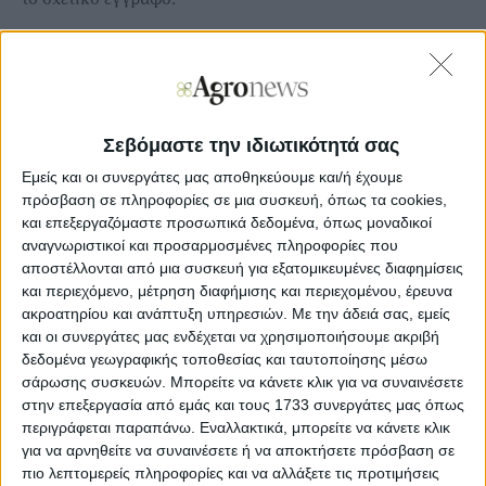
Τα κοινοτικά κονδύλια πάντως που θα δεσµεύσει το
πρόγραµµα αναµένεται να είναι άνω των 150-200 εκατ.
ευρώ.
Σεβόμαστε την ιδιωτικότητά σας
Ποσά ενίσχυσης φυτικής
Εμείς και οι συνεργάτες μας αποθηκεύουμε και/ή έχουμε
πρόσβαση σε πληροφορίες σε μια συσκευή, όπως τα cookies,
Όσον αφορά τώρα το πρόγραµµα της φυτικής παραγωγής,
και επεξεργαζόμαστε προσωπικά δεδομένα, όπως μοναδικοί
µε βάση τις µελέτες του ΓΠΑ που έχουν χρησιµοποιηθεί
αναγνωριστικοί και προσαρμοσμένες πληροφορίες που
για τον υπολογισµό του πριµ και στις περασµένες
αποστέλλονται από μια συσκευή για εξατομικευμένες διαφημίσεις
προκηρύξεις Βιολογικών, ο πίνακας ενισχύσεων
αναµένεται να διαµορφωθεί ως εξής (µετατροπή και
και περιεχόμενο, μέτρηση διαφήμισης και περιεχομένου, έρευνα
διατήρηση βιολογικής παραγωγής):
ακροατηρίου και ανάπτυξη υπηρεσιών.
Με την άδειά σας, εμείς
και οι συνεργάτες μας ενδέχεται να χρησιμοποιήσουμε ακριβή
Φυλλώδη Λαχανικά, Σταυρανθή, Βολβώδη, Καρότο,
δεδομένα γεωγραφικής τοποθεσίας και ταυτοποίησης μέσω
Πατάτα: 60 ευρώ το στρέµµα και για τις δύο περιπτώσεις.
σάρωσης συσκευών. Μπορείτε να κάνετε κλικ για να συναινέσετε
στην επεξεργασία από εμάς και τους 1733 συνεργάτες μας όπως
Τοµάτα, µελιτζάνα, πιπεριά: 60 ευρώ το στρέµµα και για
περιγράφεται παραπάνω. Εναλλακτικά, μπορείτε να κάνετε κλικ
τις δύο περιπτώσεις.
για να αρνηθείτε να συναινέσετε ή να αποκτήσετε πρόσβαση σε
πιο λεπτομερείς πληροφορίες και να αλλάξετε τις προτιμήσεις
Ελαιοκοµία: 62,9 και 67,9 ευρώ