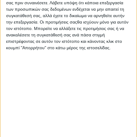
σας πριν συναινέσετε.
Λάβετε υπόψη ότι κάποια επεξεργασία
των προσωπικών σας δεδομένων ενδέχεται να μην απαιτεί τη
Σταφίδα: 66,9 και 71,9 ευρώ
συγκατάθεσή σας, αλλά έχετε το δικαίωμα να αρνηθείτε αυτήν
Σταφύλια επιτραπέζια και οινοποιήσιµα: 85 και 90 ευρώ,
την επεξεργασία. Οι προτιμήσεις σαςθα ισχύουν μόνο για αυτόν
79,5 και 84,5 ευρώ
τον ιστότοπο. Μπορείτε να αλλάξετε τις προτιμήσεις σας ή να
ανακαλέσετε τη συγκατάθεσή σας ανά πάσα στιγμή
Μηλοειδή: 59,4 και 64,4 ευρώ
επιστρέφοντας σε αυτόν τον ιστότοπο και κάνοντας κλικ στο
κουμπί "Απορρήτου" στο κάτω μέρος της ιστοσελίδας.
Πυρηνόκαρπα: 85 και 90 ευρώ
Εσπεριδοειδή: 29,5 και 34,5 ευρώ
Αραβόσιτος κτηνοτροφικός και εδώδιµος: 55 και 60
ευρώ, 51,3 και 56,3 ευρώ
Χειµερινά σιτηρά: 7,2 και 12,2 ευρώ
Ρύζι: 32,1 και 37,1 ευρώ
Μηδική, τριφύλλι: 53,5 και 58,5 ευρώ
Άλλα ψυχανθή: 38 και 43 ευρώ