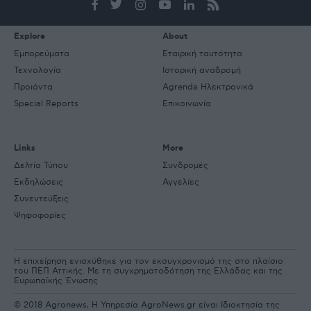
mail
Explore
About
Εμπορεύματα
Εταιρική ταυτότητα
Τεχνολογία
Ιστορική αναδρομή
Προιόντα
Agrenda Ηλεκτρονικά
Special Reports
Επικοινωνία
Links
More
Δελτία Τύπου
Συνδρομές
Εκδηλώσεις
Αγγελίες
Συνεντεύξεις
Ψηφοφορίες
Η επιχείρηση ενισχύθηκε για τον εκσυγχρονισμό της στο πλαίσιο
του ΠΕΠ Αττικής. Με τη συγχρηματοδότηση της Ελλάδας και της
Ευρωπαϊκής Ένωσης
© 2018 Agronews, Η Υπηρεσία AgroNews.gr είναι Ιδιοκτησία της