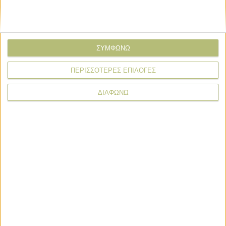
ΣΥΜΦΩΝΩ
* υποχρεωτικά πεδία
ΠΕΡΙΣΣΟΤΕΡΕΣ ΕΠΙΛΟΓΕΣ
ΔΙΑΦΩΝΩ
Τεχνολογία
Profi
Στο πλευρό της ΕΠΟΜΕΑ η
Σαρακάκης με παραχώρηση ενός
Maxus T60 Max
Profi
Η Ford επαναπροσδιορίζει τον όρο
«Βασική Έκδοση» με τα Ford Ranger