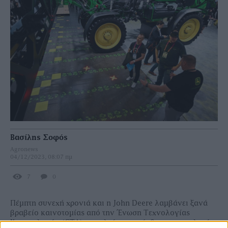
Βασίλης Σοφός
Agronews
04/12/2023, 08:07 πμ
7
0
Πέμπτη συνεχή χρονιά και η John Deere λαμβάνει ξανά
βραβείο καινοτομίας από την Ένωση Τεχνολογίας
Καταναλωτών (CTA) στα πλαίσια της έκθεσης τεχνολογίας