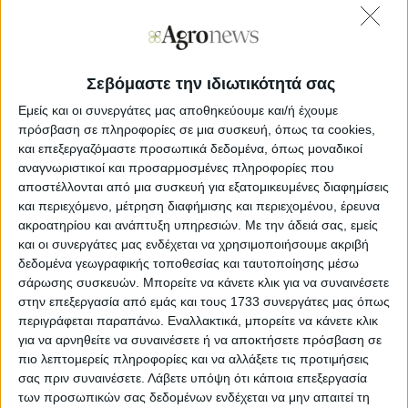
CES 2024. Το John Deere Operations Center είναι μια
πλατφόρμα cloud που δίνει τη δυνατότητα στους αγρότες
να δημιουργούν βελτιστοποιημένα σχέδια εργασίας, να
παρακολουθούν την ποιότητα των εργασιών, να
αναλύουν και να λαμβάνουν πληροφορίες από τα
Σεβόμαστε την ιδιωτικότητά σας
δεδομένα οποτεδήποτε και οπουδήποτε.
Εμείς και οι συνεργάτες μας αποθηκεύουμε και/ή έχουμε
Τα νέα εργαλεία βιωσιμότητας της πλατφόρμας παρέχουν
πρόσβαση σε πληροφορίες σε μια συσκευή, όπως τα cookies,
στους αγρότες αξιοποιήσιμες και εξατομικευμένες
και επεξεργαζόμαστε προσωπικά δεδομένα, όπως μοναδικοί
πληροφορίες σχετικά με βασικές πτυχές των εργασιών
αναγνωριστικοί και προσαρμοσμένες πληροφορίες που
τους, συμπεριλαμβανομένης της έντασης του άνθρακα,
αποστέλλονται από μια συσκευή για εξατομικευμένες διαφημίσεις
της υγείας του εδάφους και των εκπομπών καυσίμων,
και περιεχόμενο, μέτρηση διαφήμισης και περιεχομένου, έρευνα
ώστε να μπορούν να λαμβάνονται βιώσιμες αποφάσεις
ακροατηρίου και ανάπτυξη υπηρεσιών.
Με την άδειά σας, εμείς
για να συμβάλλουν στη διατροφή, την τροφοδοσία και
και οι συνεργάτες μας ενδέχεται να χρησιμοποιήσουμε ακριβή
την φροντίσα του κόσμου.
δεδομένα γεωγραφικής τοποθεσίας και ταυτοποίησης μέσω
σάρωσης συσκευών. Μπορείτε να κάνετε κλικ για να συναινέσετε
Η πλατφόρμα δίνει τη δυνατότητα στους αγρότες να
στην επεξεργασία από εμάς και τους 1733 συνεργάτες μας όπως
αξιοποιούν μια σειρά χαρακτηριστικών που εστιάζουν στη
βιωσιμότητα, να εγγράφονται σε εθελοντικά
περιγράφεται παραπάνω. Εναλλακτικά, μπορείτε να κάνετε κλικ
προγράμματα που δημιουργούν έσοδα και να μοιράζονται
για να αρνηθείτε να συναινέσετε ή να αποκτήσετε πρόσβαση σε
τις πληροφορίες που προκύπτουν απρόσκοπτα με
πιο λεπτομερείς πληροφορίες και να αλλάξετε τις προτιμήσεις
έμπιστους συμβούλους.
σας πριν συναινέσετε.
Λάβετε υπόψη ότι κάποια επεξεργασία
των προσωπικών σας δεδομένων ενδέχεται να μην απαιτεί τη