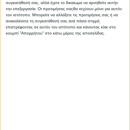
συγκατάθεσή σας, αλλά έχετε το δικαίωμα να αρνηθείτε αυτήν
την επεξεργασία. Οι προτιμήσεις σαςθα ισχύουν μόνο για αυτόν
τον ιστότοπο. Μπορείτε να αλλάξετε τις προτιμήσεις σας ή να
ανακαλέσετε τη συγκατάθεσή σας ανά πάσα στιγμή
επιστρέφοντας σε αυτόν τον ιστότοπο και κάνοντας κλικ στο
κουμπί "Απορρήτου" στο κάτω μέρος της ιστοσελίδας.
«Οι αγρότες νοιάζονται πολύ για τη γη τους και
εργάζονται για τη βιώσιμη διαχείρισή της, επειδή είναι ο
βιοπορισμός τους και η κληρονομιά τους», δήλωσε ο
Jahmy Hindman, επικεφαλής τεχνολογίας της John Deere.
«Τα νέα εργαλεία βιωσιμότητας στο Operations Center της
John Deere επιτρέπουν στους αγρότες να έχουν καλύτερη
ορατότητα στις γεωργικές πρακτικές τους, ώστε να
μπορούν να κατανοήσουν τον αντίκτυπο που έχουν οι
αποφάσεις τους στη βιωσιμότητα των επιχειρήσεών τους.
Η καλλιεργήσιμη γη δεν είναι ένας απεριόριστος πόρος
και αυτά τα νέα εργαλεία δίνουν στους αγρότες τη