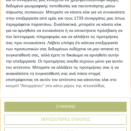
δεδομένα γεωγραφικής τοποθεσίας και ταυτοποίησης μέσω
σάρωσης συσκευών. Μπορείτε να κάνετε κλικ για να συναινέσετε
στην επεξεργασία από εμάς και τους 1733 συνεργάτες μας όπως
ΒΙΒΛΙΟΘΗΚΗ
περιγράφεται παραπάνω. Εναλλακτικά, μπορείτε να κάνετε κλικ
για να αρνηθείτε να συναινέσετε ή να αποκτήσετε πρόσβαση σε
πιο λεπτομερείς πληροφορίες και να αλλάξετε τις προτιμήσεις
e-
σας πριν συναινέσετε.
Λάβετε υπόψη ότι κάποια επεξεργασία
mail
των προσωπικών σας δεδομένων ενδέχεται να μην απαιτεί τη
συγκατάθεσή σας, αλλά έχετε το δικαίωμα να αρνηθείτε αυτήν
Explore
About
την επεξεργασία. Οι προτιμήσεις σαςθα ισχύουν μόνο για αυτόν
Εμπορεύματα
Εταιρική ταυτότητα
τον ιστότοπο. Μπορείτε να αλλάξετε τις προτιμήσεις σας ή να
ανακαλέσετε τη συγκατάθεσή σας ανά πάσα στιγμή
Τεχνολογία
Ιστορική αναδρομή
επιστρέφοντας σε αυτόν τον ιστότοπο και κάνοντας κλικ στο
Προιόντα
Agrenda Ηλεκτρονικά
κουμπί "Απορρήτου" στο κάτω μέρος της ιστοσελίδας.
Special Reports
Επικοινωνία
Links
More
ΣΥΜΦΩΝΩ
Δελτία Τύπου
Συνδρομές
ΠΕΡΙΣΣΟΤΕΡΕΣ ΕΠΙΛΟΓΕΣ
Εκδηλώσεις
Αγγελίες
Συνεντεύξεις