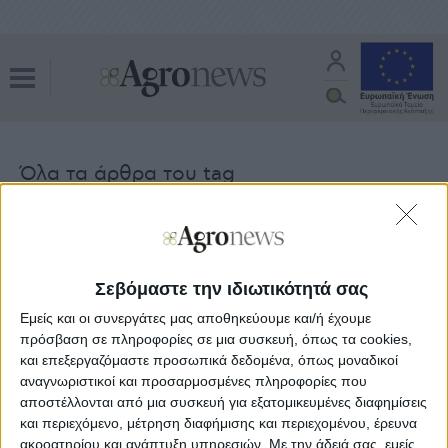
Όλα τα άρθρα του tag
ψηφιακή αναβάθµιση
Προγράμματα
14.10.20 - 08:05
Έρχεται πρόγραμμα νέων αγροτών
Σεβόμαστε την ιδιωτικότητά σας
και γεωργίας ακριβείας με 200 εκατ.
Εμείς και οι συνεργάτες μας αποθηκεύουμε και/ή έχουμε
πρόσβαση σε πληροφορίες σε μια συσκευή, όπως τα cookies,
και επεξεργαζόμαστε προσωπικά δεδομένα, όπως μοναδικοί
Κοινή Αγροτική Πολιτική
αναγνωριστικοί και προσαρμοσμένες πληροφορίες που
20.09.20 - 02:04
αποστέλλονται από μια συσκευή για εξατομικευμένες διαφημίσεις
Δικαιώματα, βοσκοτόπια, πραγματικοί
αγρότες οι προκλήσεις νέας ΚΑΠ
και περιεχόμενο, μέτρηση διαφήμισης και περιεχομένου, έρευνα
ακροατηρίου και ανάπτυξη υπηρεσιών.
Με την άδειά σας, εμείς