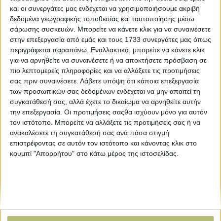
και οι συνεργάτες μας ενδέχεται να χρησιμοποιήσουμε ακριβή
δεδομένα γεωγραφικής τοποθεσίας και ταυτοποίησης μέσω
σάρωσης συσκευών. Μπορείτε να κάνετε κλικ για να συναινέσετε
στην επεξεργασία από εμάς και τους 1733 συνεργάτες μας όπως
περιγράφεται παραπάνω. Εναλλακτικά, μπορείτε να κάνετε κλικ
για να αρνηθείτε να συναινέσετε ή να αποκτήσετε πρόσβαση σε
πιο λεπτομερείς πληροφορίες και να αλλάξετε τις προτιμήσεις
σας πριν συναινέσετε.
Λάβετε υπόψη ότι κάποια επεξεργασία
των προσωπικών σας δεδομένων ενδέχεται να μην απαιτεί τη
ΒΙΒΛΙΟΘΗΚΗ
συγκατάθεσή σας, αλλά έχετε το δικαίωμα να αρνηθείτε αυτήν
την επεξεργασία. Οι προτιμήσεις σαςθα ισχύουν μόνο για αυτόν
τον ιστότοπο. Μπορείτε να αλλάξετε τις προτιμήσεις σας ή να
e-
ανακαλέσετε τη συγκατάθεσή σας ανά πάσα στιγμή
mail
επιστρέφοντας σε αυτόν τον ιστότοπο και κάνοντας κλικ στο
κουμπί "Απορρήτου" στο κάτω μέρος της ιστοσελίδας.
Explore
About
Εμπορεύματα
Εταιρική ταυτότητα
Τεχνολογία
Ιστορική αναδρομή
Προιόντα
Agrenda Ηλεκτρονικά
Special Reports
Επικοινωνία