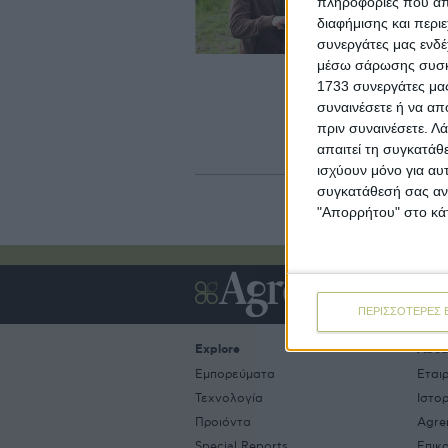
πληροφορίες που απο
Έν
διαφήμισης και περι
γι
επ
συνεργάτες μας ενδέ
τη
μέσω σάρωσης συσκευ
πρ
1733 συνεργάτες μας
τη
συναινέσετε ή να απ
πρ
πριν συναινέσετε.
Λά
εί
Συ
απαιτεί τη συγκατάθ
ισχύουν μόνο για αυ
συγκατάθεσή σας ανά
"Απορρήτου" στο κάτ
ΠΕΡΙΣΣΟΤΕΡΕΣ 
Explore
Abou
Εμπορεύματα
Εται
Τεχνολογία
Ιστο
Προιόντα
Agre
Special Reports
Επικ