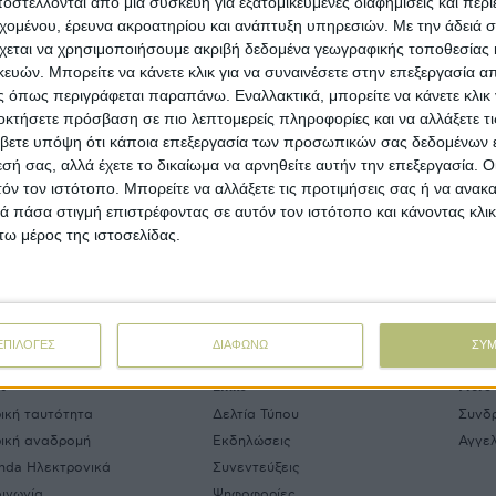
στέλλονται από μια συσκευή για εξατομικευμένες διαφημίσεις και περ
ας φάκελος μεταρρυθμίσεων επί της πρότασης της Κομισιόν
εχομένου, έρευνα ακροατηρίου και ανάπτυξη υπηρεσιών.
Με την άδειά σα
α τη νέα ΚΑΠ έχει λάβει την έγκριση των αρμόδιων
ιτροπών της Ευρωβουλής και πλέον οι πολιτικές παρατάξεις
χεται να χρησιμοποιήσουμε ακριβή δεδομένα γεωγραφικής τοποθεσίας 
ς Ευρωβουλής καλούνται να βάλουν τις τελευταίες πινελιές,
ών. Μπορείτε να κάνετε κλικ για να συναινέσετε στην επεξεργασία απ
οτού πάει προς ψήφιση στην ολομέλεια. Στις τροπολογίες
 όπως περιγράφεται παραπάνω. Εναλλακτικά, μπορείτε να κάνετε κλικ γ
ς Ευρωβουλής, ξεχωρίζει η πρόβλεψη για περιορισμό του
οκτήσετε πρόσβαση σε πιο λεπτομερείς πληροφορίες και να αλλάξετε τι
ιμ εξόδου μόνο σε συνταξιούχους αγρότες και όχι σε όσους
βετε υπόψη ότι κάποια επεξεργασία των προσωπικών σας δεδομένων ε
ναι κοντά σε ηλικία συνταξιοδότησης, όπως προτείνει το
μβούλιο και η Κομισιόν.
εσή σας, αλλά έχετε το δικαίωμα να αρνηθείτε αυτήν την επεξεργασία. 
τόν τον ιστότοπο. Μπορείτε να αλλάξετε τις προτιμήσεις σας ή να ανακα
 πάσα στιγμή επιστρέφοντας σε αυτόν τον ιστότοπο και κάνοντας κλι
ω μέρος της ιστοσελίδας.
ΒΙΒΛΙΟΘΗΚ
ΕΠΙΛΟΓΕΣ
ΔΙΑΦΩΝΩ
ΣΥ
t
Links
More
ρική ταυτότητα
Δελτία Τύπου
Συνδ
ρική αναδρομή
Εκδηλώσεις
Αγγελ
nda Ηλεκτρονικά
Συνεντεύξεις
οινωνία
Ψηφοφορίες