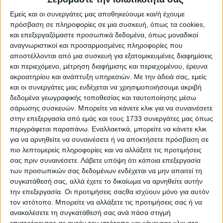
Θεσμικά
Εμείς και οι συνεργάτες μας αποθηκεύουμε και/ή έχουμε
13.01.25 - 09:53
Κλείνουν πόρτα σε Τσιάρα οι
πρόσβαση σε πληροφορίες σε μια συσκευή, όπως τα cookies,
Κρητικοί, όχι συναντήσεις πριν το
και επεξεργαζόμαστε προσωπικά δεδομένα, όπως μοναδικοί
συλλαλητήριο
αναγνωριστικοί και προσαρμοσμένες πληροφορίες που
αποστέλλονται από μια συσκευή για εξατομικευμένες διαφημίσεις
και περιεχόμενο, μέτρηση διαφήμισης και περιεχομένου, έρευνα
ακροατηρίου και ανάπτυξη υπηρεσιών.
Με την άδειά σας, εμείς
Θεσμικά
13.01.25 - 08:06
και οι συνεργάτες μας ενδέχεται να χρησιμοποιήσουμε ακριβή
Πολλά λόγια και λίγα λεφτά στη μάχη
δεδομένα γεωγραφικής τοποθεσίας και ταυτοποίησης μέσω
κατά της ευλογιάς, ούτε 20% δεν
σάρωσης συσκευών. Μπορείτε να κάνετε κλικ για να συναινέσετε
ξαναστήνει κοπάδι χωρίς σοβαρή
ενίσχυση
στην επεξεργασία από εμάς και τους 1733 συνεργάτες μας όπως
περιγράφεται παραπάνω. Εναλλακτικά, μπορείτε να κάνετε κλικ
για να αρνηθείτε να συναινέσετε ή να αποκτήσετε πρόσβαση σε
πιο λεπτομερείς πληροφορίες και να αλλάξετε τις προτιμήσεις
Θεσμικά
10.01.25 - 08:12
σας πριν συναινέσετε.
Λάβετε υπόψη ότι κάποια επεξεργασία
«Πράσινο φως» για την εξόφληση
των προσωπικών σας δεδομένων ενδέχεται να μην απαιτεί τη
επιδοτήσεων από 2016 έως και 2020
συγκατάθεσή σας, αλλά έχετε το δικαίωμα να αρνηθείτε αυτήν
την επεξεργασία. Οι προτιμήσεις σαςθα ισχύουν μόνο για αυτόν
τον ιστότοπο. Μπορείτε να αλλάξετε τις προτιμήσεις σας ή να
ανακαλέσετε τη συγκατάθεσή σας ανά πάσα στιγμή
Θεσμικά
03.01.25 - 12:06
επιστρέφοντας σε αυτόν τον ιστότοπο και κάνοντας κλικ στο