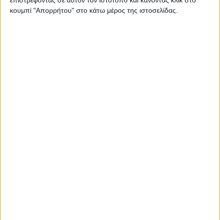
Άμεσα συνάντηση με ΟΠΕΚΕΠΕ
κουμπί "Απορρήτου" στο κάτω μέρος της ιστοσελίδας.
επιδιώκει η ΕΘΕΑΣ για πληρωμές '24
Προγράμματα
30.12.24 - 10:08
Στα σκαριά το νέο πριμ των τοπικών
ποικιλιών, αναλυτικά όλη η λίστα
Γνώμες
29.12.24 - 08:05
Γράψε σβήσε Στρατηγικό, χωρίς φρένο
τα κέρδη της «τεχνικής υποστήριξης»
Θεσμικά
17.12.24 - 10:50
Αρχίζει το έργο AKIS για ζητήματα
κατάρτισης των αγροτών