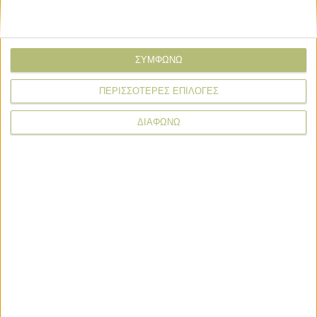
Προγράμματα
11.12.24 - 13:24
Έως τέλος του έτους, το πρόγραμμα
600 εκατ. για μεγάλα αρδευτικά έργα
ΣΥΜΦΩΝΩ
ΠΕΡΙΣΣΟΤΕΡΕΣ ΕΠΙΛΟΓΕΣ
ΠΕΡΙΣΣΟΤΕΡΑ
ΔΙΑΦΩΝΩ
ΒΙΒΛΙΟΘΗΚΗ
e-
mail