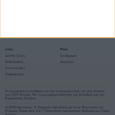
Explore
About
Εμπορεύματα
Εταιρική ταυτότητα
Τεχνολογία
Ιστορική αναδρομή
Προιόντα
Agrenda Ηλεκτρονικά
Special Reports
Επικοινωνία
Links
More
Δελτία Τύπου
Συνδρομές
Εκδηλώσεις
Αγγελίες
Συνεντεύξεις
Ψηφοφορίες
Η επιχείρηση ενισχύθηκε για τον εκσυγχρονισμό της στο πλαίσιο
του ΠΕΠ Αττικής. Με τη συγχρηματοδότηση της Ελλάδας και της
Ευρωπαϊκής Ένωσης
© 2018 Agronews, Η Υπηρεσία AgroNews.gr είναι Ιδιοκτησία της
Εταιρίας Green Box S.A. |
Προστασία προσωπικών δεδομένων
|
Όροι
Χρήσης