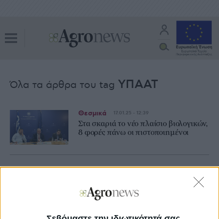
ΥΠΑΑΤ
Όλα τα άρθρα του tag
Θεσμικά
17.01.25 - 12:39
Στα σκαριά το νέο πλαίσιο βιολογικών,
8 φορές πάνω οι πιστοποιημένοι
Θεσμικά
14.01.25 - 10:56
Επτά μέτρα για τον… πονοκέφαλο με
την Κρήτη έφερε ο Τσιάρας
Σεβόμαστε την ιδιωτικότητά σας