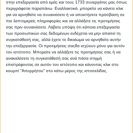
στην επεξεργασία από εμάς και τους 1733 συνεργάτες μας όπως
Η Hellagro επί σειρά ετών αντιπροσωπεύει τους
περιγράφεται παραπάνω. Εναλλακτικά, μπορείτε να κάνετε κλικ
µεγαλύτερους οίκους του εξωτερικού, προσφέροντας τα
για να αρνηθείτε να συναινέσετε ή να αποκτήσετε πρόσβαση σε
καταλληλότερα υλικά, ανάλογα µε τη χρήση, µε στόχο την
πιο λεπτομερείς πληροφορίες και να αλλάξετε τις προτιμήσεις
επίτευξη άριστου αποτελέσµατος. Επίσης, µέσω του
σας πριν συναινέσετε.
Λάβετε υπόψη ότι κάποια επεξεργασία
εξειδικευµένου προσωπικού της (γεωπόνοι, χηµικοί
µηχανικοί, τεχνολόγοι τροφίµων) βρίσκεται συνεχώς
των προσωπικών σας δεδομένων ενδέχεται να μην απαιτεί τη
δίπλα στους συνεργάτες της µε προτάσεις και
συγκατάθεσή σας, αλλά έχετε το δικαίωμα να αρνηθείτε αυτήν
εξατοµικευµένες λύσεις.
την επεξεργασία. Οι προτιμήσεις σαςθα ισχύουν μόνο για αυτόν
τον ιστότοπο. Μπορείτε να αλλάξετε τις προτιμήσεις σας ή να
ανακαλέσετε τη συγκατάθεσή σας ανά πάσα στιγμή
επιστρέφοντας σε αυτόν τον ιστότοπο και κάνοντας κλικ στο
κουμπί "Απορρήτου" στο κάτω μέρος της ιστοσελίδας.
Αυστηρές προδιαγραφές