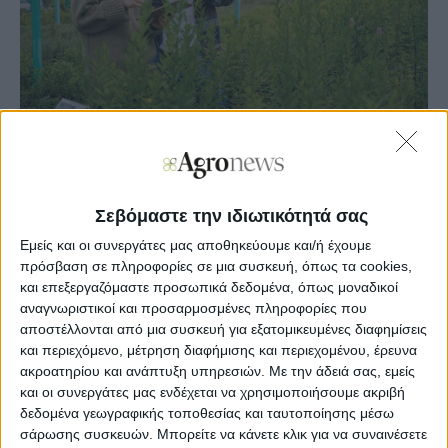
Agronews
28/02/2023, 15:12 μμ
Σεβόμαστε την ιδιωτικότητά σας
9
1
Εμείς και οι συνεργάτες μας αποθηκεύουμε και/ή έχουμε
πρόσβαση σε πληροφορίες σε μια συσκευή, όπως τα cookies,
και επεξεργαζόμαστε προσωπικά δεδομένα, όπως μοναδικοί
Εδώ και 22 χρόνια στηρίζει τον κλάδο της
αναγνωριστικοί και προσαρμοσμένες πληροφορίες που
αγροκτηνοτροφίας παρέχοντας µια ευρεία γκάµα υλικών
αποστέλλονται από μια συσκευή για εξατομικευμένες διαφημίσεις
γεωργικών εφαρµογών, καθώς και χορτοδεσίας και
ενσίρωσης για τα στάδια της συγκοµιδής, της
και περιεχόμενο, μέτρηση διαφήμισης και περιεχομένου, έρευνα
δεµατοποίησης, της ενσίρωσης και της αποθήκευσης. Με
ακροατηρίου και ανάπτυξη υπηρεσιών.
Με την άδειά σας, εμείς
ένα παγκόσµιο δίκτυο συνεργατών και 100%
και οι συνεργάτες μας ενδέχεται να χρησιμοποιήσουμε ακριβή
πανελλαδική κάλυψη µε εταιρικό δίκτυο πωλήσεων είναι
δεδομένα γεωγραφικής τοποθεσίας και ταυτοποίησης μέσω
σε θέση να σταθεί µε επάρκεια σε κάθε απαίτηση.
σάρωσης συσκευών. Μπορείτε να κάνετε κλικ για να συναινέσετε