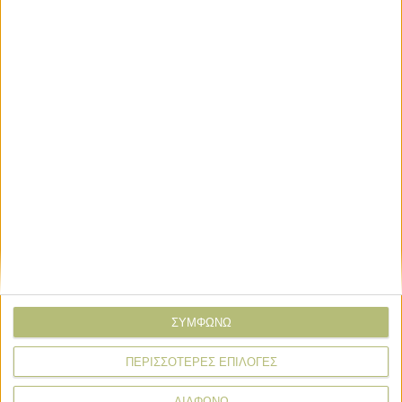
έµπειρους συνεργάτες της στην περιοχή όλα αυτά τα
χρόνια.
Για περισσότερες πληροφορίες, µπορείτε να
επικοινωνήσετε µαζί µας στο 210 9635564 ή να
επισκεφθείτε το site µας
www.hellagro.gr
ΣΥΜΦΩΝΩ
ΠΕΡΙΣΣΟΤΕΡΕΣ ΕΠΙΛΟΓΕΣ
ΔΙΑΦΩΝΩ