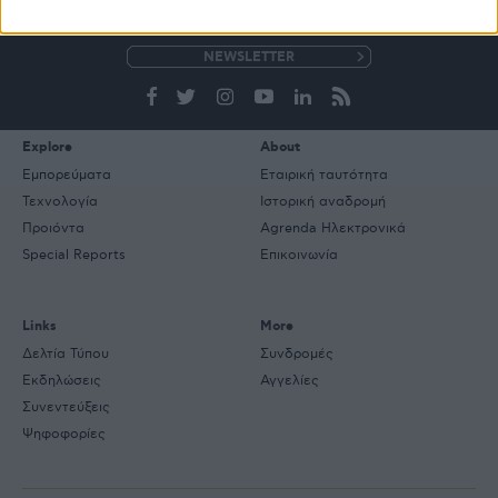
ΒΙΒΛΙΟΘΗΚΗ
e-
mail
Explore
About
Εμπορεύματα
Εταιρική ταυτότητα
Τεχνολογία
Ιστορική αναδρομή
Προιόντα
Agrenda Ηλεκτρονικά
Special Reports
Επικοινωνία
Links
More
Δελτία Τύπου
Συνδρομές
Εκδηλώσεις
Αγγελίες
Συνεντεύξεις
Ψηφοφορίες