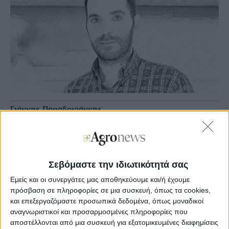
Γιάννης Παπαδογιάννης
Agronews
03/06/2019, 00:00 πμ
6
0
Σεβόμαστε την ιδιωτικότητά σας
Παράλληλα στην κίνηση αυτή βοηθάνε και οι άσχηµες
Εμείς και οι συνεργάτες μας αποθηκεύουμε και/ή έχουμε
καιρικές συνθήκες που στις ΗΠΑ. Στο Τέξας έχουµε
πρόσβαση σε πληροφορίες σε μια συσκευή, όπως τα cookies,
εκτεταµένες βροχοπτώσεις, ενώ στις νοτιοανατολικές
και επεξεργαζόμαστε προσωπικά δεδομένα, όπως μοναδικοί
πολιτείες επικρατεί έντονη ζέστη. Οι αναλυτές θεωρούν
αναγνωριστικοί και προσαρμοσμένες πληροφορίες που
πως δύσκολα θα µπορέσει η αγορά να επιστρέψει στα
αποστέλλονται από μια συσκευή για εξατομικευμένες διαφημίσεις
υψηλά τις, εκτός αν προκύψουν ιδιαίτερα «ανοδικές»