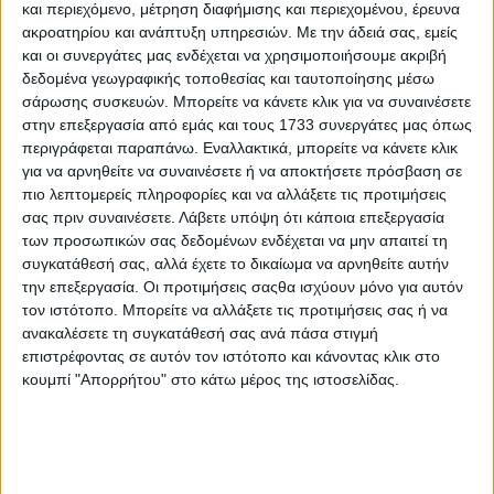
και περιεχόμενο, μέτρηση διαφήμισης και περιεχομένου, έρευνα
ειδήσεις.
ακροατηρίου και ανάπτυξη υπηρεσιών.
Με την άδειά σας, εμείς
και οι συνεργάτες μας ενδέχεται να χρησιμοποιήσουμε ακριβή
Ελληνική Αγορά
δεδομένα γεωγραφικής τοποθεσίας και ταυτοποίησης μέσω
Η χρηµατιστηριακή αντίδραση ατόνησε το ενδιαφέρον των
σάρωσης συσκευών. Μπορείτε να κάνετε κλικ για να συναινέσετε
εµπορικών οίκων για προαγορές. Τα κλωστήρια έκαναν
στην επεξεργασία από εμάς και τους 1733 συνεργάτες μας όπως
ένα βήµα πίσω και περιµένουν την αγορά να ισορροπήσει
περιγράφεται παραπάνω. Εναλλακτικά, μπορείτε να κάνετε κλικ
πριν προβούν σε νέες αγορές. Έγιναν κάποιες δουλειές
για να αρνηθείτε να συναινέσετε ή να αποκτήσετε πρόσβαση σε
τις προηγούµενες δύο εβδοµάδες και ενδεχοµένως να
πιο λεπτομερείς πληροφορίες και να αλλάξετε τις προτιμήσεις
υπάρξει παύση µέχρι να ισορροπήσει η αγορά στα νέα της
σας πριν συναινέσετε.
Λάβετε υπόψη ότι κάποια επεξεργασία
επίπεδα. Αυτό το φαινόµενο παρατηρήθηκε και σε άλλες
των προσωπικών σας δεδομένων ενδέχεται να μην απαιτεί τη
σοδειάς εκτός της ελληνικής. Συνολικά οι προπωλήσεις
κυµαίνονται στους 25.000 τόνους, δηλαδή χαµηλά για
συγκατάθεσή σας, αλλά έχετε το δικαίωμα να αρνηθείτε αυτήν
την εποχή. Η σοδειά για την ώρα εξελίσσεται χωρίς
την επεξεργασία. Οι προτιμήσεις σαςθα ισχύουν μόνο για αυτόν
ιδιαίτερες δυσκολίες αν και φαίνεται όψιµη.
τον ιστότοπο. Μπορείτε να αλλάξετε τις προτιμήσεις σας ή να
ανακαλέσετε τη συγκατάθεσή σας ανά πάσα στιγμή
επιστρέφοντας σε αυτόν τον ιστότοπο και κάνοντας κλικ στο
Σχόλια
Προσθήκη σχολίου
(0)
κουμπί "Απορρήτου" στο κάτω μέρος της ιστοσελίδας.
ΤΟ ΔΙΚΟ ΣΑΣ ΣΧΟΛΙΟ