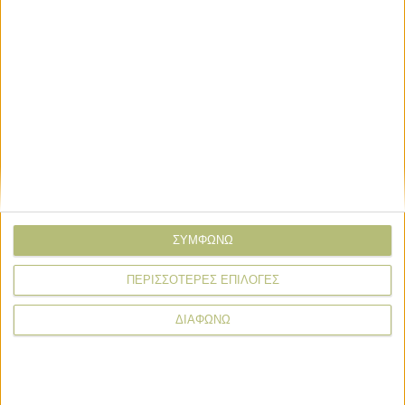
Γνώμες
Η κτηνοτροφία χρειάζεται στήριξη,
επενδύσεις και δικαιοσύνη
ΣΥΜΦΩΝΩ
News Wire
ΠΕΡΙΣΣΟΤΕΡΕΣ ΕΠΙΛΟΓΕΣ
Πληρωμές
Προγράμματα
Προϊόντα
Τεχνολογία
ΔΙΑΦΩΝΩ
Στόχος η προκαταβολή ενισχύσεων ως 31/10 το μήνυμα του
Μητσοτάκη
1 ημέρες πριν