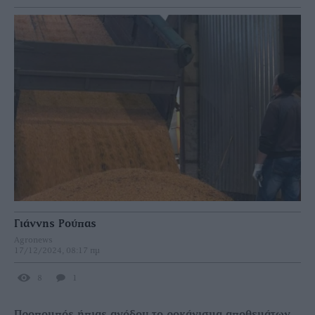
Γιάννης Ρούπας
Agronews
17/12/2024, 08:17 πμ
8
1
Προπομπός ήπιας ανόδου το ροκάνισμα αποθεμάτων