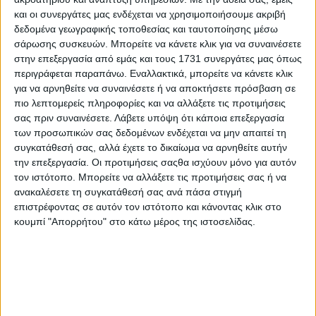
και οι συνεργάτες μας ενδέχεται να χρησιμοποιήσουμε ακριβή
δεδομένα γεωγραφικής τοποθεσίας και ταυτοποίησης μέσω
σάρωσης συσκευών. Μπορείτε να κάνετε κλικ για να συναινέσετε
στην επεξεργασία από εμάς και τους 1731 συνεργάτες μας όπως
περιγράφεται παραπάνω. Εναλλακτικά, μπορείτε να κάνετε κλικ
για να αρνηθείτε να συναινέσετε ή να αποκτήσετε πρόσβαση σε
πιο λεπτομερείς πληροφορίες και να αλλάξετε τις προτιμήσεις
σας πριν συναινέσετε.
Λάβετε υπόψη ότι κάποια επεξεργασία
των προσωπικών σας δεδομένων ενδέχεται να μην απαιτεί τη
συγκατάθεσή σας, αλλά έχετε το δικαίωμα να αρνηθείτε αυτήν
την επεξεργασία. Οι προτιμήσεις σαςθα ισχύουν μόνο για αυτόν
τον ιστότοπο. Μπορείτε να αλλάξετε τις προτιμήσεις σας ή να
ανακαλέσετε τη συγκατάθεσή σας ανά πάσα στιγμή
επιστρέφοντας σε αυτόν τον ιστότοπο και κάνοντας κλικ στο
κουμπί "Απορρήτου" στο κάτω μέρος της ιστοσελίδας.
Ο αστάθμητος παράγοντας Τραμπ
Με τις αγορές αγροτικών εμπορευμάτων και δη του
σιταριού καταπιάστηκε και ο «Αγρότης της Χρονιάς» πριν