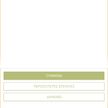
Διαβάστε επίσης:
Στάσιμο το
καλαμπόκι, από 35 λεπτά παράδοση
αρχίζει η μηδική
ΣΧΕΤΙΚΑ TAGS
τιμές παραγωγού
αγροτικά εμπορεύματα
τιμες αγροτικών εμπορευμάτων
Σχόλια
Προσθήκη σχολίου
(1)
ΣΥΜΦΩΝΩ
ΠΕΡΙΣΣΟΤΕΡΕΣ ΕΠΙΛΟΓΕΣ
ΤΟ ΔΙΚΟ ΣΑΣ ΣΧΟΛΙΟ
ΔΙΑΦΩΝΩ
Όνομα*