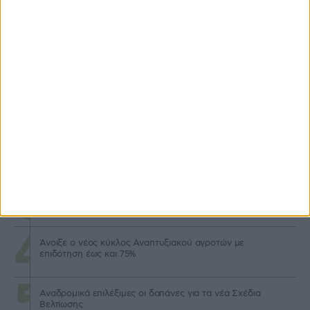
Προγράμματα
Μηχανισμό κεφαλαιακής επιστροφής για νέους προτείνει
η DG AGRI
Μερίδιο έως 40% σε δαπάνες φακέλου στον Αναπτυξιακό
για τρακτέρ
Καταβολή 24,8 εκατ. β’ δόσης επιστροφής ΕΦΚ
πετρελαίου 2026
Άνοιξε ο νέος κύκλος Αναπτυξιακού αγροτών με
επιδότηση έως και 75%
Αναδρομικά επιλέξιμες οι δαπάνες για τα νέα Σχέδια
Βελτίωσης