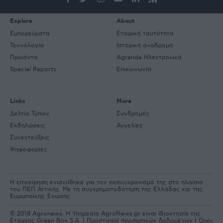
Explore
About
Εμπορεύματα
Εταιρική ταυτότητα
Τεχνολογία
Ιστορική αναδρομή
Προιόντα
Agrenda Ηλεκτρονικά
Special Reports
Επικοινωνία
Links
More
Δελτία Τύπου
Συνδρομές
Εκδηλώσεις
Αγγελίες
Συνεντεύξεις
Ψηφοφορίες
Η επιχείρηση ενισχύθηκε για τον εκσυγχρονισμό της στο πλαίσιο
του ΠΕΠ Αττικής. Με τη συγχρηματοδότηση της Ελλάδας και της
Ευρωπαϊκής Ένωσης
© 2018 Agronews, Η Υπηρεσία AgroNews.gr είναι Ιδιοκτησία της
Εταιρίας Green Box S.A. |
Προστασία προσωπικών δεδομένων
|
Όροι