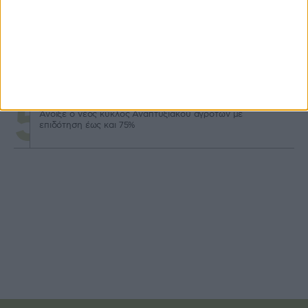
Μερίδιο έως 40% σε δαπάνες φακέλου στον Αναπτυξιακό
για τρακτέρ
Καταβολή 24,8 εκατ. β’ δόσης επιστροφής ΕΦΚ
πετρελαίου 2026
Άνοιξε ο νέος κύκλος Αναπτυξιακού αγροτών με
επιδότηση έως και 75%