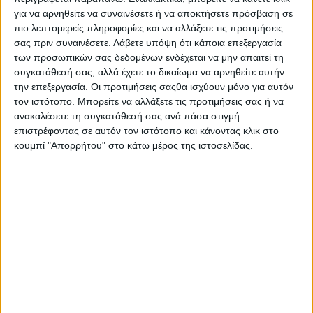
για να αρνηθείτε να συναινέσετε ή να αποκτήσετε πρόσβαση σε
πιο λεπτομερείς πληροφορίες και να αλλάξετε τις προτιμήσεις
σας πριν συναινέσετε.
Λάβετε υπόψη ότι κάποια επεξεργασία
των προσωπικών σας δεδομένων ενδέχεται να μην απαιτεί τη
συγκατάθεσή σας, αλλά έχετε το δικαίωμα να αρνηθείτε αυτήν
την επεξεργασία. Οι προτιμήσεις σαςθα ισχύουν μόνο για αυτόν
τον ιστότοπο. Μπορείτε να αλλάξετε τις προτιμήσεις σας ή να
ανακαλέσετε τη συγκατάθεσή σας ανά πάσα στιγμή
επιστρέφοντας σε αυτόν τον ιστότοπο και κάνοντας κλικ στο
«Υπογράψαμε συμβόλαια με τις βιομηχανίες τον
κουμπί "Απορρήτου" στο κάτω μέρος της ιστοσελίδας.
Ιανουάριο στις αρχές της χρονιάς. Τον Φεβρουάριο, όμως,
ξεκίνησε ο πόλεμος στη Μέση Ανατολή και το κόστος των
εφοδίων έχει εκτοξευτεί. Το πετρέλαιο βρίσκεται σήμερα
κοντά στα 2 ευρώ. Τα λιπάσματα κοστίζουν σήμερα κοντά
950 ευρώ και η ουρία 850 ευρώ. Αθροιστικά το κόστος
των εφοδίων και της καλλιέργειας έχει αυξηθεί κατά
τουλάχιστον 20%. Για το λόγο αυτό οι συνεταιρισμοί
έχουμε καταθέσει αίτημα στις βιομηχανίες να
μεριμνήσουν ώστε να καλυφθεί το κόστος παραγωγής.
Δεν ζητάμε κάτι το παράλογο» αναφέρει χαρακτηριστικά
παραγωγός στην Agrenda.
Την ίδια στιγμή αρκετοί είναι αυτοί που λόγω monitoring