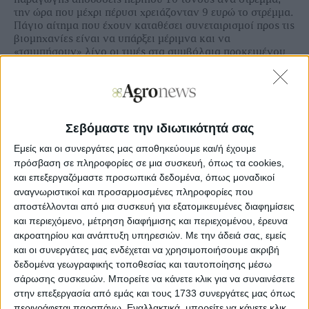
την ώρα που μέχρι πέρυσι χρειάζονταν 9 ευρώ το στρέμμα.
Πάγιο αίτημα που έχουν καταθέσει συνεταιρισμοί προς τις
βιομηχανίες είναι να υπάρξει μέριμνα και να
«τσιμπήσουν» λίγο οι τιμές στα συμβόλαια προκειμένου
να μπορέσουν να καλυφθούν τα αυξημένα κόστη.
Σεβόμαστε την ιδιωτικότητά σας
Ξεφυλλίστε σε υψηλή ανάλυση την
Εμείς και οι συνεργάτες μας αποθηκεύουμε και/ή έχουμε
εβδομαδιαία Agrenda
πρόσβαση σε πληροφορίες σε μια συσκευή, όπως τα cookies,
και επεξεργαζόμαστε προσωπικά δεδομένα, όπως μοναδικοί
αναγνωριστικοί και προσαρμοσμένες πληροφορίες που
αποστέλλονται από μια συσκευή για εξατομικευμένες διαφημίσεις
και περιεχόμενο, μέτρηση διαφήμισης και περιεχομένου, έρευνα
ακροατηρίου και ανάπτυξη υπηρεσιών.
Με την άδειά σας, εμείς
και οι συνεργάτες μας ενδέχεται να χρησιμοποιήσουμε ακριβή
δεδομένα γεωγραφικής τοποθεσίας και ταυτοποίησης μέσω
σάρωσης συσκευών. Μπορείτε να κάνετε κλικ για να συναινέσετε
στην επεξεργασία από εμάς και τους 1733 συνεργάτες μας όπως
περιγράφεται παραπάνω. Εναλλακτικά, μπορείτε να κάνετε κλικ