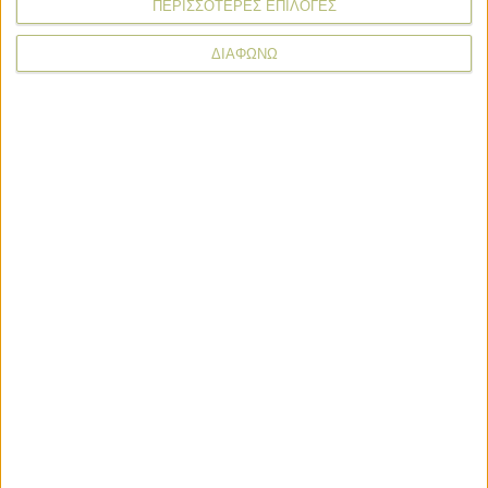
ΠΕΡΙΣΣΟΤΕΡΕΣ ΕΠΙΛΟΓΕΣ
ΔΙΑΦΩΝΩ
* υποχρεωτικά πεδία
Εμπορεύματα