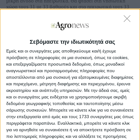
μικρή άνοδο στα ηπειρωτικά. Θα φτάσει στη νησιωτική
χώρα τους 31 με 33 βαθμούς και στα ηπειρωτικά τους 33
με 35 και τοπικά 36 βαθμούς Κελσίου.
ΜΑΚΕΔΟΝΙΑ, ΘΡΑΚΗ
Καιρός: Γενικά αίθριος με λίγες πρόσκαιρες νεφώσεις
Σεβόμαστε την ιδιωτικότητά σας
τις μεσημβρινές και απογευματινές ώρες κυρίως στα
Εμείς και οι συνεργάτες μας αποθηκεύουμε και/ή έχουμε
ορεινά όπου θα εκδηλωθούν τοπικοί όμβροι ή
πρόσβαση σε πληροφορίες σε μια συσκευή, όπως τα cookies,
μεμονωμένες καταιγίδες. Από το βράδυ βαθμιαία θα
και επεξεργαζόμαστε προσωπικά δεδομένα, όπως μοναδικοί
αναπτυχθούν εκ νέου νεφώσεις και θα σημειωθούν
τοπικές βροχές και μεμονωμένες καταιγίδες κυρίως
αναγνωριστικοί και προσαρμοσμένες πληροφορίες που
στην ανατολική και την κεντρική Μακεδονία.
αποστέλλονται από μια συσκευή για εξατομικευμένες διαφημίσεις
και περιεχόμενο, μέτρηση διαφήμισης και περιεχομένου, έρευνα
Ανεμοι: Μεταβλητοί ασθενείς και τις μεσημβρινές και
ακροατηρίου και ανάπτυξη υπηρεσιών.
Με την άδειά σας, εμείς
απογευματινές ώρες από νότιες διευθύνσεις έως 3
και οι συνεργάτες μας ενδέχεται να χρησιμοποιήσουμε ακριβή
μποφόρ.
δεδομένα γεωγραφικής τοποθεσίας και ταυτοποίησης μέσω
Θερμοκρασία: Από 20 έως 34 και τοπικά στην κεντρική
σάρωσης συσκευών. Μπορείτε να κάνετε κλικ για να συναινέσετε
Μακεδονία έως 35 βαθμούς Κελσίου.
στην επεξεργασία από εμάς και τους 1733 συνεργάτες μας όπως
περιγράφεται παραπάνω. Εναλλακτικά, μπορείτε να κάνετε κλικ
ΝΗΣΙΑ ΙΟΝΙΟΥ, ΗΠΕΙΡΟΣ, ΔΥΤΙΚΗ ΣΤΕΡΕΑ, ΔΥΤΙΚΗ
για να αρνηθείτε να συναινέσετε ή να αποκτήσετε πρόσβαση σε
ΠΕΛΟΠΟΝΝΗΣΟΣ
πιο λεπτομερείς πληροφορίες και να αλλάξετε τις προτιμήσεις