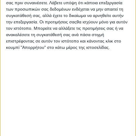
σας πριν συναινέσετε.
Λάβετε υπόψη ότι κάποια επεξεργασία
Καιρός: Γενικά αίθριος με πρόσκαιρες νεφώσεις τις
των προσωπικών σας δεδομένων ενδέχεται να μην απαιτεί τη
μεσημβρινές και απογευματινές ώρες στα ηπειρωτικά
συγκατάθεσή σας, αλλά έχετε το δικαίωμα να αρνηθείτε αυτήν
όπου στα ορεινά θα εκδηλωθούν τοπικοί όμβροι ή
την επεξεργασία. Οι προτιμήσεις σαςθα ισχύουν μόνο για αυτόν
μεμονωμένες καταιγίδες.
τον ιστότοπο. Μπορείτε να αλλάξετε τις προτιμήσεις σας ή να
Ανεμοι: Δυτικοί βορειοδυτικοί 3 με 5 μποφόρ.
ανακαλέσετε τη συγκατάθεσή σας ανά πάσα στιγμή
επιστρέφοντας σε αυτόν τον ιστότοπο και κάνοντας κλικ στο
Θερμοκρασία: Από 21 έως 34 και τοπικά στα ηπειρωτικά
κουμπί "Απορρήτου" στο κάτω μέρος της ιστοσελίδας.
έως 35 βαθμούς Κελσίου.
ΘΕΣΣΑΛΙΑ, ΑΝΑΤΟΛΙΚΗ ΣΤΕΡΕΑ, ΕΥΒΟΙΑ,
ΑΝΑΤΟΛΙΚΗ ΠΕΛΟΠΟΝΝΗΣΟΣ
Καιρός: Γενικά αίθριος με πρόσκαιρες νεφώσεις τις
μεσημβρινές και απογευματινές ώρες στα ηπειρωτικά
όπου στα ορεινά θα εκδηλωθούν τοπικοί όμβροι. Από
το βράδυ θα αναπτυχθούν εκ νέου νεφώσεις στην
ανατολική Θεσσαλία και θα σημειωθούν τοπικές
βροχές.
Ανεμοι: Μεταβλητοί 3 με 4 μποφόρ και τοπικά στα νότια
τις μεσημβρινές και απογευματινές ώρες νότιοι με την
ίδια ένταση.