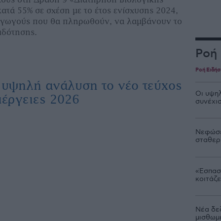
ατά 55% σε σχέση με το έτος ενίσχυσης 2024,
αγωγούς που θα πληρωθούν, να λαμβάνουν το
ιδότησης.
Ροή
Ροή Ειδή
 υψηλή ανάλυση το νέο τεύχος
Οι υψηλ
έργειες 2026
συνέχι
Νεφώσε
σταθερ
«Έσπασ
κοιτάζε
Νέα δε
μισθωμ