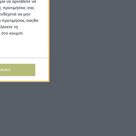
ια να αρνηθείτε να
ς προτιμήσεις σας
νδέχεται να μην
Οι προτιμήσεις σαςθα
λέσετε τη
κ στο κουμπί
ΜΦΩΝΩ