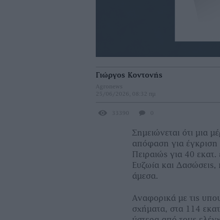
Γιώργος Κοντονής
Agronews
25/06/2026, 08:32 πμ
33390
0
Σημειώνεται ότι μια μ
απόφαση για έγκριση 
Πειραιώς για 40 εκατ.
Ευζωία και Δασώσεις
άμεσα.
Αναφορικά με τις υπο
σχήματα, στα 114 εκα
ύστερα από τους ελέγ