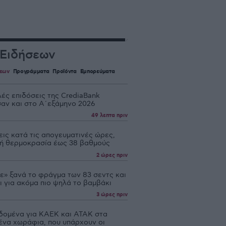
 Ειδήσεων
σεων
Προγράμματα
Προϊόντα
Εμπορεύματα
ές επιδόσεις της CrediaBank
σαν και στο Α΄εξάμηνο 2026
49 λεπτα πριν
ις κατά τις απογευματινές ώρες,
ή θερμοκρασία έως 38 βαθμούς
2 ώρες πριν
ε» ξανά το φράγμα των 83 σεντς και
ι για ακόμα πιο ψηλά το βαμβάκι
3 ώρες πριν
δομένα για ΚΑΕΚ και ΑΤΑΚ στα
ένα χωράφια, που υπάρχουν οι