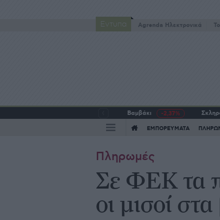
Έντυπα
Agrenda Ηλεκτρονικά
To
Βαμβάκι
Σκληρό
-2,37%
ΕΜΠΟΡΕΥΜΑΤΑ
ΠΛΗΡΩ
Πληρωμές
Σε ΦΕΚ τα π
οι μισοί στα