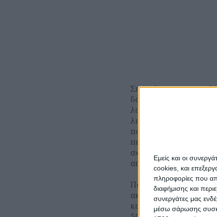
Σημειώνεται πως τα 11
δαπάνη και όχι απαρα
λογαριασμούς των αγ
λιγότερα, και τα υπό
ποιοι παραγωγοί αδίκ
περίπτωση, το γεγονό
σχέση με το έτος ενί
Εμείς και οι συνεργ
από την ΑΑΔΕ και τα 
cookies, και επεξε
πληροφορίες που απο
Παράλληλα δημοσιεύτ
διαφήμισης και περι
ακόμη οκτώ οικολογικ
συνεργάτες μας ενδέ
κομποστοποίηση με 22
μέσω σάρωσης συσκευ
50% μειωμένη σε σχέσ