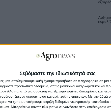
εξαιρέσ
Αυξητι
πυραλί
4 εκατ. ευρώ είναι η μέγιστη αιτούμενη
ίτητα το ποσό της πληρωμής που θα μπει στους
ροτών. Δηλαδή, μπορεί να πιστωθούν
λοιπα να δρομολογηθούν, μόλις καθοριστεί
ως εξαιρέθηκαν λόγω συνταγολογίου. Σε κάθε
ς ότι η ζήτηση ήταν μειωμένη κατά 55% σε
Σεβόμαστε την ιδιωτικότητά σας
σχυσης 2024 αποδεικνύει το εύρος των ελέγχων
άτες μας αποθηκεύουμε και/ή έχουμε πρόσβαση σε πληροφορίες σε μια
αποτελέσματά τους.
ργαζόμαστε προσωπικά δεδομένα, όπως μοναδικοί αναγνωριστικοί και 
στέλλονται από μια συσκευή για εξατομικευμένες διαφημίσεις και περ
ηκε η απόφαση καθορισμού ποσού και για
εχομένου, έρευνα ακροατηρίου και ανάπτυξη υπηρεσιών.
Με την άδειά σα
ά σχήματα, μεταξύ των οποίων η
χεται να χρησιμοποιήσουμε ακριβή δεδομένα γεωγραφικής τοποθεσίας 
.530.831,62 ευρώ αιτούμενη δαπάνη, περίπου
ών. Μπορείτε να κάνετε κλικ για να συναινέσετε στην επεξεργασία απ
η με το 2024 λόγω των ελέγχων στα