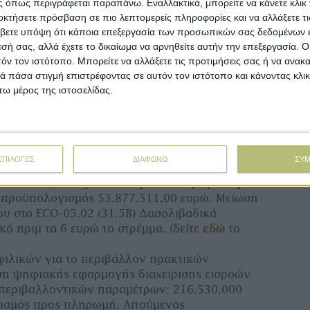
 όπως περιγράφεται παραπάνω. Εναλλακτικά, μπορείτε να κάνετε κλικ γ
κά τα αιτούμενα ποσά έχουν ως εξής:
οκτήσετε πρόσβαση σε πιο λεπτομερείς πληροφορίες και να αλλάξετε τι
ης εφαρμογής περιοχών οικολογικής εστίασης:
βετε υπόψη ότι κάποια επεξεργασία των προσωπικών σας δεδομένων ε
. (δείτε
εδώ
το σχετικό ΦΕΚ)
εσή σας, αλλά έχετε το δικαίωμα να αρνηθείτε αυτήν την επεξεργασία. 
τόν τον ιστότοπο. Μπορείτε να αλλάξετε τις προτιμήσεις σας ή να ανακα
 βελτιωμένων πρακτικών φυτοκάλυψης και
 πάσα στιγμή επιστρέφοντας σε αυτόν τον ιστότοπο και κάνοντας κλι
ω μέρος της ιστοσελίδας.
ενισχυμένης βιοποικιλότητας»: 996.464,00
τικό ΦΕΚ)
 κυκλικής οικονομίας στη γεωργία»:
δείτε
εδώ
το σχετικό ΦΕΚ)
ΕΠΙΛΟΓΕΣ
ΔΙΑΦΩΝΩ
ΣΥ
γροδασικών οικοσυστημάτων, πλούσιων σε
 32.334.587,40 ευρώ νέος προϋπολογισμός προς
 προϋπολογισμός 53.877.511,00 ευρώ. Μείωση
ου στο ECO-05.02 (31.5Β) Δασολιβαδικά
κό πριμ τα 6 ευρώ το στρέμμα. (δείτε
εδώ
το
φιλικών για το περιβάλλον πρακτικών
ήση ψηφιακής εφαρμογής διαχείρισης εισροών
περιβαλλοντικών παραμέτρων: 216.530.000
ισμός προς πληρωμή. Αιτούμενος