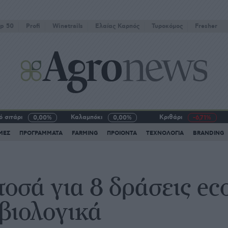
p 50
Profi
Winetrails
Eλαίας Καρπός
Τυροκόμος
Fresher
 σιτάρι
Καλαμπόκι
Κριθάρι
0,00%
0,00%
-6,71%
ΜΕΣ
ΠΡΟΓΡΑΜΜΑΤΑ
FARMING
ΠΡΟΙΟΝΤΑ
ΤΕΧΝΟΛΟΓΙΑ
BRANDING
οσά για 8 δράσεις ec
 βιολογικά