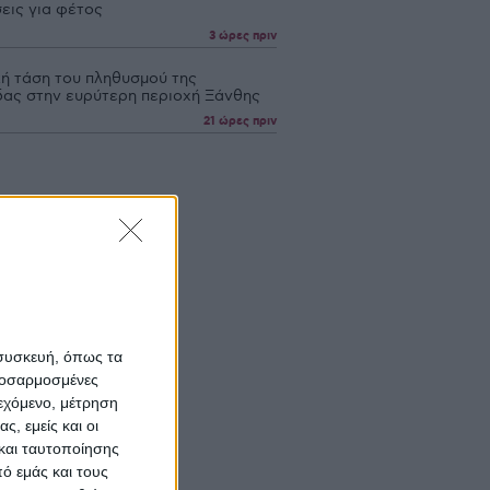
εις για φέτος
3 ώρες πριν
κή τάση του πληθυσμού της
δας στην ευρύτερη περιοχή Ξάνθης
21 ώρες πριν
 συσκευή, όπως τα
προσαρμοσμένες
ιεχόμενο, μέτρηση
ς, εμείς και οι
και ταυτοποίησης
ό εμάς και τους