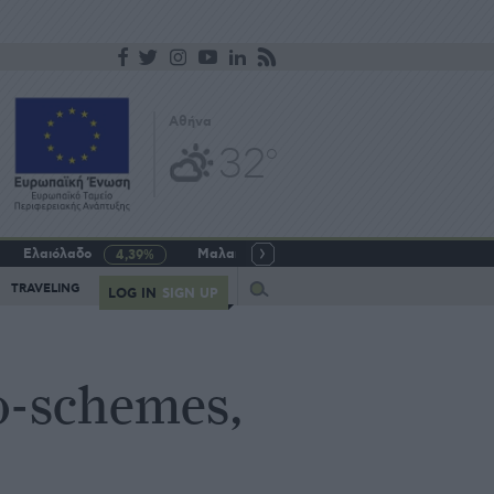
Αθήνα
32
o
Ελαιόλαδο
Μαλακό σιτάρι
Γάλα αγελαδινό
4,39%
-5,64%
Query
TRAVELING
LOG IN
SIGN UP
o-schemes,