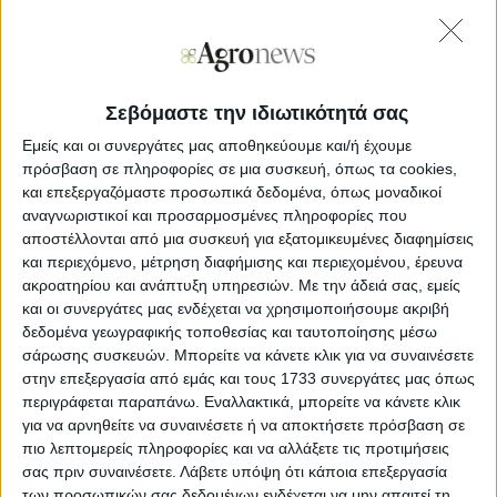
Εκτός από τις πρωτογενείς προσβολές από περονόσπορο,
θρίπες και αφίδες, τελικά η
µεγαλύτερη ζηµιά στη
ντοµάτα οφείλεται στις δευτερογενείς µολύνσεις από
άλλα παθογόνα
.
Σεβόμαστε την ιδιωτικότητά σας
Εμείς και οι συνεργάτες μας αποθηκεύουμε και/ή έχουμε
πρόσβαση σε πληροφορίες σε μια συσκευή, όπως τα cookies,
και επεξεργαζόμαστε προσωπικά δεδομένα, όπως μοναδικοί
Διαβάστε
εδώ
αναλυτικά ολόκληρο τον
αναγνωριστικοί και προσαρμοσμένες πληροφορίες που
Φάκελο για την Φυτοπροστασία στη
αποστέλλονται από μια συσκευή για εξατομικευμένες διαφημίσεις
Ντομάτα της εφημερίδας Agrenda που
και περιεχόμενο, μέτρηση διαφήμισης και περιεχομένου, έρευνα
κυκλοφορεί το Σάββατο 13 Ιουνίου.
ακροατηρίου και ανάπτυξη υπηρεσιών.
Με την άδειά σας, εμείς
και οι συνεργάτες μας ενδέχεται να χρησιμοποιήσουμε ακριβή
δεδομένα γεωγραφικής τοποθεσίας και ταυτοποίησης μέσω
σάρωσης συσκευών. Μπορείτε να κάνετε κλικ για να συναινέσετε
στην επεξεργασία από εμάς και τους 1733 συνεργάτες μας όπως
Η ντοµάτα είναι ιδιαίτερα
απαιτητική
σε καλλιεργητικές
φροντίδες
, για την επίτευξη υψηλών αποδόσεων και
περιγράφεται παραπάνω. Εναλλακτικά, μπορείτε να κάνετε κλικ
ποιοτικής σοδειάς, αλλά και τη διασφάλιση του
για να αρνηθείτε να συναινέσετε ή να αποκτήσετε πρόσβαση σε
εισοδήµατος του παραγωγού. Μάλιστα, αυτή την περίοδο,
πιο λεπτομερείς πληροφορίες και να αλλάξετε τις προτιμήσεις
και έπειτα από τις ασταθείς καιρικές συνθήκες που
σας πριν συναινέσετε.
Λάβετε υπόψη ότι κάποια επεξεργασία
παρατηρήθηκαν το τελευταίο διάστηµα, η
φυτοπροστασία
των προσωπικών σας δεδομένων ενδέχεται να μην απαιτεί τη