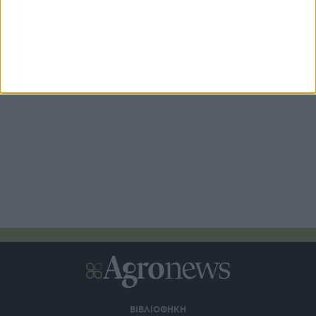
* υποχρεωτικά πεδία
ΒΙΒΛΙΟΘΗΚΗ