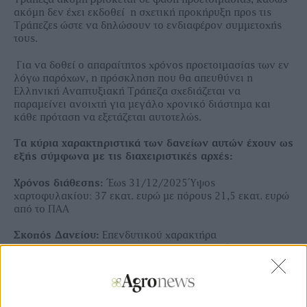
ακόµη δεν έχει εκδοθεί η σχετική προκήρυξη προς τις
Τράπεζες ώστε να δηλώσουν το ενδιαφέρον συµµετοχής
τους.
Για να δοθεί ο απαραίτητος χρόνος προετοιµασίας των εν
λόγω παρόχων, η πρόσκληση που θα απευθύνει η
Ελληνική Αναπτυξιακή Τράπεζα σχεδιάζεται να
παραµείνει ανοιχτή για µεγάλο χρονικό διάστηµα και
κάθε πρόταση να εξετάζεται αυτοτελώς.
Τα κύρια χαρακτηριστικά των δανείων αυτών έχουν ως
εξής σύµφωνα µε τις διαχειριστικές αρχές:
Χρόνος διάθεσης:
Έως 31/12/2025Ύψος
χαρτοφυλακίου: 37 εκατ. ευρώ µε πόρους 21,5 εκατ. ευρώ
από το ΠΑΑ
Σκοπός ∆ανείου:
Επενδυτικού χαρακτήρα
(περιλαµβανοµένου κεφαλαίου κίνησης ανεξαρτήτως
ποσοστού), τόσο σε επενδύσεις γεωργικών
εκµεταλλεύσεων, όσο και σε επενδύσεις που σχετίζονται
µε µεταποίηση γεωργικών προϊόντων.