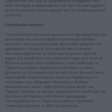
Σηµειώνεται εδώ, πως οι πληροφορίες αναφέρουν πως
κάθε Οκτώβρη, η προκαταβολή του τσεκ θα περιλαµβάνει
εκτός της βασικής (όπως σήµερα) και την αναδιανεµητική
ενίσχυση.
Εγγυοδοσία αγροτών
Τα εγγυοδοτικά εργαλεία αγροτών που προσφέρονται για
ρευστότητα και για τη στήριξη επενδυτικών σχεδίων
αποκτούν όλο και µεγαλύτερη αξία καθώς µπορούν να
προσφέρουν λύσεις σε µία περίοδο που το κόστος
δανεισµού βρίσκεται σε αυξανόµενη τροχιά. Προς το
παρόν για επενδύσεις στον αγροτικό τοµέα που είναι σε
θέση να καλύψει όλες τις δαπάνες, είναι διαθέσιµο το
Ταµείο Εγγυήσεων Αγροτικής Ανάπτυξης, το οποίο
βρίσκεται σε λειτουργία εδώ και µία 2ετία. Φυσικά έχουν
παρατηρηθεί δυσλειτουργίες όπως για παράδειγµα το
«κόλληµα» των πληρωµών δικαιούχων Σχεδίων
Βελτίωσης που έχουν λάβει δάνειο µέσω αυτού του
Ταµείου. Ωστόσο, το σχετικό εργαλείο είναι διαθέσιµο και
για όσους δεν τρέχουν επενδυτικό πρόγραµµα.
Υπενθυµίζεται ότι το Ταµείο Εγγυήσεων Αγροτικής
Ανάπτυξης καλύπτει το 80% της εγγύησης.