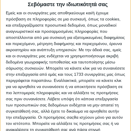
Επιλέξιµοι δικαιούχοι:
Αγρότες και επιχειρήσεις που
Σεβόμαστε την ιδιωτικότητά σας
δραστηριοποιούνται στον αγροτικό ή/και τον
Εμείς και οι συνεργάτες μας αποθηκεύουμε και/ή έχουμε
µεταποιητικό κλάδο αγροτικών προϊόντων κάθε νοµικής
πρόσβαση σε πληροφορίες σε μια συσκευή, όπως τα cookies,
µορφής και σταδίου λειτουργίας
και επεξεργαζόμαστε προσωπικά δεδομένα, όπως μοναδικοί
Ποσό δανείου:
3.000 έως 25.000 ευρώ
αναγνωριστικοί και προσαρμοσμένες πληροφορίες που
αποστέλλονται από μια συσκευή για εξατομικευμένες διαφημίσεις
∆ιάρκεια δανείου:
2 έως 5 έτη
και περιεχόμενο, μέτρηση διαφήμισης και περιεχομένου, έρευνα
ακροατηρίου και ανάπτυξη υπηρεσιών.
Με την άδειά σας, εμείς
Περίοδος χάριτος:
έως 24 µήνες το µέγιστο
και οι συνεργάτες μας ενδέχεται να χρησιμοποιήσουμε ακριβή
δεδομένα γεωγραφικής τοποθεσίας και ταυτοποίησης μέσω
Επιτόκιο ∆ανεισµού:
Μειωµένο κατά 50% λόγω της
σάρωσης συσκευών. Μπορείτε να κάνετε κλικ για να συναινέσετε
συµµετοχής του ΠΑΑ
στην επεξεργασία από εμάς και τους 1733 συνεργάτες μας όπως
περιγράφεται παραπάνω. Εναλλακτικά, μπορείτε να κάνετε κλικ
Eπιδότηση Επιτοκίου:
100% για 24 µήνες
για να αρνηθείτε να συναινέσετε ή να αποκτήσετε πρόσβαση σε
πιο λεπτομερείς πληροφορίες και να αλλάξετε τις προτιμήσεις
Mentoring για συµβουλευτικές υπηρεσίες:
300 ευρώ
σας πριν συναινέσετε.
Λάβετε υπόψη ότι κάποια επεξεργασία
των προσωπικών σας δεδομένων ενδέχεται να μην απαιτεί τη
συγκατάθεσή σας, αλλά έχετε το δικαίωμα να αρνηθείτε αυτήν
την επεξεργασία. Οι προτιμήσεις σαςθα ισχύουν μόνο για αυτόν
τον ιστότοπο. Μπορείτε να αλλάξετε τις προτιμήσεις σας ή να
ανακαλέσετε τη συγκατάθεσή σας ανά πάσα στιγμή