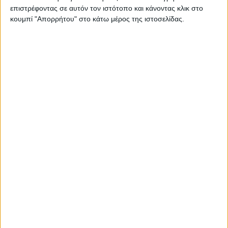
επιστρέφοντας σε αυτόν τον ιστότοπο και κάνοντας κλικ στο
κουμπί "Απορρήτου" στο κάτω μέρος της ιστοσελίδας.
Βοήθεια από τρία προγράµµατα για αγορά νέου
εξοπλισµού και το πρώτο βήµα στη µεταποίηση
Τρακτέρ, παρελκόµενα, αλωνιστικές, φύτευση νέων
δενδροκαλλιεργειών, φωτοβολταϊκά για net-metering,
γεννήτριες, αρδευτικά δίκτυα, κατασκευή στάβλων,
δηµιουργία θερµοκηπίων και µεταποίηση. Όλες τις
παραπάνω δαπάνες θα έρθουν να καλύψουν τρεις
προκηρύξεις διαρθρωτικών προγραµµάτων που έχουν
προγραµµατιστεί για έως τα τέλη του 2022. Μετά ξεκινάει
η νέα προγραµµατική περίοδος όπου στο χρονοδιάγραµµα
των αρχών υπάρχουν Μέτρα όπως το πριµ πρώτης
εγκατάστασης και σχέδια βελτίωσης για επενδύσεις νέας