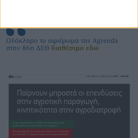
Ολόκληρο το αφιέρωμα της Agrenda
στην 86η ΔΕΘ
διαθέσιμο εδώ