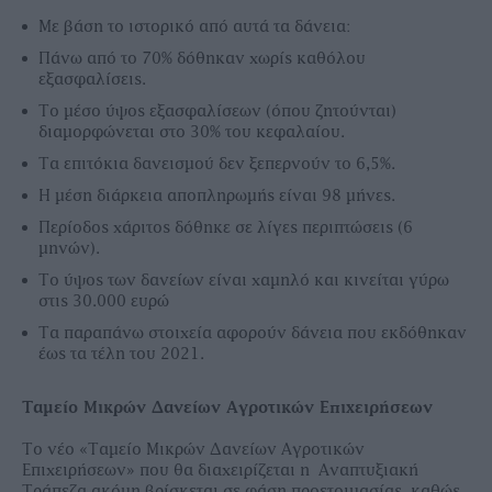
Με βάση το ιστορικό από αυτά τα δάνεια:
Πάνω από το 70% δόθηκαν χωρίς καθόλου
εξασφαλίσεις.
Το µέσο ύψος εξασφαλίσεων (όπου ζητούνται)
διαµορφώνεται στο 30% του κεφαλαίου.
Τα επιτόκια δανεισµού δεν ξεπερνούν το 6,5%.
Η µέση διάρκεια αποπληρωµής είναι 98 µήνες.
Περίοδος χάριτος δόθηκε σε λίγες περιπτώσεις (6
µηνών).
Tο ύψος των δανείων είναι χαµηλό και κινείται γύρω
στις 30.000 ευρώ
Τα παραπάνω στοιχεία αφορούν δάνεια που εκδόθηκαν
έως τα τέλη του 2021.
Ταµείο Μικρών ∆ανείων Αγροτικών Επιχειρήσεων
Το νέο «Ταµείο Μικρών ∆ανείων Αγροτικών
Επιχειρήσεων» που θα διαχειρίζεται η Αναπτυξιακή
Τράπεζα ακόµη βρίσκεται σε φάση προετοιµασίας, καθώς